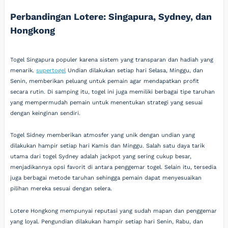
Perbandingan Lotere: Singapura, Sydney, dan
Hongkong
Togel Singapura populer karena sistem yang transparan dan hadiah yang
menarik.
supertogel
Undian dilakukan setiap hari Selasa, Minggu, dan
Senin, memberikan peluang untuk pemain agar mendapatkan profit
secara rutin. Di samping itu, togel ini juga memiliki berbagai tipe taruhan
yang mempermudah pemain untuk menentukan strategi yang sesuai
dengan keinginan sendiri.
Togel Sidney memberikan atmosfer yang unik dengan undian yang
dilakukan hampir setiap hari Kamis dan Minggu. Salah satu daya tarik
utama dari togel Sydney adalah jackpot yang sering cukup besar,
menjadikannya opsi favorit di antara penggemar togel. Selain itu, tersedia
juga berbagai metode taruhan sehingga pemain dapat menyesuaikan
pilihan mereka sesuai dengan selera.
Lotere Hongkong mempunyai reputasi yang sudah mapan dan penggemar
yang loyal. Pengundian dilakukan hampir setiap hari Senin, Rabu, dan