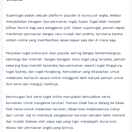
Supertogel adalah sebuah platform populer di dunia judi angka. Melalui
menyediakan beragam tipe permainan togel, Super Togel telah menjadi
pilihan favorit bagi para penggemar judi. Dalam supertogel, pemain dapat
menikmati permainan dengan cara mudah dan praktis, terutama karena
sistem online yang memfasilitasi akses kapan saja dan di mana saja.
Perjudian togel online pun kian populer seiring dengan berkembangnya
teknologi dan internet. Dengan beragam situs togel yang tersedia, pemain
sekarang bisa memilih beraneka tipe permainan seperti togel Singapura,
togel Sydney, dan togel Hongkong. Kemudahan yang ditawarkan untuk
melakukan bertaruh secara online menggoda lebih banyak pemain untuk
ikut serta dan menguji nasibnya.
Keuntungan ikut serta togel online merupakan kemudahan serta
konvenien untuk mengelola taruhan. Pemain tidak harus datang ke lokasi
fisik hanya untuk melakukan taruhan, tetapi bisa melakukannya cukup
dari rumah. Hal ini membuat pengalaman bermain semakin lebih menarik
dan mudah diakses oleh siapa saja yang ingin menjelajahi dunia toto
Macau dan permainan angka yang lainnya.