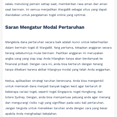
selalu menolong pemain setiap saat, memberikan rasa aman dan aman
saat bermain. Ini semua menjadikan Warga88 sebagai situs yang dapat
diandalkan untuk pengalaman togel online yang optimal.
Saran Mengatur Modal Pertaruhan
Mengelola dana pertaruhan secara baik adalah kunci untuk keberhasilan
dalam bermain togel di Warga88. Yang pertama, tetapkan anggaran secara
terang sebelumnya mulai bermain. Pastikan anggaran ini merupakan
angka uang yang siap siap Anda hilangkan tanpa akan berdampak ke
finansial pribadi. Dengan cara ini, anda bisa bertaruh dengan tenang
tanpa dibebani karena akibat hilangnya modal yang telah Anda anggarkan.
Kedua, aplikasikan strategi taruhan berencana. Anda bisa mengambil
untuk memecah dana menjadi banyak bagian kecil agar bertaruh di
beberapa variasi togel, seperti togel Singapore, togel Hongkong, dan
lotere Sydney. Dengan, anda bisa memperluas peluang anda agar menang
dan mengurangi risiko rugi yang signifikan pada satu kali pertaruhan.
Jangan tergoda untuk menaikkan taruhan anda dengan cara yang besar
apabila Anda menghadapi kekalahan.