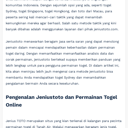
komunitas Indonesia. Dengan sejumlah opsi yang ada, seperti togel
Sydney, togel Singapore, togel Hongkong, dan toto dari Macau, para
peserta sering kali mencari-cari taktik yang dapat menambah
kemungkinan mereka agar berhasil. Salah satu metode taktik yang kini
banyak dibahas adalah menggunakan layanan dari pihak jeniustoto.com.
Jeniustoto menawarkan beragam jasa serta saran yang dapat menolong
pemain dalam mencapai mendapatkan keberhasilan dalam permainan
togel daring. Dengan memanfaatkan memanfaatkan analisis data dan
corak permainan, jeniustoto bertekad supaya memberikan panduan yang
lebih lengkap untuk para pengguna permainan togel. Di dalam artikel ini,
kita akan meninjau lebih jauh mengenai cara metode jeniustoto bisa
membantu Anda mendapatkan togel Sydney dan menambahkan
pengalaman bermain Anda secara keseluruhan.
Pengenalan Jeniustoto dan Permainan Togel
Online
Jenius TOTO merupakan situs yang kian terkenal di kalangan para pecinta
permainan togel di Tanah Air. Melalui menawarkan beragam jenis togel,