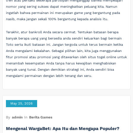
tren atau perilaku Beberapa partisipan menganggap bahwa mempelajari
nomor yang sering sukses dapat meningkatkan peluang kita. Namun
ingatlah bahwa permainan ini merupakan game yang bergantung pada
nasib, maka jangan sekali 100% bergantung kepada analisis itu.
Terakhir, atur bankroll Anda secara cermat. Tentukan batasan berapa
banyak berapa uang yang bersedia anda sendiri keluarkan bagi bermain
Toto serta ikuti batasan ini. Jangan tergoda untuk terus bermain ketika
Anda mengalami kekalahan. Sebagai pilihan lain, kita juga menggunakan
fitur promosi atau promosi yang ditawarkan oleh situs togel online untuk
menambah kesempatan Anda tanpa harus kewajiban menghabiskan
banyak uang tunai. Dengan demikian strategi ini, Anda sendiri bisa
mengalami permainan dengan lebih tenang dan seru.
May 25, 2026
By
admin
In
Berita Games
Mengenal WargaBet: Apa Itu dan Mengapa Populer?