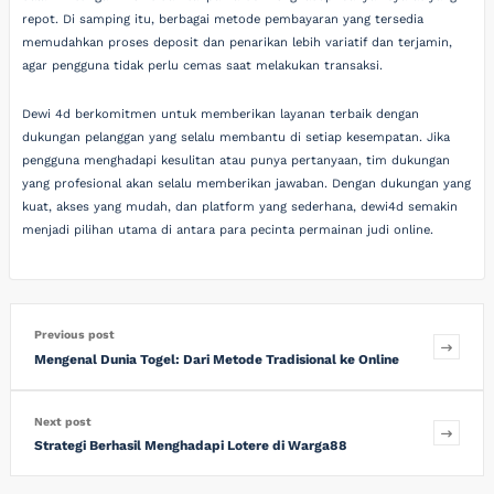
repot. Di samping itu, berbagai metode pembayaran yang tersedia
memudahkan proses deposit dan penarikan lebih variatif dan terjamin,
agar pengguna tidak perlu cemas saat melakukan transaksi.
Dewi 4d berkomitmen untuk memberikan layanan terbaik dengan
dukungan pelanggan yang selalu membantu di setiap kesempatan. Jika
pengguna menghadapi kesulitan atau punya pertanyaan, tim dukungan
yang profesional akan selalu memberikan jawaban. Dengan dukungan yang
kuat, akses yang mudah, dan platform yang sederhana, dewi4d semakin
menjadi pilihan utama di antara para pecinta permainan judi online.
Previous post
Mengenal Dunia Togel: Dari Metode Tradisional ke Online
Next post
Strategi Berhasil Menghadapi Lotere di Warga88