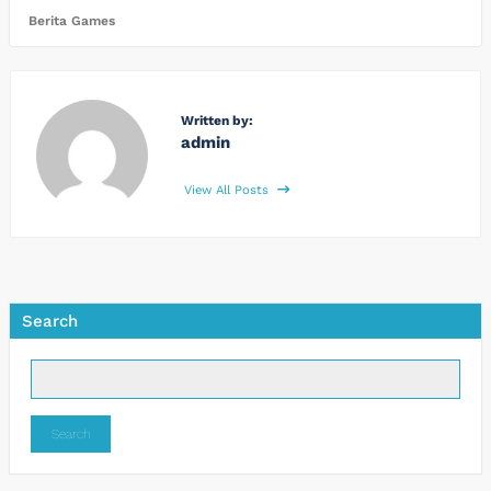
Berita Games
Written by:
admin
View All Posts
Search
Search