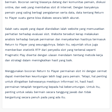
bermain. Bocoran sering biasanya datang dari komunitas pemain, diskusi
online, dan web yang membahas slot di internet. Dengan banyaknya
pemain yang saling berbagi pengalaman serta data, data tentang Return
to Player suatu game bisa diakses secara lebih akurat.
Salah satu aspek yang dapat diandalkan ialah website yang memusatkan
perhatian terhadap evaluasi slot. Website tersebut kerap melakukan
analisis terhadap banyak permainan dan menyebarkan hasilnya termasuk
Return to Player yang sesungguhnya. Selain itu, sejumlah situs juga
memberikan statistik RTP dari penyedia slot yang terkenal seperti
Pragmatic Play disertai dengan ulasan mendalam tentang metode kerja
dan strategi dalam meningkatkan hasil yang baik.
Menggunakan bocoran Return to Player permainan slot ini dengan cermat
dapat memberikan keuntungan lebih bagi para pemain. Tetapi, hal penting
untuk diingatkan bahwasanya meskipun informasi ini, hasil hasil
permainan tetaplah tergantung kepada hal keberuntungan. Untuk itu,
penting untuk selalu bermain secara tanggung jawab dan tidak
bergantung secara penuh pada yang ada itu.