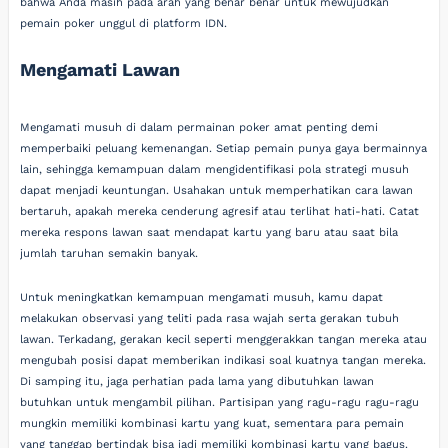
bahwa Anda masih pada arah yang benar benar untuk mewujudkan
pemain poker unggul di platform IDN.
Mengamati Lawan
Mengamati musuh di dalam permainan poker amat penting demi
memperbaiki peluang kemenangan. Setiap pemain punya gaya bermainnya
lain, sehingga kemampuan dalam mengidentifikasi pola strategi musuh
dapat menjadi keuntungan. Usahakan untuk memperhatikan cara lawan
bertaruh, apakah mereka cenderung agresif atau terlihat hati-hati. Catat
mereka respons lawan saat mendapat kartu yang baru atau saat bila
jumlah taruhan semakin banyak.
Untuk meningkatkan kemampuan mengamati musuh, kamu dapat
melakukan observasi yang teliti pada rasa wajah serta gerakan tubuh
lawan. Terkadang, gerakan kecil seperti menggerakkan tangan mereka atau
mengubah posisi dapat memberikan indikasi soal kuatnya tangan mereka.
Di samping itu, jaga perhatian pada lama yang dibutuhkan lawan
butuhkan untuk mengambil pilihan. Partisipan yang ragu-ragu ragu-ragu
mungkin memiliki kombinasi kartu yang kuat, sementara para pemain
yang tanggap bertindak bisa jadi memiliki kombinasi kartu yang bagus.