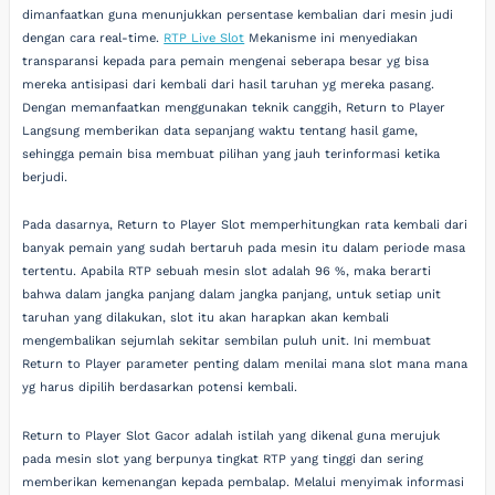
dimanfaatkan guna menunjukkan persentase kembalian dari mesin judi
dengan cara real-time.
RTP Live Slot
Mekanisme ini menyediakan
transparansi kepada para pemain mengenai seberapa besar yg bisa
mereka antisipasi dari kembali dari hasil taruhan yg mereka pasang.
Dengan memanfaatkan menggunakan teknik canggih, Return to Player
Langsung memberikan data sepanjang waktu tentang hasil game,
sehingga pemain bisa membuat pilihan yang jauh terinformasi ketika
berjudi.
Pada dasarnya, Return to Player Slot memperhitungkan rata kembali dari
banyak pemain yang sudah bertaruh pada mesin itu dalam periode masa
tertentu. Apabila RTP sebuah mesin slot adalah 96 %, maka berarti
bahwa dalam jangka panjang dalam jangka panjang, untuk setiap unit
taruhan yang dilakukan, slot itu akan harapkan akan kembali
mengembalikan sejumlah sekitar sembilan puluh unit. Ini membuat
Return to Player parameter penting dalam menilai mana slot mana mana
yg harus dipilih berdasarkan potensi kembali.
Return to Player Slot Gacor adalah istilah yang dikenal guna merujuk
pada mesin slot yang berpunya tingkat RTP yang tinggi dan sering
memberikan kemenangan kepada pembalap. Melalui menyimak informasi