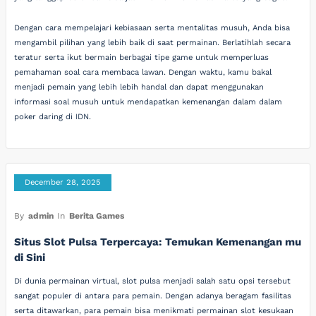
Dengan cara mempelajari kebiasaan serta mentalitas musuh, Anda bisa
mengambil pilihan yang lebih baik di saat permainan. Berlatihlah secara
teratur serta ikut bermain berbagai tipe game untuk memperluas
pemahaman soal cara membaca lawan. Dengan waktu, kamu bakal
menjadi pemain yang lebih lebih handal dan dapat menggunakan
informasi soal musuh untuk mendapatkan kemenangan dalam dalam
poker daring di IDN.
December 28, 2025
By
admin
In
Berita Games
Situs Slot Pulsa Terpercaya: Temukan Kemenangan mu
di Sini
Di dunia permainan virtual, slot pulsa menjadi salah satu opsi tersebut
sangat populer di antara para pemain. Dengan adanya beragam fasilitas
serta ditawarkan, para pemain bisa menikmati permainan slot kesukaan