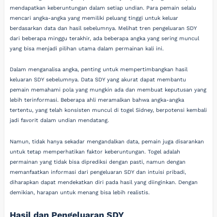
mendapatkan keberuntungan dalam setiap undian. Para pemain selalu
mencari angka-angka yang memiliki peluang tinggi untuk keluar
berdasarkan data dan hasil sebelumnya. Melihat tren pengeluaran SDY
dari beberapa minggu terakhir, ada beberapa angka yang sering muncul
yang bisa menjadi pilihan utama dalam permainan kali ini.
Dalam menganalisa angka, penting untuk mempertimbangkan hasil
keluaran SDY sebelumnya. Data SDY yang akurat dapat membantu
pemain memahami pola yang mungkin ada dan membuat keputusan yang
lebih terinformasi. Beberapa ahli meramalkan bahwa angka-angka
tertentu, yang telah konsisten muncul di togel Sidney, berpotensi kembali
jadi favorit dalam undian mendatang.
Namun, tidak hanya sekadar mengandalkan data, pemain juga disarankan
untuk tetap memperhatikan faktor keberuntungan. Togel adalah
permainan yang tidak bisa diprediksi dengan pasti, namun dengan
memanfaatkan informasi dari pengeluaran SDY dan intuisi pribadi,
diharapkan dapat mendekatkan diri pada hasil yang diinginkan. Dengan
demikian, harapan untuk menang bisa lebih realistis.
Hasil dan Pengeluaran SDY