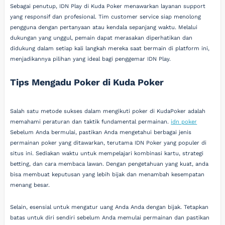
Sebagai penutup, IDN Play di Kuda Poker menawarkan layanan support
yang responsif dan profesional. Tim customer service siap menolong
pengguna dengan pertanyaan atau kendala sepanjang waktu. Melalui
dukungan yang unggul, pemain dapat merasakan diperhatikan dan
didukung dalam setiap kali langkah mereka saat bermain di platform ini,
menjadikannya pilihan yang ideal bagi penggemar IDN Play.
Tips Mengadu Poker di Kuda Poker
Salah satu metode sukses dalam mengikuti poker di KudaPoker adalah
memahami peraturan dan taktik fundamental permainan.
idn poker
Sebelum Anda bermulai, pastikan Anda mengetahui berbagai jenis
permainan poker yang ditawarkan, terutama IDN Poker yang populer di
situs ini. Sediakan waktu untuk mempelajari kombinasi kartu, strategi
betting, dan cara membaca lawan. Dengan pengetahuan yang kuat, anda
bisa membuat keputusan yang lebih bijak dan menambah kesempatan
menang besar.
Selain, esensial untuk mengatur uang Anda Anda dengan bijak. Tetapkan
batas untuk diri sendiri sebelum Anda memulai permainan dan pastikan