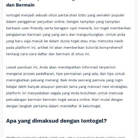
dan Bermain
Iontogel menjadi sebuah situs pertaruhan lotto yang semakin populer
dalam penggemar perjudian online. Dengan tampilan yang tampilan
berbasis user-friendly serta beragam opsi menarik, ion togel memberikan
pengalaman bermain yang yang seru dan menguntungkan. Untuk anda
yang baru saja masuk ke dalam dunia togel atau mau mencoba nasib
pada platform ini, artikel ini akan memberikan tutorial komprehensif
tentang cara-cara daftar dan bermain di situs ini.
Lewat panduan ini, Anda akan mendapatkan informasi terperinci
mengenai proses pedaftaran, tipe permainan yang ada, dan tips untuk
meningkatkan peluang menang. Baik Anda seorang pemula yang ingin
belajar lebih banyak ataupun pemain lama yang mencari new strategies,
platform ini menyediakan segala yang Anda butuhkan untuk memulai
petualangan bermain bermain togel secara online. Mari mulai dengan
dengan langkah pertama dalam mendaftar di keiontogel.
Apa yang dimaksud dengan Iontogel?