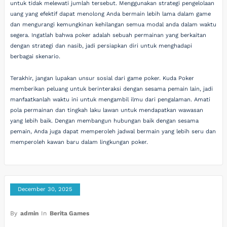
untuk tidak melewati jumlah tersebut. Menggunakan strategi pengelolaan
uang yang efektif dapat menolong Anda bermain lebih lama dalam game
dan mengurangi kemungkinan kehilangan semua modal anda dalam waktu
segera. Ingatlah bahwa poker adalah sebuah permainan yang berkaitan
dengan strategi dan nasib, jadi persiapkan diri untuk menghadapi
berbagai skenario.
Terakhir, jangan lupakan unsur sosial dari game poker. Kuda Poker
memberikan peluang untuk berinteraksi dengan sesama pemain lain, jadi
manfaatkanlah waktu ini untuk mengambil ilmu dari pengalaman. Amati
pola permainan dan tingkah laku lawan untuk mendapatkan wawasan
yang lebih baik. Dengan membangun hubungan baik dengan sesama
pemain, Anda juga dapat memperoleh jadwal bermain yang lebih seru dan
memperoleh kawan baru dalam lingkungan poker.
December 30, 2025
By
admin
In
Berita Games