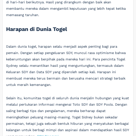
di hari-hari berikutnya. Hasil yang dirangkum dengan baik akan
membantu mereka dalam mengambil keputusan yang lebih tepat ketika
memasang taruhan.
Harapan di Dunia Togel
Dalam dunia togel, harapan selalu menjadi aspek penting bagi para
pemain. Dengan setiap pengeluaran SDY, muncul rasa optimisme bahwa
keberuntungan akan berpihak pada mereka hari ini. Para pencinta Togel
Sydney selalu menantikan hasil yang menguntungkan, termasuk dalam
Keluaran SDY dan Data SDY yang diperoleh setiap kali. Harapan ini
membuat mereka terus bermain dan berusaha mencari strategi terbaik
untuk meraih kemenangan.
Selain itu, komunitas togel di seluruh dunia menjalin hubungan yang kuat
melalui pertukaran informasi mengenai Toto SDY dan SDY Pools. Dengan
saling berbagi tips dan pengalaman, mereka berharap dapat
meningkatkan peluang masing-masing. Togel Sidney bukan sekadar
permainan, tetapi juga sebuah bentuk hiburan yang menyatukan berbagai
kalangan untuk berbagi mimpi dan aspirasi dalam mendapatkan hasil SDY