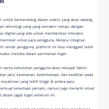
el
ar untuk berkembang dalam waktu yang akan datang,
gan teknologi yang yang semakin melaju dengan
i digital yang ada untuk memberikan interaksi
 memikat untuk para pengguna. Melalui integrasi
ebih ramah pengguna, platform ini bisa menggaet lebih
teraksi mereka dalam permainan togel.
ren serta kebutuhan pengguna akan menjadi faktor
tkan jalur keamanan, keterbukaan, dan keadilan pada
 keyakinan yang lebih tinggi di antara para
perkuat kesetiaan pemain, namun juga menarik minat
 dalam jagat togel sebelum ini.