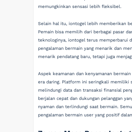
memungkinkan sensasi lebih fleksibel.
Selain hal itu, iontogel lebih memberikan 
Pemain bisa memilih dari berbagai pasar da
teknologinya, iontogel terus memperbarui 
pengalaman bermain yang menarik dan mende
menarik pendatang baru, tetapi juga menja
Aspek keamanan dan kenyamanan bermain ada
era daring. Platform ini seringkali memili
melindungi data dan transaksi finansial pen
berjalan cepat dan dukungan pelanggan ya
nyaman dan terlindungi saat bermain. Sem
pengalaman bermain user yang positif dalam