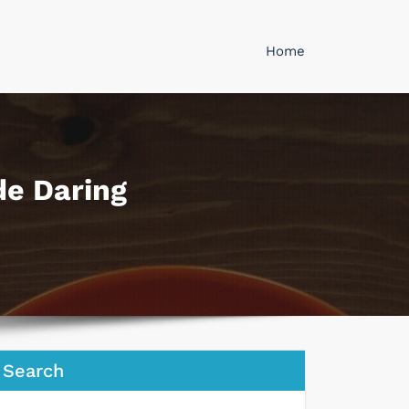
Home
de Daring
Search