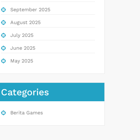
September 2025
August 2025
July 2025
June 2025
May 2025
Categories
Berita Games