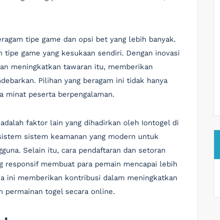
beragam tipe game dan opsi bet yang lebih banyak.
n tipe game yang kesukaan sendiri. Dengan inovasi
dan meningkatkan tawaran itu, memberikan
barkan. Pilihan yang beragam ini tidak hanya
ga minat peserta berpengalaman.
lah faktor lain yang dihadirkan oleh Iontogel di
ki sistem sistem keamanan yang modern untuk
gguna. Selain itu, cara pendaftaran dan setoran
ng responsif membuat para pemain mencapai lebih
ua ini memberikan kontribusi dalam meningkatkan
 permainan togel secara online.