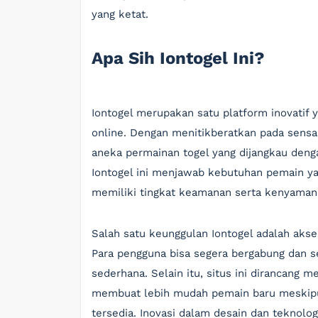
yang ketat.
Apa Sih Iontogel Ini?
Iontogel merupakan satu platform inovatif 
online. Dengan menitikberatkan pada sens
aneka permainan togel yang dijangkau deng
Iontogel ini menjawab kebutuhan pemain y
memiliki tingkat keamanan serta kenyamanan
Salah satu keunggulan Iontogel adalah aks
Para pengguna bisa segera bergabung dan s
sederhana. Selain itu, situs ini dirancang 
membuat lebih mudah pemain baru meskip
tersedia. Inovasi dalam desain dan teknol