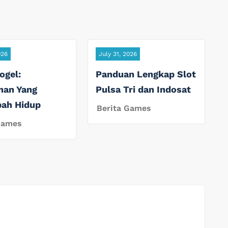
026
July 31, 2026
ogel:
Panduan Lengkap Slot
nan Yang
Pulsa Tri dan Indosat
ah Hidup
Berita Games
Games