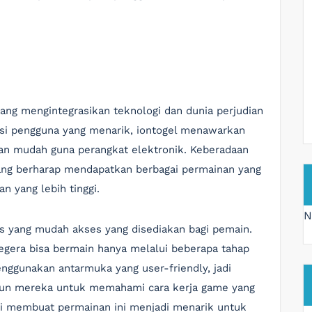
yang mengintegrasikan teknologi dan dunia perjudian
asi pengguna yang menarik, iontogel menawarkan
an mudah guna perangkat elektronik. Keberadaan
ang berharap mendapatkan berbagai permainan yang
 yang lebih tinggi.
N
es yang mudah akses yang disediakan bagi pemain.
egera bisa bermain hanya melalui beberapa tahap
menggunakan antarmuka yang user-friendly, jadi
un mereka untuk memahami cara kerja game yang
ogi membuat permainan ini menjadi menarik untuk