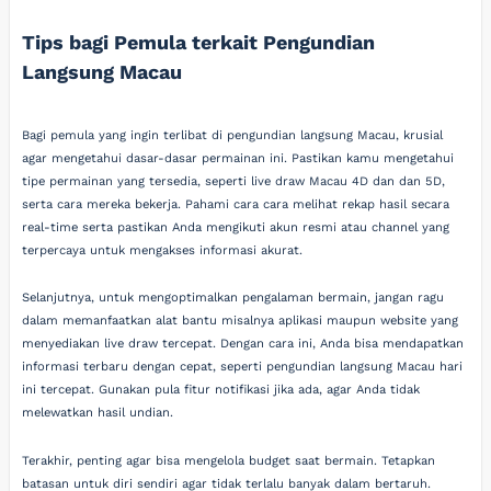
Tips bagi Pemula terkait Pengundian
Langsung Macau
Bagi pemula yang ingin terlibat di pengundian langsung Macau, krusial
agar mengetahui dasar-dasar permainan ini. Pastikan kamu mengetahui
tipe permainan yang tersedia, seperti live draw Macau 4D dan dan 5D,
serta cara mereka bekerja. Pahami cara cara melihat rekap hasil secara
real-time serta pastikan Anda mengikuti akun resmi atau channel yang
terpercaya untuk mengakses informasi akurat.
Selanjutnya, untuk mengoptimalkan pengalaman bermain, jangan ragu
dalam memanfaatkan alat bantu misalnya aplikasi maupun website yang
menyediakan live draw tercepat. Dengan cara ini, Anda bisa mendapatkan
informasi terbaru dengan cepat, seperti pengundian langsung Macau hari
ini tercepat. Gunakan pula fitur notifikasi jika ada, agar Anda tidak
melewatkan hasil undian.
Terakhir, penting agar bisa mengelola budget saat bermain. Tetapkan
batasan untuk diri sendiri agar tidak terlalu banyak dalam bertaruh.