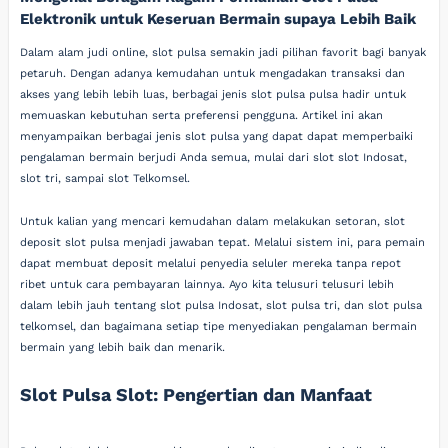
Elektronik untuk Keseruan Bermain supaya Lebih Baik
Dalam alam judi online, slot pulsa semakin jadi pilihan favorit bagi banyak
petaruh. Dengan adanya kemudahan untuk mengadakan transaksi dan
akses yang lebih lebih luas, berbagai jenis slot pulsa pulsa hadir untuk
memuaskan kebutuhan serta preferensi pengguna. Artikel ini akan
menyampaikan berbagai jenis slot pulsa yang dapat dapat memperbaiki
pengalaman bermain berjudi Anda semua, mulai dari slot slot Indosat,
slot tri, sampai slot Telkomsel.
Untuk kalian yang mencari kemudahan dalam melakukan setoran, slot
deposit slot pulsa menjadi jawaban tepat. Melalui sistem ini, para pemain
dapat membuat deposit melalui penyedia seluler mereka tanpa repot
ribet untuk cara pembayaran lainnya. Ayo kita telusuri telusuri lebih
dalam lebih jauh tentang slot pulsa Indosat, slot pulsa tri, dan slot pulsa
telkomsel, dan bagaimana setiap tipe menyediakan pengalaman bermain
bermain yang lebih baik dan menarik.
Slot Pulsa Slot: Pengertian dan Manfaat