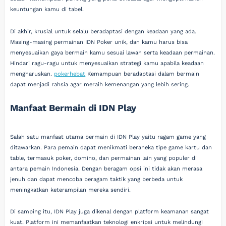
keuntungan kamu di tabel.
Di akhir, krusial untuk selalu beradaptasi dengan keadaan yang ada.
Masing-masing permainan IDN Poker unik, dan kamu harus bisa
menyesuaikan gaya bermain kamu sesuai lawan serta keadaan permainan.
Hindari ragu-ragu untuk menyesuaikan strategi kamu apabila keadaan
mengharuskan.
pokerhebat
Kemampuan beradaptasi dalam bermain
dapat menjadi rahsia agar meraih kemenangan yang lebih sering.
Manfaat Bermain di IDN Play
Salah satu manfaat utama bermain di IDN Play yaitu ragam game yang
ditawarkan. Para pemain dapat menikmati beraneka tipe game kartu dan
table, termasuk poker, domino, dan permainan lain yang populer di
antara pemain Indonesia. Dengan beragam opsi ini tidak akan merasa
jenuh dan dapat mencoba beragam taktik yang berbeda untuk
meningkatkan keterampilan mereka sendiri.
Di samping itu, IDN Play juga dikenal dengan platform keamanan sangat
kuat. Platform ini memanfaatkan teknologi enkripsi untuk melindungi