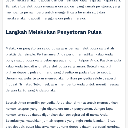
dapat melaksanakan deposit dan bermain slot kapan saja dan kapan saja.
Banyak situs slot pulsa menawarkan aplikasi yang ramah pengguna, yang
membantu pemain baru untuk mengerti cara bermain slot dan
melaksanakan deposit menggunakan pulsa mereka.
Langkah Melakukan Penyetoran Pulsa
Melakukan penyetoran saldo pulsa agar bermain slot pulsa sangatlah
praktis dan simple. Pertamanya, Anda perlu memastikan kalau Anda
punya saldo pulsa yang beberapa pada nomor telpon Anda. Pastikan pula
kalau Anda terdaftar di situs slot pulsa yang aman. Setelahnya, pilih
pilihan deposit pulsa di menu yang disediakan pada situs tersebut.
Umumnya, website akan menyediakan pilihan penyedia seluler, seperti
Indosat, Tri, atau Telkomsel, agar membantu Anda untuk memilih sesuai
dengan kartu yang Anda gunakan.
Setelah Anda memilih penyedia, Anda akan diminta untuk memasukkan
nomor telepon yang ingin digunakan untuk penyetoran. Jangan lupa
nomor tersebut dapat digunakan dan terregistrasi di nama Anda.
Selanjutnya, masukkan jumlah deposit yang ingin Anda jalankan. Situs
slot deposit pulsa biasanya mendukung deposit dalam berbagai nominal,