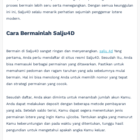
proses bermain lebih seru serta menegangkan. Dengan semua keunggulan
ini ini, Salju4D selalu menarik perhatian sejumlah penggemar lotere
modern.
Cara Bermainlah Salju4D
Bermain di Salju4D sangat ringan dan menyenangkan.
salju 4d
Yang
pertama, Anda perlu mendaftar di situs resmi Salju4D. Sesudah itu, Anda
bisa memasuki berbagai permainan yang ditawarkan. Pastikan untuk
memahami pedoman dan ragam taruhan yang ada sebelumnya mulai
bermain. Hal ini bisa menolong Anda untuk memilih nomor yang tepat
dan strategi permainan yang cocok.
Sesudah daftar, Anda akan diminta untuk menambah jumlah akun Kamu.
Anda dapat melakukan deposit dengan beberapa metode pembayaran
yang ada. Setelah saldo terisi, Kamu dapat segera menentukan jenis
permainan lotere yang ingin Kamu ujicoba. Tentukan angka yang menurut
Kamu keberuntungan dan pada waktu yang ditentukan, tunggu hasil
pengundian untuk mengetahui apakah angka Kamu keluar.