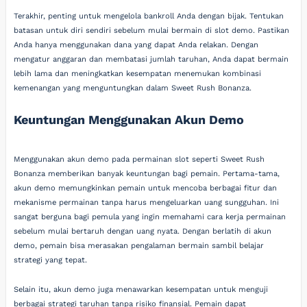
Terakhir, penting untuk mengelola bankroll Anda dengan bijak. Tentukan
batasan untuk diri sendiri sebelum mulai bermain di slot demo. Pastikan
Anda hanya menggunakan dana yang dapat Anda relakan. Dengan
mengatur anggaran dan membatasi jumlah taruhan, Anda dapat bermain
lebih lama dan meningkatkan kesempatan menemukan kombinasi
kemenangan yang menguntungkan dalam Sweet Rush Bonanza.
Keuntungan Menggunakan Akun Demo
Menggunakan akun demo pada permainan slot seperti Sweet Rush
Bonanza memberikan banyak keuntungan bagi pemain. Pertama-tama,
akun demo memungkinkan pemain untuk mencoba berbagai fitur dan
mekanisme permainan tanpa harus mengeluarkan uang sungguhan. Ini
sangat berguna bagi pemula yang ingin memahami cara kerja permainan
sebelum mulai bertaruh dengan uang nyata. Dengan berlatih di akun
demo, pemain bisa merasakan pengalaman bermain sambil belajar
strategi yang tepat.
Selain itu, akun demo juga menawarkan kesempatan untuk menguji
berbagai strategi taruhan tanpa risiko finansial. Pemain dapat