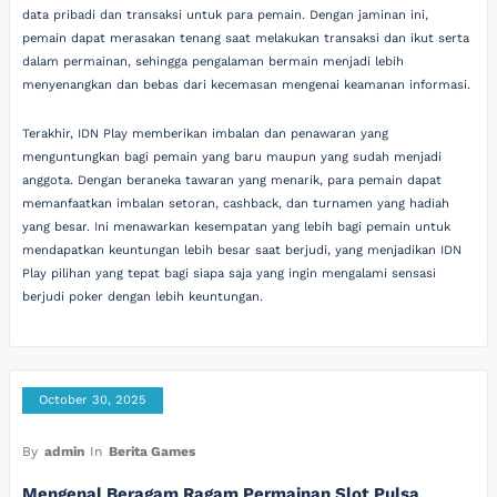
data pribadi dan transaksi untuk para pemain. Dengan jaminan ini,
pemain dapat merasakan tenang saat melakukan transaksi dan ikut serta
dalam permainan, sehingga pengalaman bermain menjadi lebih
menyenangkan dan bebas dari kecemasan mengenai keamanan informasi.
Terakhir, IDN Play memberikan imbalan dan penawaran yang
menguntungkan bagi pemain yang baru maupun yang sudah menjadi
anggota. Dengan beraneka tawaran yang menarik, para pemain dapat
memanfaatkan imbalan setoran, cashback, dan turnamen yang hadiah
yang besar. Ini menawarkan kesempatan yang lebih bagi pemain untuk
mendapatkan keuntungan lebih besar saat berjudi, yang menjadikan IDN
Play pilihan yang tepat bagi siapa saja yang ingin mengalami sensasi
berjudi poker dengan lebih keuntungan.
October 30, 2025
By
admin
In
Berita Games
Mengenal Beragam Ragam Permainan Slot Pulsa