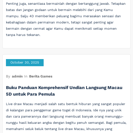
Penting juga, senantiasa bermainlah dengan bertanggung jawab. Tetapkan
batas dan jangan godaan untuk bermain melebihi dari yang Kamu
mampu. Salju 4D memberikan peluang bagimu merasakan sensasi dan
kebahagiaan dalam permainan modern, tetapi sangat penting agar
bermain dengan cermat agar Kamu dapat menikmati setiap momen
tanpa harus tekanan.
October 30, 2025
By
admin
In
Berita Games
Buku Panduan Komprehensif Undian Langsung Macau
5D untuk Para Pemula
Live draw Macau menjadi salah satu bentuk hiburan yang sangat populer
di kalangan para penggemar game togel di Indonesia. Ide nya yang unik
dan cara pamerannya dari langsung membuat banyak orang menunggu-
nunggu hasil keluaran angka dengan begitu penuh semangat. Bagi pemula,
memahami seluk beluk tentang live draw Macau, khususnya yang