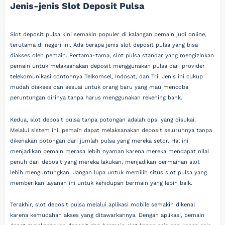
Jenis-jenis Slot Deposit Pulsa
Slot deposit pulsa kini semakin populer di kalangan pemain judi online,
terutama di negeri ini. Ada berapa jenis slot deposit pulsa yang bisa
diakses oleh pemain. Pertama-tama, slot pulsa standar yang mengizinkan
pemain untuk melaksanakan deposit menggunakan pulsa dari provider
telekomunikasi contohnya Telkomsel, Indosat, dan Tri. Jenis ini cukup
mudah diakses dan sesuai untuk orang baru yang mau mencoba
peruntungan dirinya tanpa harus menggunakan rekening bank.
Kedua, slot deposit pulsa tanpa potongan adalah opsi yang disukai.
Melalui sistem ini, pemain dapat melaksanakan deposit seluruhnya tanpa
dikenakan potongan dari jumlah pulsa yang mereka setor. Hal ini
menjadikan pemain merasa lebih nyaman karena mereka mendapat nilai
penuh dari deposit yang mereka lakukan, menjadikan permainan slot
lebih menguntungkan. Jangan lupa untuk memilih situs slot pulsa yang
memberikan layanan ini untuk kehidupan bermain yang lebih baik.
Terakhir, slot deposit pulsa melalui aplikasi mobile semakin dikenal
karena kemudahan akses yang ditawarkannya. Dengan aplikasi, pemain