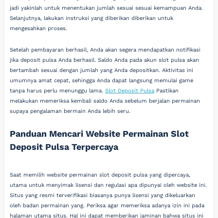
jadi yakinlah untuk menentukan jumlah sesuai sesuai kemampuan Anda.
Selanjutnya, lakukan instruksi yang diberikan diberikan untuk
mengesahkan proses.
Setelah pembayaran berhasil, Anda akan segera mendapatkan notifikasi
jika deposit pulsa Anda berhasil. Saldo Anda pada akun slot pulsa akan
bertambah sesuai dengan jumlah yang Anda depositkan. Aktivitas ini
umumnya amat cepat, sehingga Anda dapat langsung memulai game
tanpa harus perlu menunggu lama.
Slot Deposit Pulsa
Pastikan
melakukan memeriksa kembali saldo Anda sebelum berjalan permainan
supaya pengalaman bermain Anda lebih seru.
Panduan Mencari Website Permainan Slot
Deposit Pulsa Terpercaya
Saat memilih website permainan slot deposit pulsa yang dipercaya,
utama untuk menyimak lisensi dan regulasi apa dipunyai oleh website ini.
Situs yang resmi terverifikasi biasanya punya lisensi yang dikeluarkan
oleh badan permainan yang. Periksa agar memeriksa adanya izin ini pada
halaman utama situs. Hal ini dapat memberikan jaminan bahwa situs ini