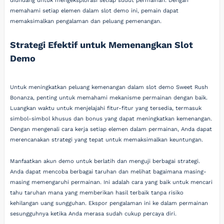
diundang untuk mengeksplorasi setiap sudut permainan. Dengan
memahami setiap elemen dalam slot demo ini, pemain dapat
memaksimalkan pengalaman dan peluang pemenangan.
Strategi Efektif untuk Memenangkan Slot
Demo
Untuk meningkatkan peluang kemenangan dalam slot demo Sweet Rush
Bonanza, penting untuk memahami mekanisme permainan dengan baik.
Luangkan waktu untuk menjelajahi fitur-fitur yang tersedia, termasuk
simbol-simbol khusus dan bonus yang dapat meningkatkan kemenangan.
Dengan mengenali cara kerja setiap elemen dalam permainan, Anda dapat
merencanakan strategi yang tepat untuk memaksimalkan keuntungan.
Manfaatkan akun demo untuk berlatih dan menguji berbagai strategi.
Anda dapat mencoba berbagai taruhan dan melihat bagaimana masing-
masing memengaruhi permainan. Ini adalah cara yang baik untuk mencari
tahu taruhan mana yang memberikan hasil terbaik tanpa risiko
kehilangan uang sungguhan. Ekspor pengalaman ini ke dalam permainan
sesungguhnya ketika Anda merasa sudah cukup percaya diri.