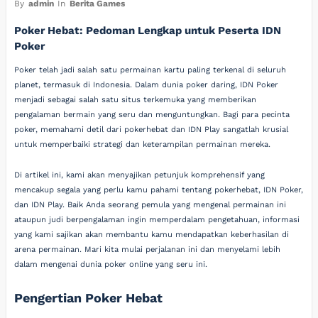
By
admin
In
Berita Games
Poker Hebat: Pedoman Lengkap untuk Peserta IDN
Poker
Poker telah jadi salah satu permainan kartu paling terkenal di seluruh
planet, termasuk di Indonesia. Dalam dunia poker daring, IDN Poker
menjadi sebagai salah satu situs terkemuka yang memberikan
pengalaman bermain yang seru dan menguntungkan. Bagi para pecinta
poker, memahami detil dari pokerhebat dan IDN Play sangatlah krusial
untuk memperbaiki strategi dan keterampilan permainan mereka.
Di artikel ini, kami akan menyajikan petunjuk komprehensif yang
mencakup segala yang perlu kamu pahami tentang pokerhebat, IDN Poker,
dan IDN Play. Baik Anda seorang pemula yang mengenal permainan ini
ataupun judi berpengalaman ingin memperdalam pengetahuan, informasi
yang kami sajikan akan membantu kamu mendapatkan keberhasilan di
arena permainan. Mari kita mulai perjalanan ini dan menyelami lebih
dalam mengenai dunia poker online yang seru ini.
Pengertian Poker Hebat