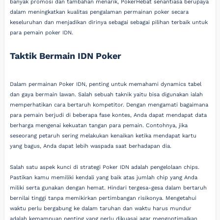
banyak promosi dan tambahan menarik, PokerHebat senantiasa berupaya
dalam meningkatkan kualitas pengalaman permainan poker secara
keseluruhan dan menjadikan dirinya sebagai sebagai pilihan terbaik untuk
para pemain poker IDN.
Taktik Bermain IDN Poker
Dalam permainan Poker IDN, penting untuk memahami dynamics tabel
dan gaya bermain lawan. Salah sebuah taknik yaitu bisa digunakan ialah
memperhatikan cara bertaruh kompetitor. Dengan mengamati bagaimana
para pemain berjudi di beberapa fase kontes, Anda dapat mendapat data
berharga mengenai kekuatan tangan para pemain. Contohnya, jika
seseorang petaruh sering melakukan kenaikan ketika mendapat kartu
yang bagus, Anda dapat lebih waspada saat berhadapan dia.
Salah satu aspek kunci di strategi Poker IDN adalah pengelolaan chips.
Pastikan kamu memiliki kendali yang baik atas jumlah chip yang Anda
miliki serta gunakan dengan hemat. Hindari tergesa-gesa dalam bertaruh
bernilai tinggi tanpa memikirkan pertimbangan risikonya. Mengetahui
waktu perlu bergabung ke dalam taruhan dan waktu harus mundur
adalah kemampuan penting yang perlu dikuasai agar mengoptimalkan