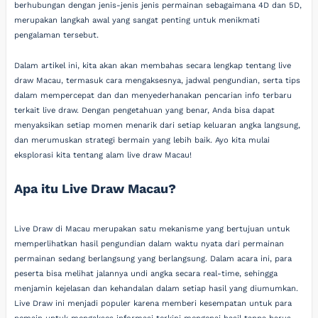
berhubungan dengan jenis-jenis jenis permainan sebagaimana 4D dan 5D,
merupakan langkah awal yang sangat penting untuk menikmati
pengalaman tersebut.
Dalam artikel ini, kita akan akan membahas secara lengkap tentang live
draw Macau, termasuk cara mengaksesnya, jadwal pengundian, serta tips
dalam mempercepat dan dan menyederhanakan pencarian info terbaru
terkait live draw. Dengan pengetahuan yang benar, Anda bisa dapat
menyaksikan setiap momen menarik dari setiap keluaran angka langsung,
dan merumuskan strategi bermain yang lebih baik. Ayo kita mulai
eksplorasi kita tentang alam live draw Macau!
Apa itu Live Draw Macau?
Live Draw di Macau merupakan satu mekanisme yang bertujuan untuk
memperlihatkan hasil pengundian dalam waktu nyata dari permainan
permainan sedang berlangsung yang berlangsung. Dalam acara ini, para
peserta bisa melihat jalannya undi angka secara real-time, sehingga
menjamin kejelasan dan kehandalan dalam setiap hasil yang diumumkan.
Live Draw ini menjadi populer karena memberi kesempatan untuk para