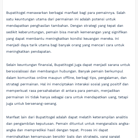
Bupatitogel menawarkan berbagai manfaat bagi para pemainnya. Salah
satu keuntungan utama dari permainan ini adalah potensi untuk
mendapatkan penghasilan tambahan. Dengan strategi yang tepat dan
sedikit keberuntungan, pemain bisa meraih kemenangan yang signifikan
yang dapat membantu meningkatkan kondisi keuangan mereka. Ini
menjadi daya tarik utama bagi banyak orang yang mencari cara untuk
meningkatkan pendapatan.
Selain keuntungan finansial, Bupatitogel juga dapat menjadi sarana untuk
bersosialisasi dan membangun hubungan. Banyak pemain berkumpul
dalam komunitas online maupun offline, berbagi tips, pengalaman, dan
strategi permainan. Hal ini menciptakan interaksi sosial yang positif dan
memperkuat rasa persahabatan di antara para pemain, menjadikan
permainan ini tidak hanya sebagai cara untuk mendapatkan uang, tetapi
juga untuk bersenang-senang.
Manfaat lain dari Bupatitogel adalah dapat melatih keterampilan analitis
dan pengambilan keputusan. Pemain dituntut untuk menganalisis angka-
angka dan memprediksi hasil dengan tepat. Proses ini dapat
meningkatkan kemampuan berpikir logis dan strategis, yang sangat