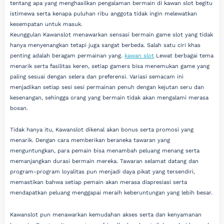
tentang apa yang menghasilkan pengalaman bermain di kawan slot begitu
istimewa serta kenapa puluhan ribu anggota tidak ingin melewatkan
kesempatan untuk masuk.
Keunggulan Kawanslot menawarkan sensasi bermain game slot yang tidak
hanya menyenangkan tetapi juga sangat berbeda. Salah satu ciri khas
penting adalah beragam permainan yang.
kawan slot
Lewat berbagai tema
menarik serta fasilitas keren, setiap gamers bisa menemukan game yang
paling sesuai dengan selera dan preferensi. Variasi semacam ini
menjadikan setiap sesi sesi permainan penuh dengan kejutan seru dan
kesenangan, sehingga orang yang bermain tidak akan mengalami merasa
bosan.
Tidak hanya itu, Kawanslot dikenal akan bonus serta promosi yang
menarik. Dengan cara memberikan beraneka tawaran yang
menguntungkan, para pemain bisa menambah peluang menang serta
memanjangkan durasi bermain mereka. Tawaran selamat datang dan
program-program loyalitas pun menjadi daya pikat yang tersendiri,
memastikan bahwa setiap pemain akan merasa diapresiasi serta
mendapatkan peluang menggapai meraih keberuntungan yang lebih besar.
Kawanslot pun menawarkan kemudahan akses serta dan kenyamanan