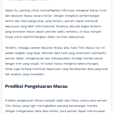
Selain itu, penting untuk memanfaatkan informasi mengenai Macau Prize
dan keluaran Macau secara harian. Dengan mengikuti perkembangan
terkini dan hasil pengundian yang terbaru, pemain dapat membuat
keputusan yang lebih informasional. Misalnya, jika ada angka tertentu
yang konsisten keluar dalam periode waktu tertentu, ini bisa menjadi
sinyal untuk dipertimbangkan dalam taruhan selanjutnya.
Terakhir, menjaga catatan keluaran Macau atau hasil Toto Macau hari ini
adalah langkah yang bijak. Memiliki data hasil yang sistematis membantu
pemain dalam mengevaluasi dan menyesuaikan strategi mereka sesuai
dengan tren yang terjadi. Ini bukan hanya mengenai keberuntungan,
tetapi juga tentang membuat keputusan yang berdasarkan data yang kuat
dan analisis yang mendalam.
Prediksi Pengeluaran Macau
Prediksi pengeluaran Macau menjadi salah satu fokus utama para pemain
Toto Macau yang ingin meningkatkan peluang kemenangan mereka.
Dengan menganalisis data-data terkini, para pemain dapat merumuskan