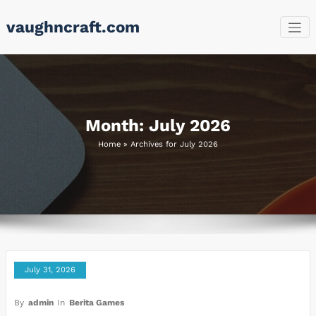
Skip
vaughncraft.com
to
content
Month:
July 2026
Home
»
Archives for July 2026
July 31, 2026
By
admin
In
Berita Games