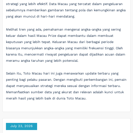
strategi yang lebih efektif. Data Macau yang tercatat dalam pengeluaran
sebelumnya memberikan gambaran tentang pola dan kemungkinan angka
yang akan muncul di hari-hari mendatang.
Melihat tren yang ada, pemahaman mengenai angka-angka yang sering
keluar dalam hasil Macau Prize dapat membantu dalam membuat
keputusan yang lebih tepat. Keluaran Macau dari berbagai periode
biasanya menunjukkan angka-angka yang memiliki frekuensi tinggi. Oleh
karena itu, mencermati riwayat pengeluaran dapat dijadikan acuan dalam
meramu angka taruhan yang lebih potensial.
Selain itu, Toto Macau hari ini juga menawarkan update terbaru yang
penting bagi pelaku pasaran. Dengan mengikuti perkembangan ini, pemain
dapat menyesuaikan strategi mereka sesuai dengan informasi terbaru.
Memanfaatkan sumber data yang akurat dan relevan adalah kunci untuk
meraih hasil yang lebih baik di dunia Toto Macau.
July 23, 2026