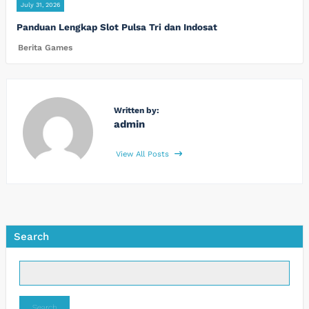
July 31, 2026
Panduan Lengkap Slot Pulsa Tri dan Indosat
Berita Games
Written by:
admin
View All Posts
Search
Search