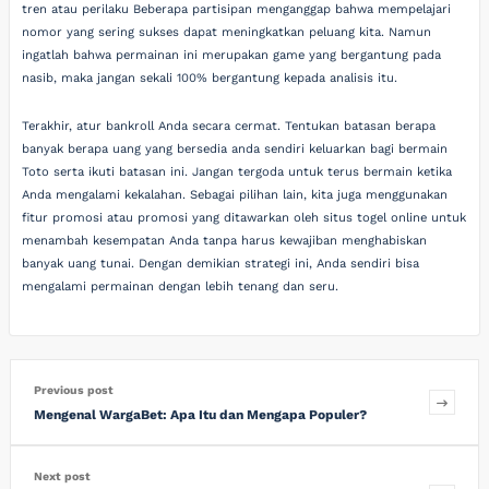
tren atau perilaku Beberapa partisipan menganggap bahwa mempelajari
nomor yang sering sukses dapat meningkatkan peluang kita. Namun
ingatlah bahwa permainan ini merupakan game yang bergantung pada
nasib, maka jangan sekali 100% bergantung kepada analisis itu.
Terakhir, atur bankroll Anda secara cermat. Tentukan batasan berapa
banyak berapa uang yang bersedia anda sendiri keluarkan bagi bermain
Toto serta ikuti batasan ini. Jangan tergoda untuk terus bermain ketika
Anda mengalami kekalahan. Sebagai pilihan lain, kita juga menggunakan
fitur promosi atau promosi yang ditawarkan oleh situs togel online untuk
menambah kesempatan Anda tanpa harus kewajiban menghabiskan
banyak uang tunai. Dengan demikian strategi ini, Anda sendiri bisa
mengalami permainan dengan lebih tenang dan seru.
Previous post
Mengenal WargaBet: Apa Itu dan Mengapa Populer?
Next post