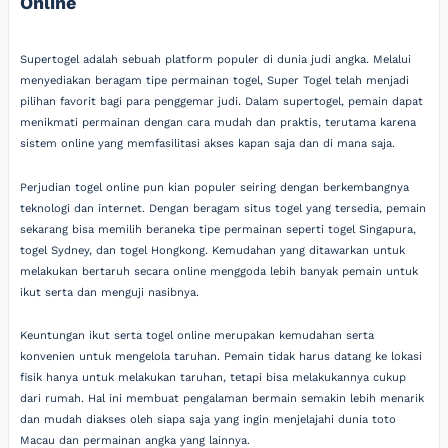
Online
Supertogel adalah sebuah platform populer di dunia judi angka. Melalui
menyediakan beragam tipe permainan togel, Super Togel telah menjadi
pilihan favorit bagi para penggemar judi. Dalam supertogel, pemain dapat
menikmati permainan dengan cara mudah dan praktis, terutama karena
sistem online yang memfasilitasi akses kapan saja dan di mana saja.
Perjudian togel online pun kian populer seiring dengan berkembangnya
teknologi dan internet. Dengan beragam situs togel yang tersedia, pemain
sekarang bisa memilih beraneka tipe permainan seperti togel Singapura,
togel Sydney, dan togel Hongkong. Kemudahan yang ditawarkan untuk
melakukan bertaruh secara online menggoda lebih banyak pemain untuk
ikut serta dan menguji nasibnya.
Keuntungan ikut serta togel online merupakan kemudahan serta
konvenien untuk mengelola taruhan. Pemain tidak harus datang ke lokasi
fisik hanya untuk melakukan taruhan, tetapi bisa melakukannya cukup
dari rumah. Hal ini membuat pengalaman bermain semakin lebih menarik
dan mudah diakses oleh siapa saja yang ingin menjelajahi dunia toto
Macau dan permainan angka yang lainnya.