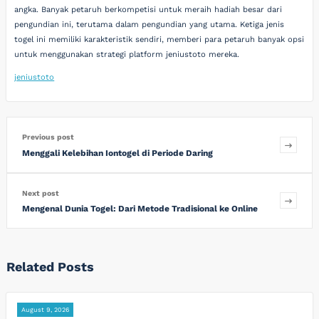
angka. Banyak petaruh berkompetisi untuk meraih hadiah besar dari
pengundian ini, terutama dalam pengundian yang utama. Ketiga jenis
togel ini memiliki karakteristik sendiri, memberi para petaruh banyak opsi
untuk menggunakan strategi platform jeniustoto mereka.
jeniustoto
Previous post
Menggali Kelebihan Iontogel di Periode Daring
Next post
Mengenal Dunia Togel: Dari Metode Tradisional ke Online
Related Posts
August 9, 2026