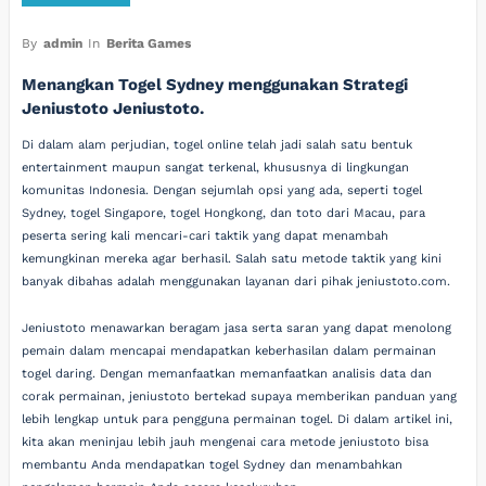
By
admin
In
Berita Games
Menangkan Togel Sydney menggunakan Strategi
Jeniustoto Jeniustoto.
Di dalam alam perjudian, togel online telah jadi salah satu bentuk
entertainment maupun sangat terkenal, khususnya di lingkungan
komunitas Indonesia. Dengan sejumlah opsi yang ada, seperti togel
Sydney, togel Singapore, togel Hongkong, dan toto dari Macau, para
peserta sering kali mencari-cari taktik yang dapat menambah
kemungkinan mereka agar berhasil. Salah satu metode taktik yang kini
banyak dibahas adalah menggunakan layanan dari pihak jeniustoto.com.
Jeniustoto menawarkan beragam jasa serta saran yang dapat menolong
pemain dalam mencapai mendapatkan keberhasilan dalam permainan
togel daring. Dengan memanfaatkan memanfaatkan analisis data dan
corak permainan, jeniustoto bertekad supaya memberikan panduan yang
lebih lengkap untuk para pengguna permainan togel. Di dalam artikel ini,
kita akan meninjau lebih jauh mengenai cara metode jeniustoto bisa
membantu Anda mendapatkan togel Sydney dan menambahkan