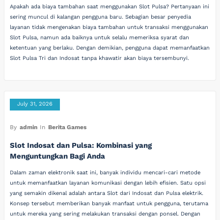
Apakah ada biaya tambahan saat menggunakan Slot Pulsa? Pertanyaan ini
sering muncul di kalangan pengguna baru. Sebagian besar penyedia
layanan tidak mengenakan biaya tambahan untuk transaksi menggunakan
Slot Pulsa, namun ada baiknya untuk selalu memeriksa syarat dan
ketentuan yang berlaku. Dengan demikian, pengguna dapat memanfaatkan
Slot Pulsa Tri dan Indosat tanpa khawatir akan biaya tersembunyi.
July 31, 2026
By
admin
In
Berita Games
Slot Indosat dan Pulsa: Kombinasi yang
Menguntungkan Bagi Anda
Dalam zaman elektronik saat ini, banyak individu mencari-cari metode
untuk memanfaatkan layanan komunikasi dengan lebih efisien. Satu opsi
yang semakin dikenal adalah antara Slot dari Indosat dan Pulsa elektrik.
Konsep tersebut memberikan banyak manfaat untuk pengguna, terutama
untuk mereka yang sering melakukan transaksi dengan ponsel. Dengan