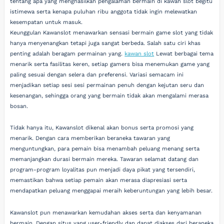
tentang apa yang menghasilkan pengalaman bermain di kawan slot begitu
istimewa serta kenapa puluhan ribu anggota tidak ingin melewatkan
kesempatan untuk masuk.
Keunggulan Kawanslot menawarkan sensasi bermain game slot yang tidak
hanya menyenangkan tetapi juga sangat berbeda. Salah satu ciri khas
penting adalah beragam permainan yang.
kawan slot
Lewat berbagai tema
menarik serta fasilitas keren, setiap gamers bisa menemukan game yang
paling sesuai dengan selera dan preferensi. Variasi semacam ini
menjadikan setiap sesi sesi permainan penuh dengan kejutan seru dan
kesenangan, sehingga orang yang bermain tidak akan mengalami merasa
bosan.
Tidak hanya itu, Kawanslot dikenal akan bonus serta promosi yang
menarik. Dengan cara memberikan beraneka tawaran yang
menguntungkan, para pemain bisa menambah peluang menang serta
memanjangkan durasi bermain mereka. Tawaran selamat datang dan
program-program loyalitas pun menjadi daya pikat yang tersendiri,
memastikan bahwa setiap pemain akan merasa diapresiasi serta
mendapatkan peluang menggapai meraih keberuntungan yang lebih besar.
Kawanslot pun menawarkan kemudahan akses serta dan kenyamanan
bermain. Dengan situs yang user-friendly dan dapat diakses dari beraneka