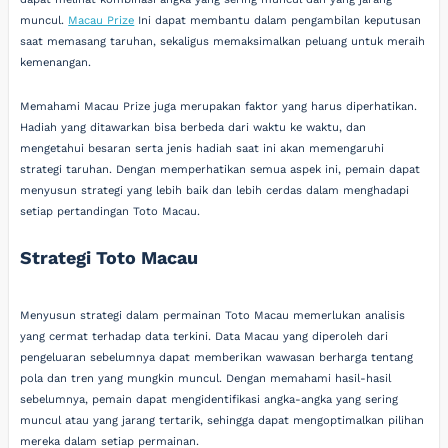
muncul.
Macau Prize
Ini dapat membantu dalam pengambilan keputusan
saat memasang taruhan, sekaligus memaksimalkan peluang untuk meraih
kemenangan.
Memahami Macau Prize juga merupakan faktor yang harus diperhatikan.
Hadiah yang ditawarkan bisa berbeda dari waktu ke waktu, dan
mengetahui besaran serta jenis hadiah saat ini akan memengaruhi
strategi taruhan. Dengan memperhatikan semua aspek ini, pemain dapat
menyusun strategi yang lebih baik dan lebih cerdas dalam menghadapi
setiap pertandingan Toto Macau.
Strategi Toto Macau
Menyusun strategi dalam permainan Toto Macau memerlukan analisis
yang cermat terhadap data terkini. Data Macau yang diperoleh dari
pengeluaran sebelumnya dapat memberikan wawasan berharga tentang
pola dan tren yang mungkin muncul. Dengan memahami hasil-hasil
sebelumnya, pemain dapat mengidentifikasi angka-angka yang sering
muncul atau yang jarang tertarik, sehingga dapat mengoptimalkan pilihan
mereka dalam setiap permainan.