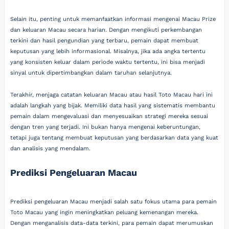
Selain itu, penting untuk memanfaatkan informasi mengenai Macau Prize
dan keluaran Macau secara harian. Dengan mengikuti perkembangan
terkini dan hasil pengundian yang terbaru, pemain dapat membuat
keputusan yang lebih informasional. Misalnya, jika ada angka tertentu
yang konsisten keluar dalam periode waktu tertentu, ini bisa menjadi
sinyal untuk dipertimbangkan dalam taruhan selanjutnya.
Terakhir, menjaga catatan keluaran Macau atau hasil Toto Macau hari ini
adalah langkah yang bijak. Memiliki data hasil yang sistematis membantu
pemain dalam mengevaluasi dan menyesuaikan strategi mereka sesuai
dengan tren yang terjadi. Ini bukan hanya mengenai keberuntungan,
tetapi juga tentang membuat keputusan yang berdasarkan data yang kuat
dan analisis yang mendalam.
Prediksi Pengeluaran Macau
Prediksi pengeluaran Macau menjadi salah satu fokus utama para pemain
Toto Macau yang ingin meningkatkan peluang kemenangan mereka.
Dengan menganalisis data-data terkini, para pemain dapat merumuskan