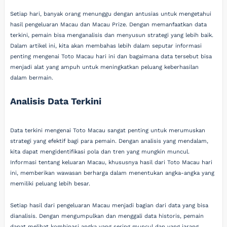
Setiap hari, banyak orang menunggu dengan antusias untuk mengetahui
hasil pengeluaran Macau dan Macau Prize. Dengan memanfaatkan data
terkini, pemain bisa menganalisis dan menyusun strategi yang lebih baik.
Dalam artikel ini, kita akan membahas lebih dalam seputar informasi
penting mengenai Toto Macau hari ini dan bagaimana data tersebut bisa
menjadi alat yang ampuh untuk meningkatkan peluang keberhasilan
dalam bermain.
Analisis Data Terkini
Data terkini mengenai Toto Macau sangat penting untuk merumuskan
strategi yang efektif bagi para pemain. Dengan analisis yang mendalam,
kita dapat mengidentifikasi pola dan tren yang mungkin muncul.
Informasi tentang keluaran Macau, khususnya hasil dari Toto Macau hari
ini, memberikan wawasan berharga dalam menentukan angka-angka yang
memiliki peluang lebih besar.
Setiap hasil dari pengeluaran Macau menjadi bagian dari data yang bisa
dianalisis. Dengan mengumpulkan dan menggali data historis, pemain
dapat melihat kombinasi angka yang sering muncul dan yang jarang