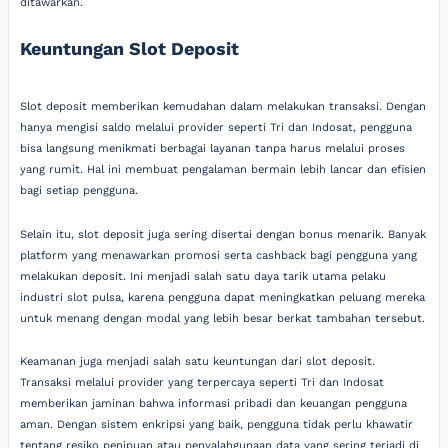
ditawarkan.
Keuntungan Slot Deposit
Slot deposit memberikan kemudahan dalam melakukan transaksi. Dengan
hanya mengisi saldo melalui provider seperti Tri dan Indosat, pengguna
bisa langsung menikmati berbagai layanan tanpa harus melalui proses
yang rumit. Hal ini membuat pengalaman bermain lebih lancar dan efisien
bagi setiap pengguna.
Selain itu, slot deposit juga sering disertai dengan bonus menarik. Banyak
platform yang menawarkan promosi serta cashback bagi pengguna yang
melakukan deposit. Ini menjadi salah satu daya tarik utama pelaku
industri slot pulsa, karena pengguna dapat meningkatkan peluang mereka
untuk menang dengan modal yang lebih besar berkat tambahan tersebut.
Keamanan juga menjadi salah satu keuntungan dari slot deposit.
Transaksi melalui provider yang terpercaya seperti Tri dan Indosat
memberikan jaminan bahwa informasi pribadi dan keuangan pengguna
aman. Dengan sistem enkripsi yang baik, pengguna tidak perlu khawatir
tentang resiko penipuan atau penyalahgunaan data yang sering terjadi di