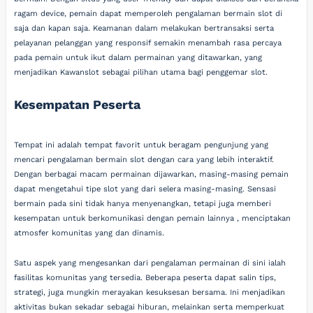
ragam device, pemain dapat memperoleh pengalaman bermain slot di
saja dan kapan saja. Keamanan dalam melakukan bertransaksi serta
pelayanan pelanggan yang responsif semakin menambah rasa percaya
pada pemain untuk ikut dalam permainan yang ditawarkan, yang
menjadikan Kawanslot sebagai pilihan utama bagi penggemar slot.
Kesempatan Peserta
Tempat ini adalah tempat favorit untuk beragam pengunjung yang
mencari pengalaman bermain slot dengan cara yang lebih interaktif.
Dengan berbagai macam permainan dijawarkan, masing-masing pemain
dapat mengetahui tipe slot yang dari selera masing-masing. Sensasi
bermain pada sini tidak hanya menyenangkan, tetapi juga memberi
kesempatan untuk berkomunikasi dengan pemain lainnya , menciptakan
atmosfer komunitas yang dan dinamis.
Satu aspek yang mengesankan dari pengalaman permainan di sini ialah
fasilitas komunitas yang tersedia. Beberapa peserta dapat salin tips,
strategi, juga mungkin merayakan kesuksesan bersama. Ini menjadikan
aktivitas bukan sekadar sebagai hiburan, melainkan serta memperkuat