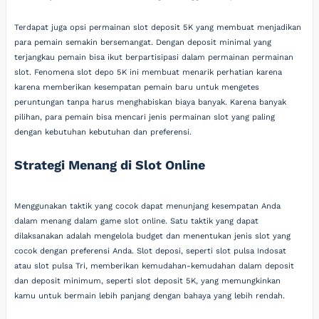
Terdapat juga opsi permainan slot deposit 5K yang membuat menjadikan
para pemain semakin bersemangat. Dengan deposit minimal yang
terjangkau pemain bisa ikut berpartisipasi dalam permainan permainan
slot. Fenomena slot depo 5K ini membuat menarik perhatian karena
karena memberikan kesempatan pemain baru untuk mengetes
peruntungan tanpa harus menghabiskan biaya banyak. Karena banyak
pilihan, para pemain bisa mencari jenis permainan slot yang paling
dengan kebutuhan kebutuhan dan preferensi.
Strategi Menang di Slot Online
Menggunakan taktik yang cocok dapat menunjang kesempatan Anda
dalam menang dalam game slot online. Satu taktik yang dapat
dilaksanakan adalah mengelola budget dan menentukan jenis slot yang
cocok dengan preferensi Anda. Slot deposi, seperti slot pulsa Indosat
atau slot pulsa Tri, memberikan kemudahan-kemudahan dalam deposit
dan deposit minimum, seperti slot deposit 5K, yang memungkinkan
kamu untuk bermain lebih panjang dengan bahaya yang lebih rendah.