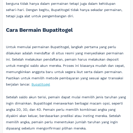
berguna tidak hanya dalam permainan tetapi juga dalam kehidupan
sehari-hari. Dengan begitu, Bupatitogel tidak hanya sekadar permainan,
tetapi juga alat untuk pengembangan diri.
Cara Bermain Bupatitogel
Untuk memulai permainan Bupatitogel, langkah pertama yang perlu
dilakukan adalah mendaftar di situs resmi yang menyediakan permainan
ini. Setelah melakukan pendaftaran, pemain harus melakukan deposit
untuk mengisi saldo akun mereka. Proses ini biasanya mudah dan cepat,
memungkinkan anggota baru untuk segera ikut serta dalam permainan.
Pastikan untuk memilih metode pembayaran yang sesuai agar transaksi
berjalan lancar.
Bupatitogel
Setelah saldo akun terisi, pemain dapat mulai memilih jenis taruhan yang
ingin dimainkan. Bupatitogel menawarkan berbagai macam opsi, seperti
angka 2D, 3D, dan 4D. Pemain perlu memilih kombinasi angka yang
diyakini akan keluar, berdasarkan prediksi atau insting mereka. Setelah
memilih angka, pemain perlu menentukan jumlah taruhan yang ingin
dipasang sebelum mengonfirmasi pilihan mereka.