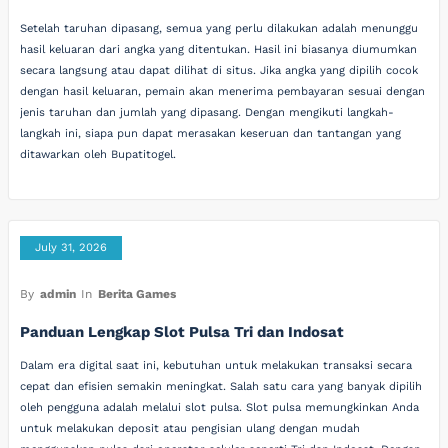
Setelah taruhan dipasang, semua yang perlu dilakukan adalah menunggu
hasil keluaran dari angka yang ditentukan. Hasil ini biasanya diumumkan
secara langsung atau dapat dilihat di situs. Jika angka yang dipilih cocok
dengan hasil keluaran, pemain akan menerima pembayaran sesuai dengan
jenis taruhan dan jumlah yang dipasang. Dengan mengikuti langkah-
langkah ini, siapa pun dapat merasakan keseruan dan tantangan yang
ditawarkan oleh Bupatitogel.
July 31, 2026
By
admin
In
Berita Games
Panduan Lengkap Slot Pulsa Tri dan Indosat
Dalam era digital saat ini, kebutuhan untuk melakukan transaksi secara
cepat dan efisien semakin meningkat. Salah satu cara yang banyak dipilih
oleh pengguna adalah melalui slot pulsa. Slot pulsa memungkinkan Anda
untuk melakukan deposit atau pengisian ulang dengan mudah