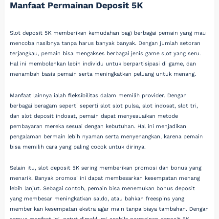
Manfaat Permainan Deposit 5K
Slot deposit 5K memberikan kemudahan bagi berbagai pemain yang mau
mencoba nasibnya tanpa harus banyak banyak. Dengan jumlah setoran
terjangkau, pemain bisa mengakses berbagai jenis game slot yang seru.
Hal ini membolehkan lebih individu untuk berpartisipasi di game, dan
menambah basis pemain serta meningkatkan peluang untuk menang.
Manfaat lainnya ialah fleksibilitas dalam memilih provider. Dengan
berbagai beragam seperti seperti slot slot pulsa, slot indosat, slot tri,
dan slot deposit indosat, pemain dapat menyesuaikan metode
pembayaran mereka sesuai dengan kebutuhan. Hal ini menjadikan
pengalaman bermain lebih nyaman serta menyenangkan, karena pemain
bisa memilih cara yang paling cocok untuk dirinya.
Selain itu, slot deposit 5K sering memberikan promosi dan bonus yang
menarik. Banyak promosi ini dapat membesarkan kesempatan menang
lebih lanjut. Sebagai contoh, pemain bisa menemukan bonus deposit
yang membesar meningkatkan saldo, atau bahkan freespins yang
memberikan kesempatan ekstra agar main tanpa biaya tambahan. Dengan