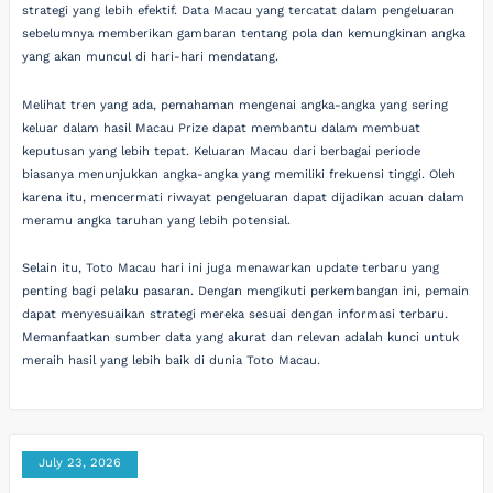
strategi yang lebih efektif. Data Macau yang tercatat dalam pengeluaran
sebelumnya memberikan gambaran tentang pola dan kemungkinan angka
yang akan muncul di hari-hari mendatang.
Melihat tren yang ada, pemahaman mengenai angka-angka yang sering
keluar dalam hasil Macau Prize dapat membantu dalam membuat
keputusan yang lebih tepat. Keluaran Macau dari berbagai periode
biasanya menunjukkan angka-angka yang memiliki frekuensi tinggi. Oleh
karena itu, mencermati riwayat pengeluaran dapat dijadikan acuan dalam
meramu angka taruhan yang lebih potensial.
Selain itu, Toto Macau hari ini juga menawarkan update terbaru yang
penting bagi pelaku pasaran. Dengan mengikuti perkembangan ini, pemain
dapat menyesuaikan strategi mereka sesuai dengan informasi terbaru.
Memanfaatkan sumber data yang akurat dan relevan adalah kunci untuk
meraih hasil yang lebih baik di dunia Toto Macau.
July 23, 2026