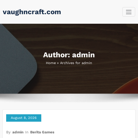
Skip
vaughncraft.com
to
content
Author:
admin
Home
»
Archives for admin
August 8, 2026
By
admin
In
Berita Games