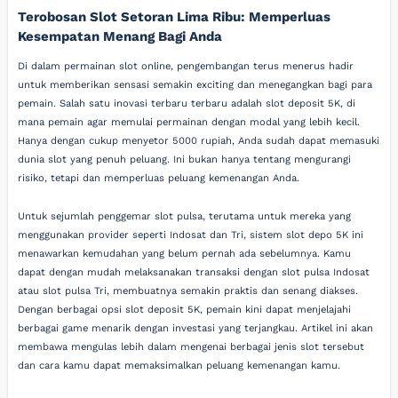
Terobosan Slot Setoran Lima Ribu: Memperluas
Kesempatan Menang Bagi Anda
Di dalam permainan slot online, pengembangan terus menerus hadir
untuk memberikan sensasi semakin exciting dan menegangkan bagi para
pemain. Salah satu inovasi terbaru terbaru adalah slot deposit 5K, di
mana pemain agar memulai permainan dengan modal yang lebih kecil.
Hanya dengan cukup menyetor 5000 rupiah, Anda sudah dapat memasuki
dunia slot yang penuh peluang. Ini bukan hanya tentang mengurangi
risiko, tetapi dan memperluas peluang kemenangan Anda.
Untuk sejumlah penggemar slot pulsa, terutama untuk mereka yang
menggunakan provider seperti Indosat dan Tri, sistem slot depo 5K ini
menawarkan kemudahan yang belum pernah ada sebelumnya. Kamu
dapat dengan mudah melaksanakan transaksi dengan slot pulsa Indosat
atau slot pulsa Tri, membuatnya semakin praktis dan senang diakses.
Dengan berbagai opsi slot deposit 5K, pemain kini dapat menjelajahi
berbagai game menarik dengan investasi yang terjangkau. Artikel ini akan
membawa mengulas lebih dalam mengenai berbagai jenis slot tersebut
dan cara kamu dapat memaksimalkan peluang kemenangan kamu.