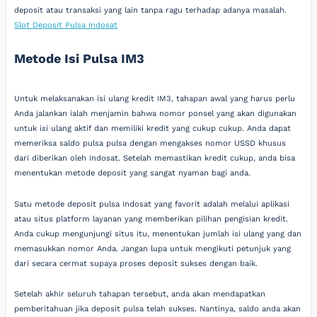
deposit atau transaksi yang lain tanpa ragu terhadap adanya masalah.
Slot Deposit Pulsa Indosat
Metode Isi Pulsa IM3
Untuk melaksanakan isi ulang kredit IM3, tahapan awal yang harus perlu
Anda jalankan ialah menjamin bahwa nomor ponsel yang akan digunakan
untuk isi ulang aktif dan memiliki kredit yang cukup cukup. Anda dapat
memeriksa saldo pulsa pulsa dengan mengakses nomor USSD khusus
dari diberikan oleh Indosat. Setelah memastikan kredit cukup, anda bisa
menentukan metode deposit yang sangat nyaman bagi anda.
Satu metode deposit pulsa Indosat yang favorit adalah melalui aplikasi
atau situs platform layanan yang memberikan pilihan pengisian kredit.
Anda cukup mengunjungi situs itu, menentukan jumlah isi ulang yang dan
memasukkan nomor Anda. Jangan lupa untuk mengikuti petunjuk yang
dari secara cermat supaya proses deposit sukses dengan baik.
Setelah akhir seluruh tahapan tersebut, anda akan mendapatkan
pemberitahuan jika deposit pulsa telah sukses. Nantinya, saldo anda akan