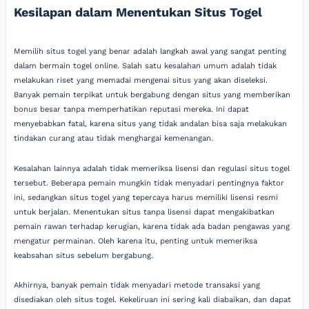
Kesilapan dalam Menentukan Situs Togel
Memilih situs togel yang benar adalah langkah awal yang sangat penting
dalam bermain togel online. Salah satu kesalahan umum adalah tidak
melakukan riset yang memadai mengenai situs yang akan diseleksi.
Banyak pemain terpikat untuk bergabung dengan situs yang memberikan
bonus besar tanpa memperhatikan reputasi mereka. Ini dapat
menyebabkan fatal, karena situs yang tidak andalan bisa saja melakukan
tindakan curang atau tidak menghargai kemenangan.
Kesalahan lainnya adalah tidak memeriksa lisensi dan regulasi situs togel
tersebut. Beberapa pemain mungkin tidak menyadari pentingnya faktor
ini, sedangkan situs togel yang tepercaya harus memiliki lisensi resmi
untuk berjalan. Menentukan situs tanpa lisensi dapat mengakibatkan
pemain rawan terhadap kerugian, karena tidak ada badan pengawas yang
mengatur permainan. Oleh karena itu, penting untuk memeriksa
keabsahan situs sebelum bergabung.
Akhirnya, banyak pemain tidak menyadari metode transaksi yang
disediakan oleh situs togel. Kekeliruan ini sering kali diabaikan, dan dapat