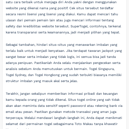
satu cara terbaik untuk menjaga diri Anda yakni dengan menggunakan
website yang dikenal nama yang positif. Cek situs tersebut terdaftar
secara resmi lisensi yang lisensi yang diakui. Kamu dapat mencari tahu
ulasan dari pemain pemain lain atau juga mencari informasi tentang
safety dan kredibilitas website tersebut. SuperTogel, contohnya, terkenal
karena transparansi serta keamanannya, jadi menjadi pilihan yang tepat.
Sebagai tambahan, hindari situs-situs yang menawarkan imbalan yang
terlalu baik untuk menjadi kenyataan. Jika terdapat tawaran jackpot yang
sangat besar serta imbalan yang tidak logis, ini semua bisa jadi tanda
adanya penipuan. Pastikanlah Anda selalu menjalankan pengecekan serta
analisis sebelum Anda memutuskan untuk bermain. Togel Singapura,
Togel Sydney, dan Togel Hongkong yang sudah terbukti biasanya memiliki
struktur imbalan yang masuk akal serta jelas.
Terakhir, jangan sekalipun memberikan informasi pribadi dan keuangan
kamu kepada orang yang tidak dikenal. Situs togel online yang sah tidak
akan akan meminta data sensitif seperti password atau rekening bank via
email atau pesan. Pastikan gunakan metode transaksi yang aman juga
terpercaya. Melalui mendasari langkah-langkah ini, Anda dapat menikmati
selamat dari permainan togel sebagaimana Toto Makau tanpa khawatir