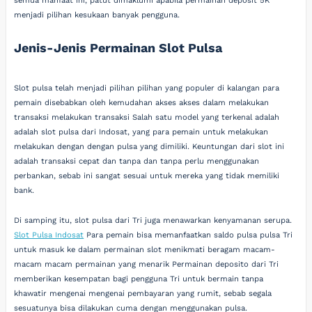
semua manfaat ini, patut dimaklumi apabila permainan deposit 5K
menjadi pilihan kesukaan banyak pengguna.
Jenis-Jenis Permainan Slot Pulsa
Slot pulsa telah menjadi pilihan pilihan yang populer di kalangan para
pemain disebabkan oleh kemudahan akses akses dalam melakukan
transaksi melakukan transaksi Salah satu model yang terkenal adalah
adalah slot pulsa dari Indosat, yang para pemain untuk melakukan
melakukan dengan dengan pulsa yang dimiliki. Keuntungan dari slot ini
adalah transaksi cepat dan tanpa dan tanpa perlu menggunakan
perbankan, sebab ini sangat sesuai untuk mereka yang tidak memiliki
bank.
Di samping itu, slot pulsa dari Tri juga menawarkan kenyamanan serupa.
Slot Pulsa Indosat
Para pemain bisa memanfaatkan saldo pulsa pulsa Tri
untuk masuk ke dalam permainan slot menikmati beragam macam-
macam macam permainan yang menarik Permainan deposito dari Tri
memberikan kesempatan bagi pengguna Tri untuk bermain tanpa
khawatir mengenai mengenai pembayaran yang rumit, sebab segala
sesuatunya bisa dilakukan cuma dengan menggunakan pulsa.