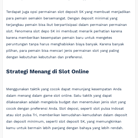
Terdapat juga opsi permainan slot deposit 5K yang membuat menjadikan
para pemain semakin bersemangat. Dengan deposit minimal yang
terjangkau pemain bisa ikut berpartisipasi dalam permainan permainan
slot. Fenomena slot depo 5K ini membuat menarik perhatian karena
karena memberikan kesempatan pemain baru untuk mengetes
peruntungan tanpa harus menghabiskan biaya banyak. Karena banyak
pilihan, para pemain bisa mencari jenis permainan slot yang paling
dengan kebutuhan kebutuhan dan preferensi.
Strategi Menang di Slot Online
Menggunakan taktik yang cocok dapat menunjang kesempatan Anda
dalam menang dalam game slot online. Satu taktik yang dapat
dilaksanakan adalah mengelola budget dan menentukan jenis slot yang
cocok dengan preferensi Anda. Slot deposi, seperti slot pulsa Indosat
atau slot pulsa Tri, memberikan kemudahan-kemudahan dalam deposit
dan deposit minimum, seperti slot deposit 5K, yang memungkinkan
kamu untuk bermain lebih panjang dengan bahaya yang lebih rendah.