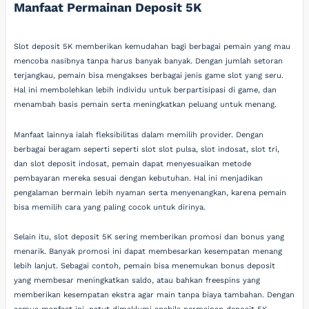
Manfaat Permainan Deposit 5K
Slot deposit 5K memberikan kemudahan bagi berbagai pemain yang mau
mencoba nasibnya tanpa harus banyak banyak. Dengan jumlah setoran
terjangkau, pemain bisa mengakses berbagai jenis game slot yang seru.
Hal ini membolehkan lebih individu untuk berpartisipasi di game, dan
menambah basis pemain serta meningkatkan peluang untuk menang.
Manfaat lainnya ialah fleksibilitas dalam memilih provider. Dengan
berbagai beragam seperti seperti slot slot pulsa, slot indosat, slot tri,
dan slot deposit indosat, pemain dapat menyesuaikan metode
pembayaran mereka sesuai dengan kebutuhan. Hal ini menjadikan
pengalaman bermain lebih nyaman serta menyenangkan, karena pemain
bisa memilih cara yang paling cocok untuk dirinya.
Selain itu, slot deposit 5K sering memberikan promosi dan bonus yang
menarik. Banyak promosi ini dapat membesarkan kesempatan menang
lebih lanjut. Sebagai contoh, pemain bisa menemukan bonus deposit
yang membesar meningkatkan saldo, atau bahkan freespins yang
memberikan kesempatan ekstra agar main tanpa biaya tambahan. Dengan