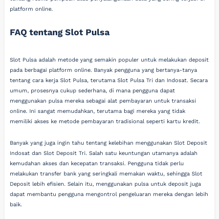
platform online.
FAQ tentang Slot Pulsa
Slot Pulsa adalah metode yang semakin populer untuk melakukan deposit
pada berbagai platform online. Banyak pengguna yang bertanya-tanya
tentang cara kerja Slot Pulsa, terutama Slot Pulsa Tri dan Indosat. Secara
umum, prosesnya cukup sederhana, di mana pengguna dapat
menggunakan pulsa mereka sebagai alat pembayaran untuk transaksi
online. Ini sangat memudahkan, terutama bagi mereka yang tidak
memiliki akses ke metode pembayaran tradisional seperti kartu kredit.
Banyak yang juga ingin tahu tentang kelebihan menggunakan Slot Deposit
Indosat dan Slot Deposit Tri. Salah satu keuntungan utamanya adalah
kemudahan akses dan kecepatan transaksi. Pengguna tidak perlu
melakukan transfer bank yang seringkali memakan waktu, sehingga Slot
Deposit lebih efisien. Selain itu, menggunakan pulsa untuk deposit juga
dapat membantu pengguna mengontrol pengeluaran mereka dengan lebih
baik.