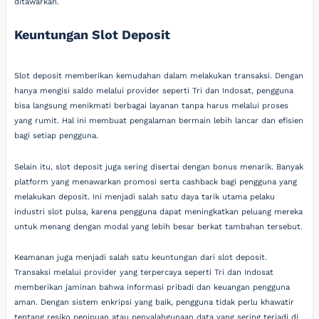
ditawarkan.
Keuntungan Slot Deposit
Slot deposit memberikan kemudahan dalam melakukan transaksi. Dengan
hanya mengisi saldo melalui provider seperti Tri dan Indosat, pengguna
bisa langsung menikmati berbagai layanan tanpa harus melalui proses
yang rumit. Hal ini membuat pengalaman bermain lebih lancar dan efisien
bagi setiap pengguna.
Selain itu, slot deposit juga sering disertai dengan bonus menarik. Banyak
platform yang menawarkan promosi serta cashback bagi pengguna yang
melakukan deposit. Ini menjadi salah satu daya tarik utama pelaku
industri slot pulsa, karena pengguna dapat meningkatkan peluang mereka
untuk menang dengan modal yang lebih besar berkat tambahan tersebut.
Keamanan juga menjadi salah satu keuntungan dari slot deposit.
Transaksi melalui provider yang terpercaya seperti Tri dan Indosat
memberikan jaminan bahwa informasi pribadi dan keuangan pengguna
aman. Dengan sistem enkripsi yang baik, pengguna tidak perlu khawatir
tentang resiko penipuan atau penyalahgunaan data yang sering terjadi di