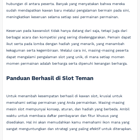
hubungan di antara peserta. Banyak yang menyatakan bahwa mereka
sudah mendapatkan kawan baru melalui pengalaman bermain pada sini,
meningkatkan keseruan selama setiap sesi permainan permainan.
Keseruan pada kawanslot tidak hanya datang dari saja, tetapi juga dari
berbagai acara dan kompetisi yang sering diselenggarakan. Pemain dapat
ikut serta pada lomba dengan hadiah yang menarik, yang menambah
kekaguman serta kegembiraan. Melalui cara ini, masing-masing peserta
dapat mengalami pengalaman slot yang unik, di mana setiap momen
momen permainan adalah berharga serta dipenuhi kenangan berharga.
Panduan Berhasil di Slot Teman
Untuk menambah kesempatan berhasil di kawan slot, krusial untuk
memahami setiap permainan yang Anda permainkan. Masing-masing
mesin slot mempunyai konsep, aturan, dan hadiah yang berbeda. Ambil
waktu untuk membaca daftar pembayaran dan fitur khusus yang
disediakan. Hal ini akan memudahkan kamu memahami ikon mana yang
sangat menguntungkan dan strategi yang paling efektif untuk diterapkan.