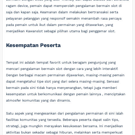
ragam device, pemain dapat memperoleh pengalaman bermain slot di
saja dan kapan saja. Keamanan dalam melakukan bertransaksi serta
pelayanan pelanggan yang responsif semakin menambah rasa percaya
pada pemain untuk ikut dalam permainan yang ditawarkan, yang
menjadikan Kawanslot sebagai pilihan utama bagi penggemar slot.
Kesempatan Peserta
Tempat ini adalah tempat favorit untuk beragam pengunjung yang
mencari pengalaman bermain slot dengan cara yang lebih interaktif.
Dengan berbagai macam permainan dijawarkan, masing-masing pemain
dapat mengetahui tipe slot yang dari selera masing-masing. Sensasi
bermain pada sini tidak hanya menyenangkan, tetapi juga memberi
kesempatan untuk berkomunikasi dengan pemain lainnya , menciptakan
atmosfer komunitas yang dan dinamis.
Satu aspek yang mengesankan dari pengalaman permainan di sini ialah
fasilitas komunitas yang tersedia. Beberapa peserta dapat salin tips,
strategi, juga mungkin merayakan kesuksesan bersama. Ini menjadikan
aktivitas bukan sekadar sebagai hiburan, melainkan serta memperkuat