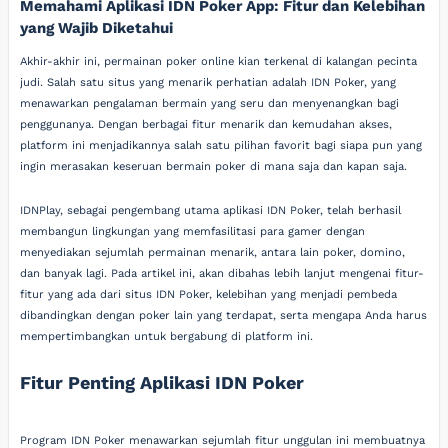
Memahami Aplikasi IDN Poker App: Fitur dan Kelebihan
yang Wajib Diketahui
Akhir-akhir ini, permainan poker online kian terkenal di kalangan pecinta
judi. Salah satu situs yang menarik perhatian adalah IDN Poker, yang
menawarkan pengalaman bermain yang seru dan menyenangkan bagi
penggunanya. Dengan berbagai fitur menarik dan kemudahan akses,
platform ini menjadikannya salah satu pilihan favorit bagi siapa pun yang
ingin merasakan keseruan bermain poker di mana saja dan kapan saja.
IDNPlay, sebagai pengembang utama aplikasi IDN Poker, telah berhasil
membangun lingkungan yang memfasilitasi para gamer dengan
menyediakan sejumlah permainan menarik, antara lain poker, domino,
dan banyak lagi. Pada artikel ini, akan dibahas lebih lanjut mengenai fitur-
fitur yang ada dari situs IDN Poker, kelebihan yang menjadi pembeda
dibandingkan dengan poker lain yang terdapat, serta mengapa Anda harus
mempertimbangkan untuk bergabung di platform ini.
Fitur Penting Aplikasi IDN Poker
Program IDN Poker menawarkan sejumlah fitur unggulan ini membuatnya