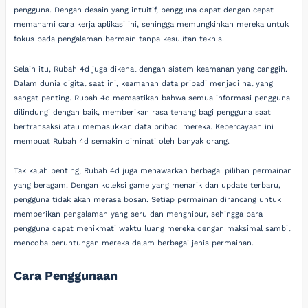
pengguna. Dengan desain yang intuitif, pengguna dapat dengan cepat
memahami cara kerja aplikasi ini, sehingga memungkinkan mereka untuk
fokus pada pengalaman bermain tanpa kesulitan teknis.
Selain itu, Rubah 4d juga dikenal dengan sistem keamanan yang canggih.
Dalam dunia digital saat ini, keamanan data pribadi menjadi hal yang
sangat penting. Rubah 4d memastikan bahwa semua informasi pengguna
dilindungi dengan baik, memberikan rasa tenang bagi pengguna saat
bertransaksi atau memasukkan data pribadi mereka. Kepercayaan ini
membuat Rubah 4d semakin diminati oleh banyak orang.
Tak kalah penting, Rubah 4d juga menawarkan berbagai pilihan permainan
yang beragam. Dengan koleksi game yang menarik dan update terbaru,
pengguna tidak akan merasa bosan. Setiap permainan dirancang untuk
memberikan pengalaman yang seru dan menghibur, sehingga para
pengguna dapat menikmati waktu luang mereka dengan maksimal sambil
mencoba peruntungan mereka dalam berbagai jenis permainan.
Cara Penggunaan