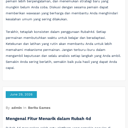
pemain lebih berpengalaman, dan menemukan strategi baru yang
mungkin belum Anda coba. Diskusi dengan sesama pemain dapat
memberikan wawasan yang berharga dan membantu Anda menghindari
kesalahan umum yang sering dilakukan.
Terakhir, tetaplah konsisten dalam penggunaan Rubah4d. Setiap
permainan membutuhkan waktu untuk belajar dan beradaptasi.
Ketekunan dan latihan yang rutin akan membantu Anda untuk lebih
memahami mekanisme permainan. Jangan terburu-buru dalam
mengambil keputusan dan selalu analisis setiap langkah yang Anda ambil.
Semakin Anda sering berlatih, semakin baik pula hasil yang dapat Anda
capai.
June 29, 2026
By
admin
In
Berita Games
Mengenal Fitur Menarik dalam Rubah 4d