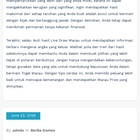
mempertaruhkan uang lebih dari yang Anda miliki, karena ini dapat
mengakibatkan kerugian yang signifikan. Ingin mendapatkan hasil
maksimal dari setiap taruhan yang Anda buat adalah kunci untuk bermain
dengan bijak dan bertanggung jawab. Dengan demikian, Anda tetap dapat
menikmati permainan tanpa tekanan finansial.
Terakhir, selalu ikuti hasil Live Draw Macau untuk mendapatkan informasi
terbaru mengenai angka yang keluar. Melihat pola dan tren dari hasil
sebelumnya dapat membantu Anda dalam membuat pilihan yang lebih
tepat di putaran berikutnya. Jangan hanya mengandalkan keberuntungan,
tetapi gunakan data yang ada untuk mendukung keputusan Anda dalam
bermain Togel Macau. Dengan tips cerdas ini, Anda memiliki peluang lebih
baik untuk mencapai kemenangan dan mendapatkan Macau Prize yang
diimpikan.
June 23, 2026
By
admin
In
Berita Games