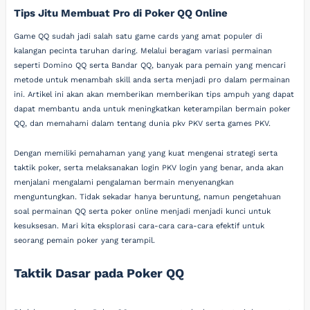
Tips Jitu Membuat Pro di Poker QQ Online
Game QQ sudah jadi salah satu game cards yang amat populer di
kalangan pecinta taruhan daring. Melalui beragam variasi permainan
seperti Domino QQ serta Bandar QQ, banyak para pemain yang mencari
metode untuk menambah skill anda serta menjadi pro dalam permainan
ini. Artikel ini akan akan memberikan memberikan tips ampuh yang dapat
dapat membantu anda untuk meningkatkan keterampilan bermain poker
QQ, dan memahami dalam tentang dunia pkv PKV serta games PKV.
Dengan memiliki pemahaman yang yang kuat mengenai strategi serta
taktik poker, serta melaksanakan login PKV login yang benar, anda akan
menjalani mengalami pengalaman bermain menyenangkan
menguntungkan. Tidak sekadar hanya beruntung, namun pengetahuan
soal permainan QQ serta poker online menjadi menjadi kunci untuk
kesuksesan. Mari kita eksplorasi cara-cara cara-cara efektif untuk
seorang pemain poker yang terampil.
Taktik Dasar pada Poker QQ