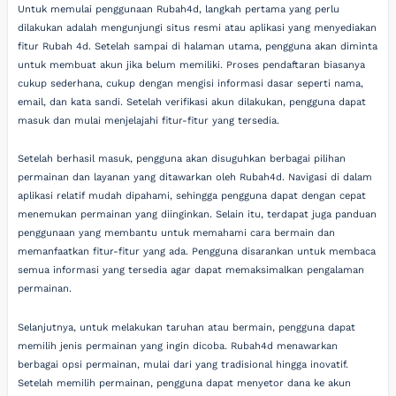
Untuk memulai penggunaan Rubah4d, langkah pertama yang perlu
dilakukan adalah mengunjungi situs resmi atau aplikasi yang menyediakan
fitur Rubah 4d. Setelah sampai di halaman utama, pengguna akan diminta
untuk membuat akun jika belum memiliki. Proses pendaftaran biasanya
cukup sederhana, cukup dengan mengisi informasi dasar seperti nama,
email, dan kata sandi. Setelah verifikasi akun dilakukan, pengguna dapat
masuk dan mulai menjelajahi fitur-fitur yang tersedia.
Setelah berhasil masuk, pengguna akan disuguhkan berbagai pilihan
permainan dan layanan yang ditawarkan oleh Rubah4d. Navigasi di dalam
aplikasi relatif mudah dipahami, sehingga pengguna dapat dengan cepat
menemukan permainan yang diinginkan. Selain itu, terdapat juga panduan
penggunaan yang membantu untuk memahami cara bermain dan
memanfaatkan fitur-fitur yang ada. Pengguna disarankan untuk membaca
semua informasi yang tersedia agar dapat memaksimalkan pengalaman
permainan.
Selanjutnya, untuk melakukan taruhan atau bermain, pengguna dapat
memilih jenis permainan yang ingin dicoba. Rubah4d menawarkan
berbagai opsi permainan, mulai dari yang tradisional hingga inovatif.
Setelah memilih permainan, pengguna dapat menyetor dana ke akun