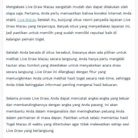
Mengakses Live Draw Macau sangatlah mudah dan dapat dilakukan oleh
siapa saja. Pertama, Anda perlu memastikan bahwa koneksi internet Anda
stabil.
Live Macau
Setelah itu, kunjungi situs resmi penyedia layanan Live
Draw Macau yang terpercaya. Banyak situs yang menyediakan layanan ini,
jadi pastikan untuk memilih yang sudah memiliki reputasi baik di
kalangan pemain togel.
Setelah Anda berada di situs tersebut, biasanya akan ada pilihan untuk
melihat Live Draw Macau secara langsung. Anda hanya perlu mengklik
tautan atau tombol yang disediakan untuk menyaksikan acara draw
secara langsung. Live Draw ini dilengkapi dengan fitur yang
memungkinkan Anda untuk melihat hasil togel secara real-time, sehingga
Anda tidak ketinggalan informasi penting mengenai hasil keluaran.
Selama proses Live Draw, Anda dapat mencatat angka-angka yang keluar
dan membandingkannya dengan angka yang Anda pasang. Ini akan
membantu Anda dalam menganalisis dan meningkatkan peluang Anda
dalam permainan di masa depan. Pastikan untuk selalu memantau hasil
Togel Macau di waktu yang ditentukan agar tidak melewatkan setiap sesi
Live Draw yang berlangsung.