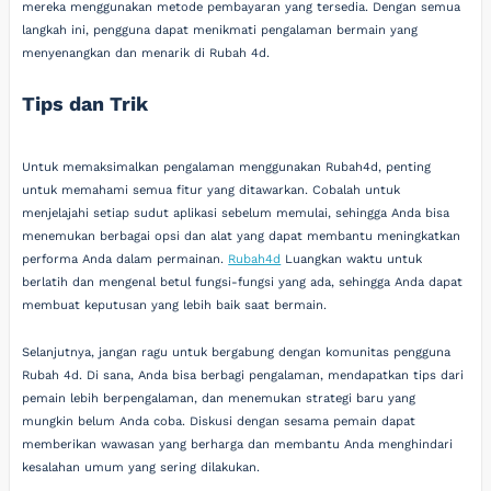
mereka menggunakan metode pembayaran yang tersedia. Dengan semua
langkah ini, pengguna dapat menikmati pengalaman bermain yang
menyenangkan dan menarik di Rubah 4d.
Tips dan Trik
Untuk memaksimalkan pengalaman menggunakan Rubah4d, penting
untuk memahami semua fitur yang ditawarkan. Cobalah untuk
menjelajahi setiap sudut aplikasi sebelum memulai, sehingga Anda bisa
menemukan berbagai opsi dan alat yang dapat membantu meningkatkan
performa Anda dalam permainan.
Rubah4d
Luangkan waktu untuk
berlatih dan mengenal betul fungsi-fungsi yang ada, sehingga Anda dapat
membuat keputusan yang lebih baik saat bermain.
Selanjutnya, jangan ragu untuk bergabung dengan komunitas pengguna
Rubah 4d. Di sana, Anda bisa berbagi pengalaman, mendapatkan tips dari
pemain lebih berpengalaman, dan menemukan strategi baru yang
mungkin belum Anda coba. Diskusi dengan sesama pemain dapat
memberikan wawasan yang berharga dan membantu Anda menghindari
kesalahan umum yang sering dilakukan.