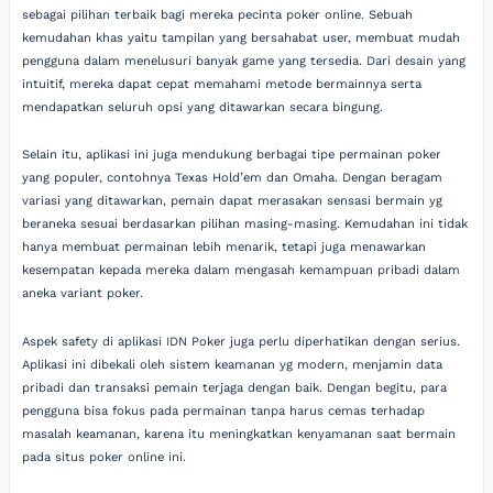
sebagai pilihan terbaik bagi mereka pecinta poker online. Sebuah
kemudahan khas yaitu tampilan yang bersahabat user, membuat mudah
pengguna dalam menelusuri banyak game yang tersedia. Dari desain yang
intuitif, mereka dapat cepat memahami metode bermainnya serta
mendapatkan seluruh opsi yang ditawarkan secara bingung.
Selain itu, aplikasi ini juga mendukung berbagai tipe permainan poker
yang populer, contohnya Texas Hold’em dan Omaha. Dengan beragam
variasi yang ditawarkan, pemain dapat merasakan sensasi bermain yg
beraneka sesuai berdasarkan pilihan masing-masing. Kemudahan ini tidak
hanya membuat permainan lebih menarik, tetapi juga menawarkan
kesempatan kepada mereka dalam mengasah kemampuan pribadi dalam
aneka variant poker.
Aspek safety di aplikasi IDN Poker juga perlu diperhatikan dengan serius.
Aplikasi ini dibekali oleh sistem keamanan yg modern, menjamin data
pribadi dan transaksi pemain terjaga dengan baik. Dengan begitu, para
pengguna bisa fokus pada permainan tanpa harus cemas terhadap
masalah keamanan, karena itu meningkatkan kenyamanan saat bermain
pada situs poker online ini.