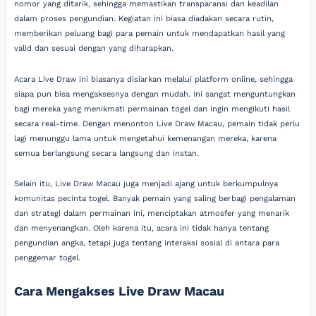
nomor yang ditarik, sehingga memastikan transparansi dan keadilan
dalam proses pengundian. Kegiatan ini biasa diadakan secara rutin,
memberikan peluang bagi para pemain untuk mendapatkan hasil yang
valid dan sesuai dengan yang diharapkan.
Acara Live Draw ini biasanya disiarkan melalui platform online, sehingga
siapa pun bisa mengaksesnya dengan mudah. Ini sangat menguntungkan
bagi mereka yang menikmati permainan togel dan ingin mengikuti hasil
secara real-time. Dengan menonton Live Draw Macau, pemain tidak perlu
lagi menunggu lama untuk mengetahui kemenangan mereka, karena
semua berlangsung secara langsung dan instan.
Selain itu, Live Draw Macau juga menjadi ajang untuk berkumpulnya
komunitas pecinta togel. Banyak pemain yang saling berbagi pengalaman
dan strategi dalam permainan ini, menciptakan atmosfer yang menarik
dan menyenangkan. Oleh karena itu, acara ini tidak hanya tentang
pengundian angka, tetapi juga tentang interaksi sosial di antara para
penggemar togel.
Cara Mengakses Live Draw Macau