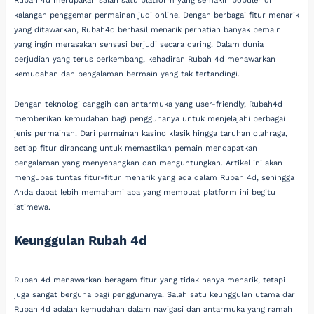
Rubah 4d merupakan salah satu platform yang semakin populer di
kalangan penggemar permainan judi online. Dengan berbagai fitur menarik
yang ditawarkan, Rubah4d berhasil menarik perhatian banyak pemain
yang ingin merasakan sensasi berjudi secara daring. Dalam dunia
perjudian yang terus berkembang, kehadiran Rubah 4d menawarkan
kemudahan dan pengalaman bermain yang tak tertandingi.
Dengan teknologi canggih dan antarmuka yang user-friendly, Rubah4d
memberikan kemudahan bagi penggunanya untuk menjelajahi berbagai
jenis permainan. Dari permainan kasino klasik hingga taruhan olahraga,
setiap fitur dirancang untuk memastikan pemain mendapatkan
pengalaman yang menyenangkan dan menguntungkan. Artikel ini akan
mengupas tuntas fitur-fitur menarik yang ada dalam Rubah 4d, sehingga
Anda dapat lebih memahami apa yang membuat platform ini begitu
istimewa.
Keunggulan Rubah 4d
Rubah 4d menawarkan beragam fitur yang tidak hanya menarik, tetapi
juga sangat berguna bagi penggunanya. Salah satu keunggulan utama dari
Rubah 4d adalah kemudahan dalam navigasi dan antarmuka yang ramah