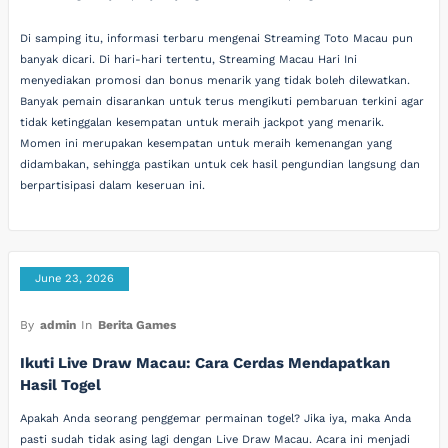
Di samping itu, informasi terbaru mengenai Streaming Toto Macau pun
banyak dicari. Di hari-hari tertentu, Streaming Macau Hari Ini
menyediakan promosi dan bonus menarik yang tidak boleh dilewatkan.
Banyak pemain disarankan untuk terus mengikuti pembaruan terkini agar
tidak ketinggalan kesempatan untuk meraih jackpot yang menarik.
Momen ini merupakan kesempatan untuk meraih kemenangan yang
didambakan, sehingga pastikan untuk cek hasil pengundian langsung dan
berpartisipasi dalam keseruan ini.
June 23, 2026
By
admin
In
Berita Games
Ikuti Live Draw Macau: Cara Cerdas Mendapatkan
Hasil Togel
Apakah Anda seorang penggemar permainan togel? Jika iya, maka Anda
pasti sudah tidak asing lagi dengan Live Draw Macau. Acara ini menjadi