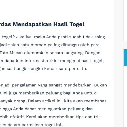
erdas Mendapatkan Hasil Togel
ogel? Jika iya, maka Anda pasti sudah tidak asing
jadi salah satu momen paling ditunggu oleh para
an Toto Macau diumumkan secara langsung. Dengan
endapatkan informasi terkini mengenai hasil togel,
an saat angka-angka keluar satu per satu.
menjadi pengalaman yang sangat mendebarkan. Bukan
 ini juga memberikan peluang bagi Anda untuk
anyak orang. Dalam artikel ini, kita akan membahas
ehingga Anda dapat meningkatkan peluang dan
ebih efektif. Kami akan memberikan tips dan trik
es dalam permainan togel ini.