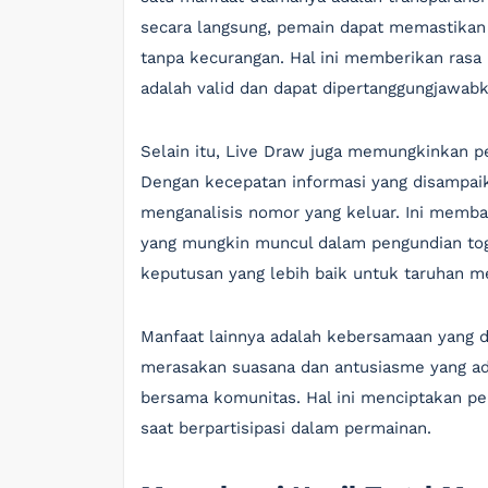
secara langsung, pemain dapat memastikan
tanpa kecurangan. Hal ini memberikan rasa
adalah valid dan dapat dipertanggungjawabk
Selain itu, Live Draw juga memungkinkan p
Dengan kecepatan informasi yang disampaik
menganalisis nomor yang keluar. Ini memb
yang mungkin muncul dalam pengundian tog
keputusan yang lebih baik untuk taruhan m
Manfaat lainnya adalah kebersamaan yang 
merasakan suasana dan antusiasme yang ada
bersama komunitas. Hal ini menciptakan 
saat berpartisipasi dalam permainan.