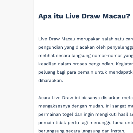
Apa itu Live Draw Macau?
Live Draw Macau merupakan salah satu cara
pengundian yang diadakan oleh penyelenggar
melihat secara langsung nomor-nomor yang 
keadilan dalam proses pengundian. Kegiatan
peluang bagi para pemain untuk mendapatka
diharapkan.
Acara Live Draw ini biasanya disiarkan mela
mengaksesnya dengan mudah. Ini sangat m
permainan togel dan ingin mengikuti hasil
pemain tidak perlu lagi menunggu lama u
berlangsung secara langsung dan instan.