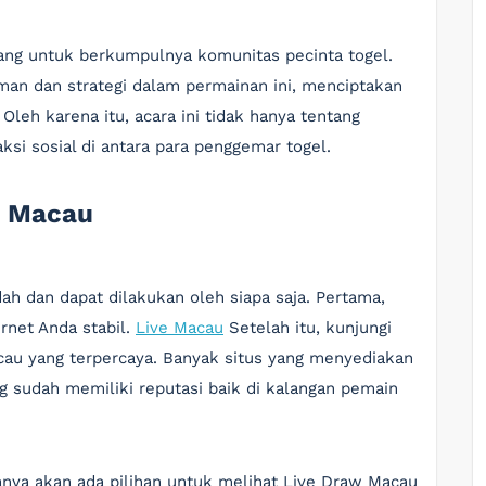
jang untuk berkumpulnya komunitas pecinta togel.
man dan strategi dalam permainan ini, menciptakan
eh karena itu, acara ini tidak hanya tentang
aksi sosial di antara para penggemar togel.
w Macau
 dan dapat dilakukan oleh siapa saja. Pertama,
rnet Anda stabil.
Live Macau
Setelah itu, kunjungi
cau yang terpercaya. Banyak situs yang menyediakan
ng sudah memiliki reputasi baik di kalangan pemain
sanya akan ada pilihan untuk melihat Live Draw Macau