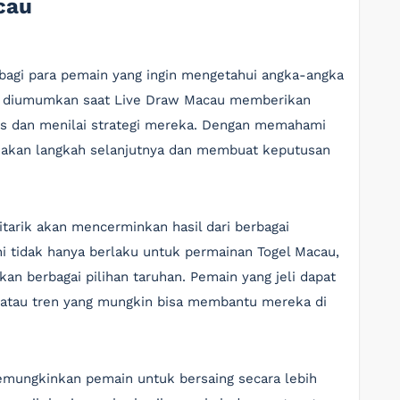
cau
 bagi para pemain yang ingin mengetahui angka-angka
ang diumumkan saat Live Draw Macau memberikan
s dan menilai strategi mereka. Dengan memahami
anakan langkah selanjutnya dan membuat keputusan
itarik akan mencerminkan hasil dari berbagai
ini tidak hanya berlaku untuk permainan Togel Macau,
an berbagai pilihan taruhan. Pemain yang jeli dapat
a atau tren yang mungkin bisa membantu mereka di
emungkinkan pemain untuk bersaing secara lebih