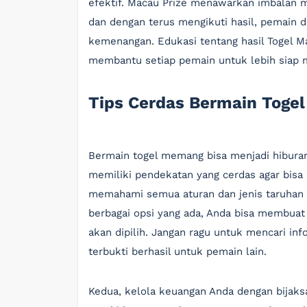
efektif. Macau Prize menawarkan imbalan m
dan dengan terus mengikuti hasil, pemain
kemenangan. Edukasi tentang hasil Togel Ma
membantu setiap pemain untuk lebih siap m
Tips Cerdas Bermain Togel
Bermain togel memang bisa menjadi hibur
memiliki pendekatan yang cerdas agar bisa
memahami semua aturan dan jenis taruhan 
berbagai opsi yang ada, Anda bisa membuat
akan dipilih. Jangan ragu untuk mencari in
terbukti berhasil untuk pemain lain.
Kedua, kelola keuangan Anda dengan bijaks