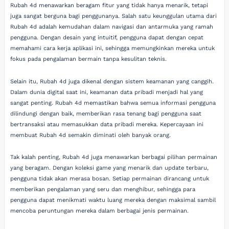
Rubah 4d menawarkan beragam fitur yang tidak hanya menarik, tetapi
juga sangat berguna bagi penggunanya. Salah satu keunggulan utama dari
Rubah 4d adalah kemudahan dalam navigasi dan antarmuka yang ramah
pengguna. Dengan desain yang intuitif, pengguna dapat dengan cepat
memahami cara kerja aplikasi ini, sehingga memungkinkan mereka untuk
fokus pada pengalaman bermain tanpa kesulitan teknis.
Selain itu, Rubah 4d juga dikenal dengan sistem keamanan yang canggih.
Dalam dunia digital saat ini, keamanan data pribadi menjadi hal yang
sangat penting. Rubah 4d memastikan bahwa semua informasi pengguna
dilindungi dengan baik, memberikan rasa tenang bagi pengguna saat
bertransaksi atau memasukkan data pribadi mereka. Kepercayaan ini
membuat Rubah 4d semakin diminati oleh banyak orang.
Tak kalah penting, Rubah 4d juga menawarkan berbagai pilihan permainan
yang beragam. Dengan koleksi game yang menarik dan update terbaru,
pengguna tidak akan merasa bosan. Setiap permainan dirancang untuk
memberikan pengalaman yang seru dan menghibur, sehingga para
pengguna dapat menikmati waktu luang mereka dengan maksimal sambil
mencoba peruntungan mereka dalam berbagai jenis permainan.