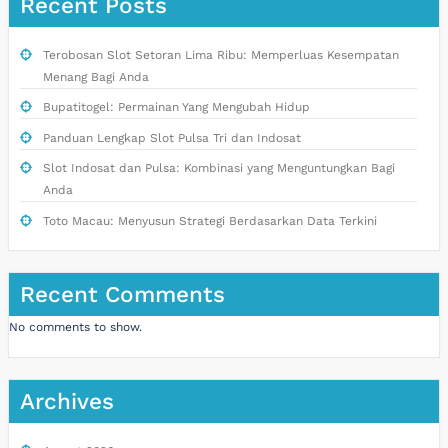
Recent Posts
Terobosan Slot Setoran Lima Ribu: Memperluas Kesempatan
Menang Bagi Anda
Bupatitogel: Permainan Yang Mengubah Hidup
Panduan Lengkap Slot Pulsa Tri dan Indosat
Slot Indosat dan Pulsa: Kombinasi yang Menguntungkan Bagi
Anda
Toto Macau: Menyusun Strategi Berdasarkan Data Terkini
Recent Comments
No comments to show.
Archives