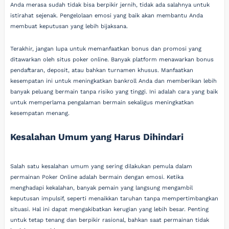
Anda merasa sudah tidak bisa berpikir jernih, tidak ada salahnya untuk
istirahat sejenak. Pengelolaan emosi yang baik akan membantu Anda
membuat keputusan yang lebih bijaksana.
Terakhir, jangan lupa untuk memanfaatkan bonus dan promosi yang
ditawarkan oleh situs poker online. Banyak platform menawarkan bonus
pendaftaran, deposit, atau bahkan turnamen khusus. Manfaatkan
kesempatan ini untuk meningkatkan bankroll Anda dan memberikan lebih
banyak peluang bermain tanpa risiko yang tinggi. Ini adalah cara yang baik
untuk memperlama pengalaman bermain sekaligus meningkatkan
kesempatan menang.
Kesalahan Umum yang Harus Dihindari
Salah satu kesalahan umum yang sering dilakukan pemula dalam
permainan Poker Online adalah bermain dengan emosi. Ketika
menghadapi kekalahan, banyak pemain yang langsung mengambil
keputusan impulsif, seperti menaikkan taruhan tanpa mempertimbangkan
situasi. Hal ini dapat mengakibatkan kerugian yang lebih besar. Penting
untuk tetap tenang dan berpikir rasional, bahkan saat permainan tidak