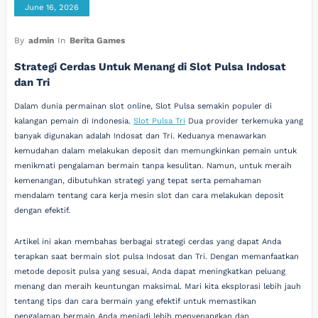
June 16, 2026
By
admin
In
Berita Games
Strategi Cerdas Untuk Menang di Slot Pulsa Indosat
dan Tri
Dalam dunia permainan slot online, Slot Pulsa semakin populer di
kalangan pemain di Indonesia.
Slot Pulsa Tri
Dua provider terkemuka yang
banyak digunakan adalah Indosat dan Tri. Keduanya menawarkan
kemudahan dalam melakukan deposit dan memungkinkan pemain untuk
menikmati pengalaman bermain tanpa kesulitan. Namun, untuk meraih
kemenangan, dibutuhkan strategi yang tepat serta pemahaman
mendalam tentang cara kerja mesin slot dan cara melakukan deposit
dengan efektif.
Artikel ini akan membahas berbagai strategi cerdas yang dapat Anda
terapkan saat bermain slot pulsa Indosat dan Tri. Dengan memanfaatkan
metode deposit pulsa yang sesuai, Anda dapat meningkatkan peluang
menang dan meraih keuntungan maksimal. Mari kita eksplorasi lebih jauh
tentang tips dan cara bermain yang efektif untuk memastikan
pengalaman bermain Anda menjadi lebih menyenangkan dan