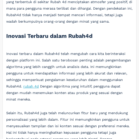
yang terbentuk di sekitar Rubah 4d menciptakan atmosfer yang positif, di
mana para pengguna merasa terlibat dan dihargai. Dengan pendekatan ini,
Rubah4d tidak hanya menjadi tempat mencari informasi, tetapi juga
wadah berkumpulnya orang-orang dengan minat yang sama.
Inovasi Terbaru dalam Rubah4d
Inovasi terbaru dalam Rubah4d telah mengubah cara kita berinteraksi
dengan platform ini. Salah satu terobosan penting adalah pengembangan
algoritma yang lebih canggih untuk analisis data. Ini memungkinkan
pengguna untuk mendapatkan informasi yang lebih akurat dan relevan,
sehingga memperkuat pengalaman keseluruhan dalam menggunakan
Rubah4d.
rubah 4d
Dengan algoritma yang intuitif, pengguna dapat
dengan mudah menemukan konten atau produk yang sesuai dengan
minat mereka.
Selain itu, Rubah4d juga telah meluncurkan fitur baru yang mendukung
personalisasi yang lebih dalam. Fitur ini memungkinkan pengguna untuk
menyesuaikan tampilan dan isi konten sesuai dengan preferensi mereka.
Hal ini tidak hanya meningkatkan kepuasan pengguna tetapi juga