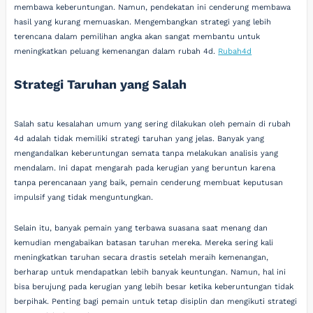
membawa keberuntungan. Namun, pendekatan ini cenderung membawa
hasil yang kurang memuaskan. Mengembangkan strategi yang lebih
terencana dalam pemilihan angka akan sangat membantu untuk
meningkatkan peluang kemenangan dalam rubah 4d.
Rubah4d
Strategi Taruhan yang Salah
Salah satu kesalahan umum yang sering dilakukan oleh pemain di rubah
4d adalah tidak memiliki strategi taruhan yang jelas. Banyak yang
mengandalkan keberuntungan semata tanpa melakukan analisis yang
mendalam. Ini dapat mengarah pada kerugian yang beruntun karena
tanpa perencanaan yang baik, pemain cenderung membuat keputusan
impulsif yang tidak menguntungkan.
Selain itu, banyak pemain yang terbawa suasana saat menang dan
kemudian mengabaikan batasan taruhan mereka. Mereka sering kali
meningkatkan taruhan secara drastis setelah meraih kemenangan,
berharap untuk mendapatkan lebih banyak keuntungan. Namun, hal ini
bisa berujung pada kerugian yang lebih besar ketika keberuntungan tidak
berpihak. Penting bagi pemain untuk tetap disiplin dan mengikuti strategi