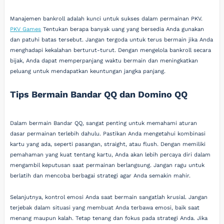
Manajemen bankroll adalah kunci untuk sukses dalam permainan PKV.
PKV Games
Tentukan berapa banyak uang yang bersedia Anda gunakan
dan patuhi batas tersebut. Jangan tergoda untuk terus bermain jika Anda
menghadapi kekalahan berturut-turut. Dengan mengelola bankroll secara
bijak, Anda dapat memperpanjang waktu bermain dan meningkatkan
peluang untuk mendapatkan keuntungan jangka panjang.
Tips Bermain Bandar QQ dan Domino QQ
Dalam bermain Bandar QQ, sangat penting untuk memahami aturan
dasar permainan terlebih dahulu. Pastikan Anda mengetahui kombinasi
kartu yang ada, seperti pasangan, straight, atau flush. Dengan memiliki
pemahaman yang kuat tentang kartu, Anda akan lebih percaya diri dalam
mengambil keputusan saat permainan berlangsung. Jangan ragu untuk
berlatih dan mencoba berbagai strategi agar Anda semakin mahir.
Selanjutnya, kontrol emosi Anda saat bermain sangatlah krusial. Jangan
terjebak dalam situasi yang membuat Anda terbawa emosi, baik saat
menang maupun kalah. Tetap tenang dan fokus pada strategi Anda. Jika