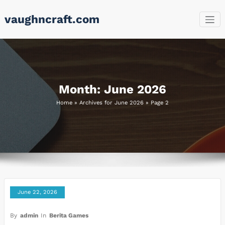
Skip
vaughncraft.com
to
content
Month:
June 2026
Home
»
Archives for June 2026
»
Page 2
June 22, 2026
By
admin
In
Berita Games