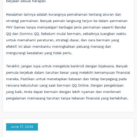
berjalan sesuai harapan.
Kesalahan lainnya adalah kurangnya pemahaman tentang aturan dan
strategi permainan. Banyak pemain langsung terjun ke dalam permainan
PKV Games tanpa mempelajari berbagai jenis permainan seperti Bandar
QQ dan Domino QQ. Sebelum mulai bermain, sebaiknya luangkan waktu
untuk memahami peraturan, strategi dasar, dan cara bermain yang
efektif. Ini akan membantu meningkatkan peluang menang dan
mengurangi kesalahan yang tidak perlu.
Terakhir, jangan lupa untuk mengelola bankroll dengan bijaksana. Banyak
pemula terjebak dalam taruhan besar yang melebihi kemampuan finansial
mereka. Pastikan untuk menetapkan batasan dan tetap berpegang pada
rencana kebutuhan uang saat bermain QQ Online. Dengan pengelolaan
yang baik, Anda dapat bermain dengan lebih nyaman dan menikmati
pengalaman memasang taruhan tanpa tekanan finansial yang berlebihan.
June 17, 2026