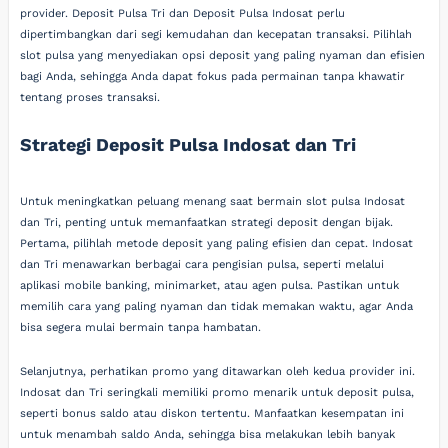
provider. Deposit Pulsa Tri dan Deposit Pulsa Indosat perlu
dipertimbangkan dari segi kemudahan dan kecepatan transaksi. Pilihlah
slot pulsa yang menyediakan opsi deposit yang paling nyaman dan efisien
bagi Anda, sehingga Anda dapat fokus pada permainan tanpa khawatir
tentang proses transaksi.
Strategi Deposit Pulsa Indosat dan Tri
Untuk meningkatkan peluang menang saat bermain slot pulsa Indosat
dan Tri, penting untuk memanfaatkan strategi deposit dengan bijak.
Pertama, pilihlah metode deposit yang paling efisien dan cepat. Indosat
dan Tri menawarkan berbagai cara pengisian pulsa, seperti melalui
aplikasi mobile banking, minimarket, atau agen pulsa. Pastikan untuk
memilih cara yang paling nyaman dan tidak memakan waktu, agar Anda
bisa segera mulai bermain tanpa hambatan.
Selanjutnya, perhatikan promo yang ditawarkan oleh kedua provider ini.
Indosat dan Tri seringkali memiliki promo menarik untuk deposit pulsa,
seperti bonus saldo atau diskon tertentu. Manfaatkan kesempatan ini
untuk menambah saldo Anda, sehingga bisa melakukan lebih banyak