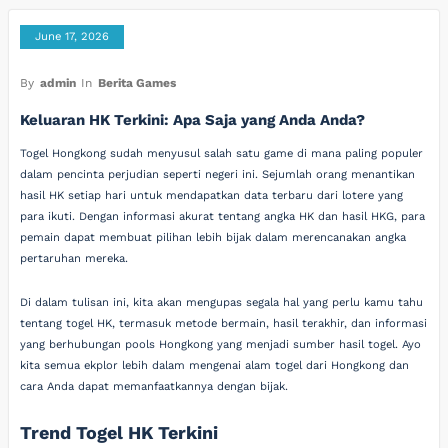
June 17, 2026
By
admin
In
Berita Games
Keluaran HK Terkini: Apa Saja yang Anda Anda?
Togel Hongkong sudah menyusul salah satu game di mana paling populer
dalam pencinta perjudian seperti negeri ini. Sejumlah orang menantikan
hasil HK setiap hari untuk mendapatkan data terbaru dari lotere yang
para ikuti. Dengan informasi akurat tentang angka HK dan hasil HKG, para
pemain dapat membuat pilihan lebih bijak dalam merencanakan angka
pertaruhan mereka.
Di dalam tulisan ini, kita akan mengupas segala hal yang perlu kamu tahu
tentang togel HK, termasuk metode bermain, hasil terakhir, dan informasi
yang berhubungan pools Hongkong yang menjadi sumber hasil togel. Ayo
kita semua ekplor lebih dalam mengenai alam togel dari Hongkong dan
cara Anda dapat memanfaatkannya dengan bijak.
Trend Togel HK Terkini