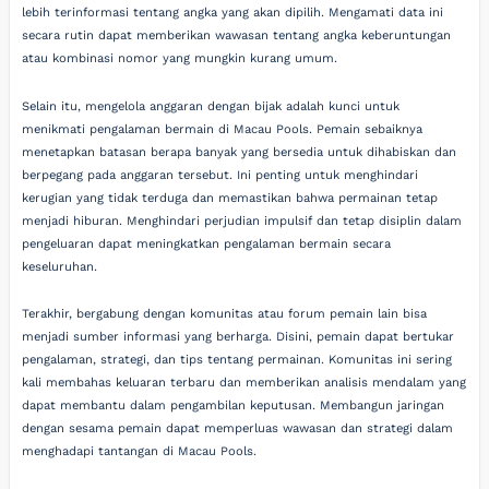
lebih terinformasi tentang angka yang akan dipilih. Mengamati data ini
secara rutin dapat memberikan wawasan tentang angka keberuntungan
atau kombinasi nomor yang mungkin kurang umum.
Selain itu, mengelola anggaran dengan bijak adalah kunci untuk
menikmati pengalaman bermain di Macau Pools. Pemain sebaiknya
menetapkan batasan berapa banyak yang bersedia untuk dihabiskan dan
berpegang pada anggaran tersebut. Ini penting untuk menghindari
kerugian yang tidak terduga dan memastikan bahwa permainan tetap
menjadi hiburan. Menghindari perjudian impulsif dan tetap disiplin dalam
pengeluaran dapat meningkatkan pengalaman bermain secara
keseluruhan.
Terakhir, bergabung dengan komunitas atau forum pemain lain bisa
menjadi sumber informasi yang berharga. Disini, pemain dapat bertukar
pengalaman, strategi, dan tips tentang permainan. Komunitas ini sering
kali membahas keluaran terbaru dan memberikan analisis mendalam yang
dapat membantu dalam pengambilan keputusan. Membangun jaringan
dengan sesama pemain dapat memperluas wawasan dan strategi dalam
menghadapi tantangan di Macau Pools.