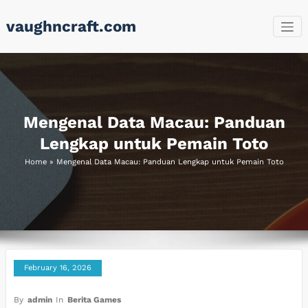
Skip
vaughncraft.com
to
content
Mengenal Data Macau: Panduan
Lengkap untuk Pemain Toto
Home
»
Mengenal Data Macau: Panduan Lengkap untuk Pemain Toto
February 16, 2026
By
admin
In
Berita Games