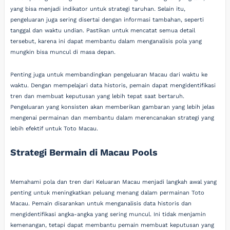
yang bisa menjadi indikator untuk strategi taruhan. Selain itu,
pengeluaran juga sering disertai dengan informasi tambahan, seperti
tanggal dan waktu undian. Pastikan untuk mencatat semua detail
tersebut, karena ini dapat membantu dalam menganalisis pola yang
mungkin bisa muncul di masa depan.
Penting juga untuk membandingkan pengeluaran Macau dari waktu ke
waktu. Dengan mempelajari data historis, pemain dapat mengidentifikasi
tren dan membuat keputusan yang lebih tepat saat bertaruh.
Pengeluaran yang konsisten akan memberikan gambaran yang lebih jelas
mengenai permainan dan membantu dalam merencanakan strategi yang
lebih efektif untuk Toto Macau.
Strategi Bermain di Macau Pools
Memahami pola dan tren dari Keluaran Macau menjadi langkah awal yang
penting untuk meningkatkan peluang menang dalam permainan Toto
Macau. Pemain disarankan untuk menganalisis data historis dan
mengidentifikasi angka-angka yang sering muncul. Ini tidak menjamin
kemenangan, tetapi dapat membantu pemain membuat keputusan yang