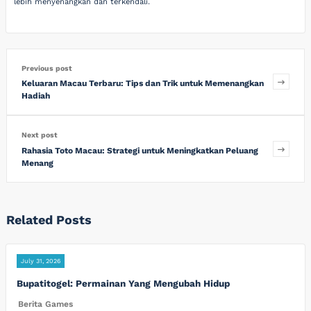
lebih menyenangkan dan terkendali.
Previous post
Keluaran Macau Terbaru: Tips dan Trik untuk Memenangkan
Hadiah
Next post
Rahasia Toto Macau: Strategi untuk Meningkatkan Peluang
Menang
Related Posts
July 31, 2026
Bupatitogel: Permainan Yang Mengubah Hidup
Berita Games