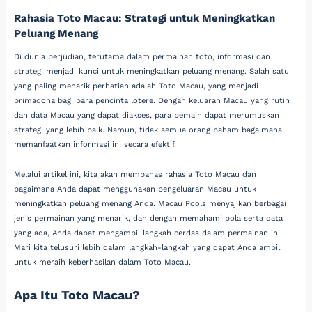
Rahasia Toto Macau: Strategi untuk Meningkatkan
Peluang Menang
Di dunia perjudian, terutama dalam permainan toto, informasi dan
strategi menjadi kunci untuk meningkatkan peluang menang. Salah satu
yang paling menarik perhatian adalah Toto Macau, yang menjadi
primadona bagi para pencinta lotere. Dengan keluaran Macau yang rutin
dan data Macau yang dapat diakses, para pemain dapat merumuskan
strategi yang lebih baik. Namun, tidak semua orang paham bagaimana
memanfaatkan informasi ini secara efektif.
Melalui artikel ini, kita akan membahas rahasia Toto Macau dan
bagaimana Anda dapat menggunakan pengeluaran Macau untuk
meningkatkan peluang menang Anda. Macau Pools menyajikan berbagai
jenis permainan yang menarik, dan dengan memahami pola serta data
yang ada, Anda dapat mengambil langkah cerdas dalam permainan ini.
Mari kita telusuri lebih dalam langkah-langkah yang dapat Anda ambil
untuk meraih keberhasilan dalam Toto Macau.
Apa Itu Toto Macau?