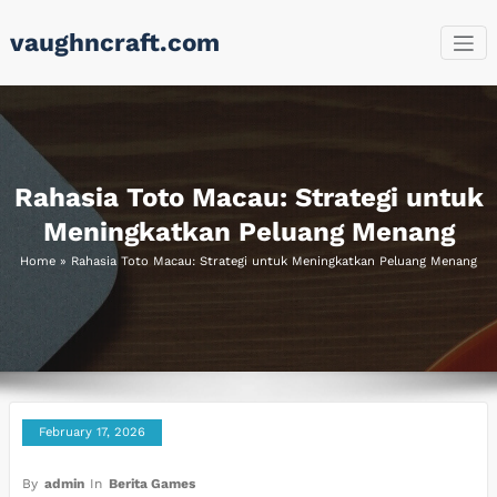
Skip
vaughncraft.com
to
content
Rahasia Toto Macau: Strategi untuk
Meningkatkan Peluang Menang
Home
»
Rahasia Toto Macau: Strategi untuk Meningkatkan Peluang Menang
February 17, 2026
By
admin
In
Berita Games