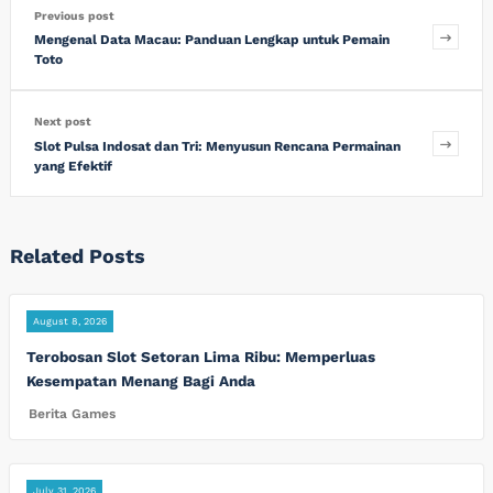
Previous post
Mengenal Data Macau: Panduan Lengkap untuk Pemain
Toto
Next post
Slot Pulsa Indosat dan Tri: Menyusun Rencana Permainan
yang Efektif
Related Posts
August 8, 2026
Terobosan Slot Setoran Lima Ribu: Memperluas
Kesempatan Menang Bagi Anda
Berita Games
July 31, 2026