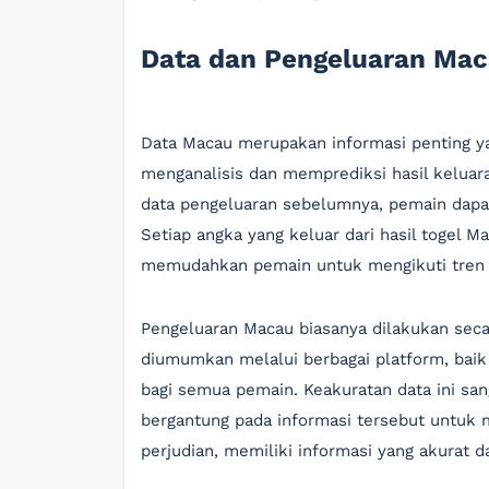
Data dan Pengeluaran Ma
Data Macau merupakan informasi penting ya
menganalisis dan memprediksi hasil kelua
data pengeluaran sebelumnya, pemain dap
Setiap angka yang keluar dari hasil togel Ma
memudahkan pemain untuk mengikuti tren d
Pengeluaran Macau biasanya dilakukan secar
diumumkan melalui berbagai platform, bai
bagi semua pemain. Keakuratan data ini sa
bergantung pada informasi tersebut untuk 
perjudian, memiliki informasi yang akurat d