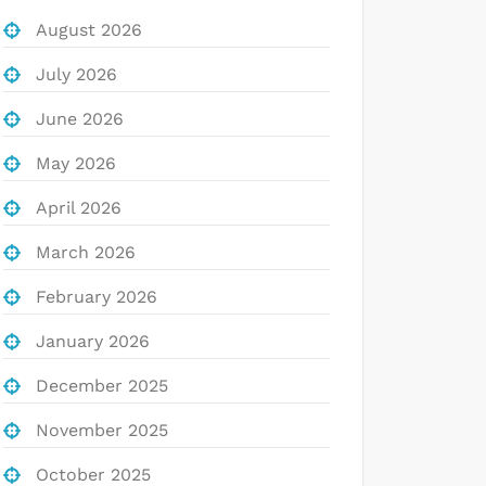
August 2026
July 2026
June 2026
May 2026
April 2026
March 2026
February 2026
January 2026
December 2025
November 2025
October 2025