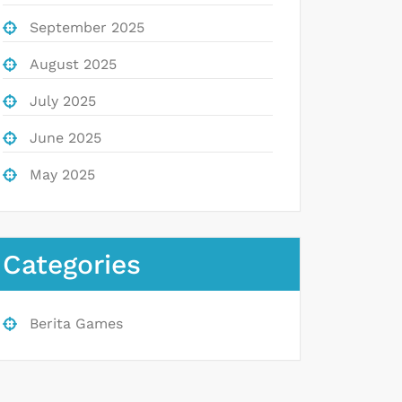
September 2025
August 2025
July 2025
June 2025
May 2025
Categories
Berita Games