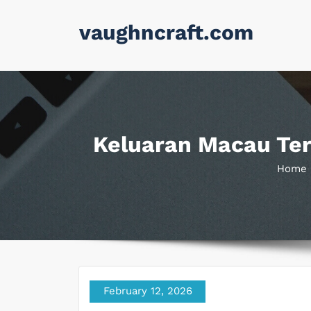
Skip
vaughncraft.com
to
content
Keluaran Macau Ter
Home
February 12, 2026