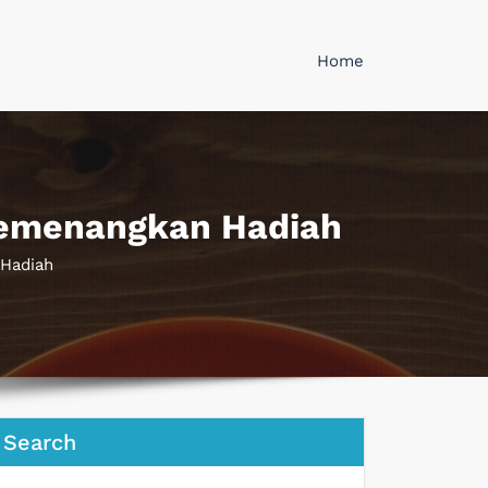
Home
 Memenangkan Hadiah
 Hadiah
Search