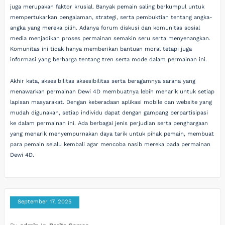
juga merupakan faktor krusial. Banyak pemain saling berkumpul untuk
mempertukarkan pengalaman, strategi, serta pembuktian tentang angka-
angka yang mereka pilih. Adanya forum diskusi dan komunitas sosial
media menjadikan proses permainan semakin seru serta menyenangkan.
Komunitas ini tidak hanya memberikan bantuan moral tetapi juga
informasi yang berharga tentang tren serta mode dalam permainan ini.
Akhir kata, aksesibilitas aksesibilitas serta beragamnya sarana yang
menawarkan permainan Dewi 4D membuatnya lebih menarik untuk setiap
lapisan masyarakat. Dengan keberadaan aplikasi mobile dan website yang
mudah digunakan, setiap individu dapat dengan gampang berpartisipasi
ke dalam permainan ini. Ada berbagai jenis perjudian serta penghargaan
yang menarik menyempurnakan daya tarik untuk pihak pemain, membuat
para pemain selalu kembali agar mencoba nasib mereka pada permainan
Dewi 4D.
September 17, 2025