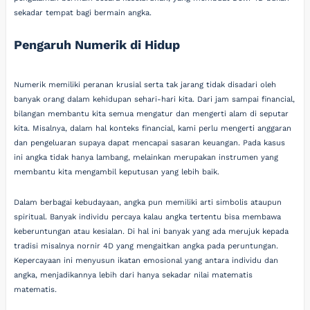
sekadar tempat bagi bermain angka.
Pengaruh Numerik di Hidup
Numerik memiliki peranan krusial serta tak jarang tidak disadari oleh
banyak orang dalam kehidupan sehari-hari kita. Dari jam sampai financial,
bilangan membantu kita semua mengatur dan mengerti alam di seputar
kita. Misalnya, dalam hal konteks financial, kami perlu mengerti anggaran
dan pengeluaran supaya dapat mencapai sasaran keuangan. Pada kasus
ini angka tidak hanya lambang, melainkan merupakan instrumen yang
membantu kita mengambil keputusan yang lebih baik.
Dalam berbagai kebudayaan, angka pun memiliki arti simbolis ataupun
spiritual. Banyak individu percaya kalau angka tertentu bisa membawa
keberuntungan atau kesialan. Di hal ini banyak yang ada merujuk kepada
tradisi misalnya nornir 4D yang mengaitkan angka pada peruntungan.
Kepercayaan ini menyusun ikatan emosional yang antara individu dan
angka, menjadikannya lebih dari hanya sekadar nilai matematis
matematis.