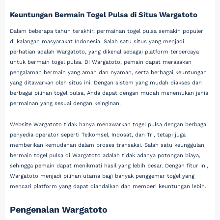
Keuntungan Bermain Togel Pulsa di Situs Wargatoto
Dalam beberapa tahun terakhir, permainan togel pulsa semakin populer
di kalangan masyarakat Indonesia. Salah satu situs yang menjadi
perhatian adalah Wargatoto, yang dikenal sebagai platform terpercaya
untuk bermain togel pulsa. Di Wargatoto, pemain dapat merasakan
pengalaman bermain yang aman dan nyaman, serta berbagai keuntungan
yang ditawarkan oleh situs ini. Dengan sistem yang mudah diakses dan
berbagai pilihan togel pulsa, Anda dapat dengan mudah menemukan jenis
permainan yang sesuai dengan keinginan.
Website Wargatoto tidak hanya menawarkan togel pulsa dengan berbagai
penyedia operator seperti Telkomsel, Indosat, dan Tri, tetapi juga
memberikan kemudahan dalam proses transaksi. Salah satu keunggulan
bermain togel pulsa di Wargatoto adalah tidak adanya potongan biaya,
sehingga pemain dapat menikmati hasil yang lebih besar. Dengan fitur ini,
Wargatoto menjadi pilihan utama bagi banyak penggemar togel yang
mencari platform yang dapat diandalkan dan memberi keuntungan lebih.
Pengenalan Wargatoto