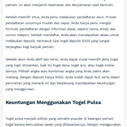
pemain. Ini akan menjamin keamanan dan kenyamanan saat bermain.
Setelah memilih situs, Anda perlu melakukan pendaftaran akun. Proses
pendaftaran umumnya mudah dan cepat. Anda hanya perlu mengisi
formulir pendaftaran dengan informasi dasar, seperti nama, email, dan
nomor telepon. Setelah mendaftar, Anda akan mendapatkan akses untuk
melakukan deposit, termasuk opsi togel deposit 5000 yang sangat
terjangkau bagi banyak pemain.
Setelah akun Anda aktif dan terisi, Anda dapat mulai memilih jenis togel
yang ingin dimainkan, baik itu togel dana, togel qris, atau togel online
lainnya. Pilihlah angka atau kombinasi angka yang Anda yakini akan
menang. Dengan deposit hanya 5000, Anda sudah dapat ikut serta dalam
permainan yang menarik ini dan berpeluang mendapatkan keuntungan
yang menggiurkan.
Keuntungan Menggunakan Togel Pulsa
Togel pulsa menjadi pilihan yang semakin populer di kalangan pemain
togel karena kemudahan akses yang ditawarkannya. Dengan menggunakan