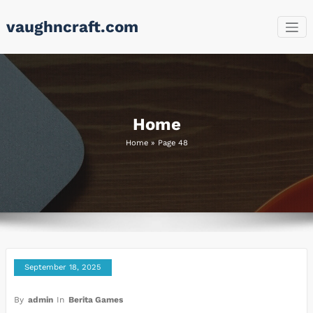
Skip
vaughncraft.com
to
content
Home
Home
»
Page 48
September 18, 2025
By
admin
In
Berita Games