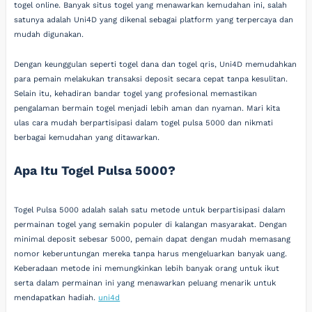
togel online. Banyak situs togel yang menawarkan kemudahan ini, salah
satunya adalah Uni4D yang dikenal sebagai platform yang terpercaya dan
mudah digunakan.
Dengan keunggulan seperti togel dana dan togel qris, Uni4D memudahkan
para pemain melakukan transaksi deposit secara cepat tanpa kesulitan.
Selain itu, kehadiran bandar togel yang profesional memastikan
pengalaman bermain togel menjadi lebih aman dan nyaman. Mari kita
ulas cara mudah berpartisipasi dalam togel pulsa 5000 dan nikmati
berbagai kemudahan yang ditawarkan.
Apa Itu Togel Pulsa 5000?
Togel Pulsa 5000 adalah salah satu metode untuk berpartisipasi dalam
permainan togel yang semakin populer di kalangan masyarakat. Dengan
minimal deposit sebesar 5000, pemain dapat dengan mudah memasang
nomor keberuntungan mereka tanpa harus mengeluarkan banyak uang.
Keberadaan metode ini memungkinkan lebih banyak orang untuk ikut
serta dalam permainan ini yang menawarkan peluang menarik untuk
mendapatkan hadiah.
uni4d