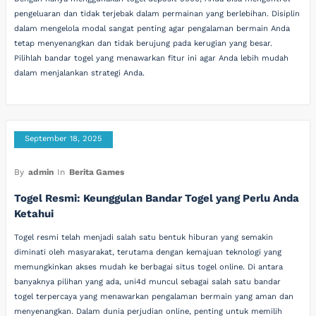
pengeluaran dan tidak terjebak dalam permainan yang berlebihan. Disiplin
dalam mengelola modal sangat penting agar pengalaman bermain Anda
tetap menyenangkan dan tidak berujung pada kerugian yang besar.
Pilihlah bandar togel yang menawarkan fitur ini agar Anda lebih mudah
dalam menjalankan strategi Anda.
September 18, 2025
By
admin
In
Berita Games
Togel Resmi: Keunggulan Bandar Togel yang Perlu Anda
Ketahui
Togel resmi telah menjadi salah satu bentuk hiburan yang semakin
diminati oleh masyarakat, terutama dengan kemajuan teknologi yang
memungkinkan akses mudah ke berbagai situs togel online. Di antara
banyaknya pilihan yang ada, uni4d muncul sebagai salah satu bandar
togel terpercaya yang menawarkan pengalaman bermain yang aman dan
menyenangkan. Dalam dunia perjudian online, penting untuk memilih