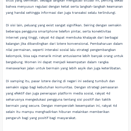
situs yang demikian. Sebagai langkah mengatasi situasi ini, penting sekali
bahwa menyusun regulasi dengan ketat serta langkah-langkah keamanan
yang handal sehingga informasi dan juga transaksi selalu terlindungi.
Di sisi lain, peluang yang exist sangat signifikan. Seiring dengan semakin
beberapa pengguna smartphone telefon pintar, serta konektivitas
internet yang tinggi, rakyat 4d dapat membuka khalayak dari berbagai
kalangan jika dibandingkan dari lotere konvensional. Pembaharuan dalam
nilai permainan, seperti interaksi sosial lalu strategi pengembangkan
kelompok, bisa saja menarik minat antusiasme lebih banyak orang untuk
bergabung. Momen ini dapat menjadi kesempatan dalam rangka
menawarkan jalan untuk bermain yang lebih asyik dan juga keterlibatan.
Di samping itu, pasar lotere daring di negeri ini sedang tumbuh dan
semakin sigap bagi kebutuhan komunitas. Dengan strategi pemasaran
yang efektif dan juga penerapan platform media sosial, rakyat 4d
seharusnya mengedukasi pengguna tentang sisi positif dan taktik
bermain yang secure. Dengan memperoleh kesempatan ini, rakyat 4d
selain itu mampu menghadirkan hiburan melainkan memberikan
pengaruh bagi yang positif bagi masyarakat.