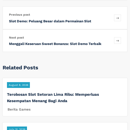
Previous post
Slot Demo: Peluang Besar dalam Permainan Slot
Next post
Menggali Keseruan Sweet Bonanza: Slot Demo Terbaik
Related Posts
August 8, 2026
Terobosan Slot Setoran Lima Ribu: Memperluas
Kesempatan Menang Bagi Anda
Berita Games
July 31, 2026