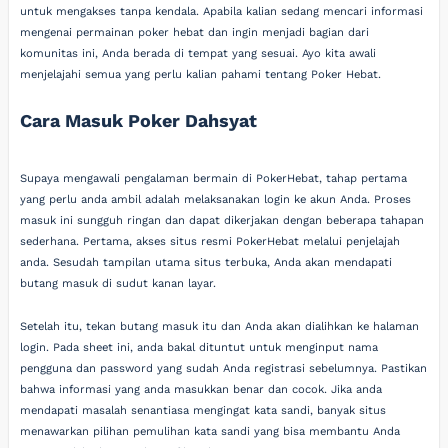
untuk mengakses tanpa kendala. Apabila kalian sedang mencari informasi
mengenai permainan poker hebat dan ingin menjadi bagian dari
komunitas ini, Anda berada di tempat yang sesuai. Ayo kita awali
menjelajahi semua yang perlu kalian pahami tentang Poker Hebat.
Cara Masuk Poker Dahsyat
Supaya mengawali pengalaman bermain di PokerHebat, tahap pertama
yang perlu anda ambil adalah melaksanakan login ke akun Anda. Proses
masuk ini sungguh ringan dan dapat dikerjakan dengan beberapa tahapan
sederhana. Pertama, akses situs resmi PokerHebat melalui penjelajah
anda. Sesudah tampilan utama situs terbuka, Anda akan mendapati
butang masuk di sudut kanan layar.
Setelah itu, tekan butang masuk itu dan Anda akan dialihkan ke halaman
login. Pada sheet ini, anda bakal dituntut untuk menginput nama
pengguna dan password yang sudah Anda registrasi sebelumnya. Pastikan
bahwa informasi yang anda masukkan benar dan cocok. Jika anda
mendapati masalah senantiasa mengingat kata sandi, banyak situs
menawarkan pilihan pemulihan kata sandi yang bisa membantu Anda