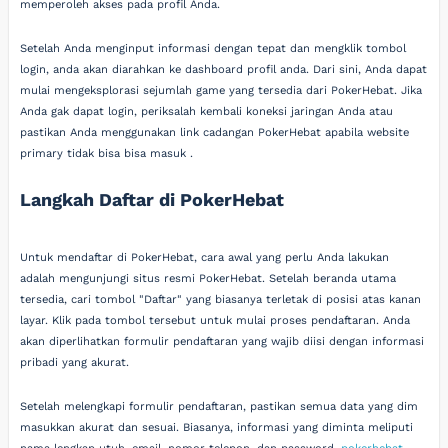
memperoleh akses pada profil Anda.
Setelah Anda menginput informasi dengan tepat dan mengklik tombol
login, anda akan diarahkan ke dashboard profil anda. Dari sini, Anda dapat
mulai mengeksplorasi sejumlah game yang tersedia dari PokerHebat. Jika
Anda gak dapat login, periksalah kembali koneksi jaringan Anda atau
pastikan Anda menggunakan link cadangan PokerHebat apabila website
primary tidak bisa bisa masuk .
Langkah Daftar di PokerHebat
Untuk mendaftar di PokerHebat, cara awal yang perlu Anda lakukan
adalah mengunjungi situs resmi PokerHebat. Setelah beranda utama
tersedia, cari tombol "Daftar" yang biasanya terletak di posisi atas kanan
layar. Klik pada tombol tersebut untuk mulai proses pendaftaran. Anda
akan diperlihatkan formulir pendaftaran yang wajib diisi dengan informasi
pribadi yang akurat.
Setelah melengkapi formulir pendaftaran, pastikan semua data yang dim
masukkan akurat dan sesuai. Biasanya, informasi yang diminta meliputi