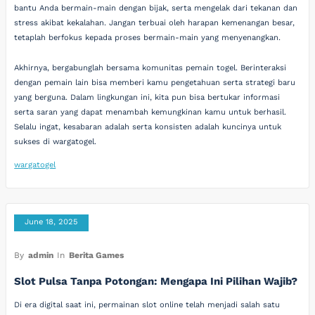
bantu Anda bermain-main dengan bijak, serta mengelak dari tekanan dan
stress akibat kekalahan. Jangan terbuai oleh harapan kemenangan besar,
tetaplah berfokus kepada proses bermain-main yang menyenangkan.
Akhirnya, bergabunglah bersama komunitas pemain togel. Berinteraksi
dengan pemain lain bisa memberi kamu pengetahuan serta strategi baru
yang berguna. Dalam lingkungan ini, kita pun bisa bertukar informasi
serta saran yang dapat menambah kemungkinan kamu untuk berhasil.
Selalu ingat, kesabaran adalah serta konsisten adalah kuncinya untuk
sukses di wargatogel.
wargatogel
June 18, 2025
By
admin
In
Berita Games
Slot Pulsa Tanpa Potongan: Mengapa Ini Pilihan Wajib?
Di era digital saat ini, permainan slot online telah menjadi salah satu