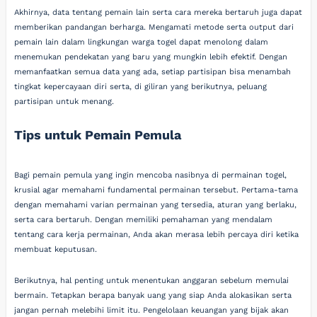
Akhirnya, data tentang pemain lain serta cara mereka bertaruh juga dapat
memberikan pandangan berharga. Mengamati metode serta output dari
pemain lain dalam lingkungan warga togel dapat menolong dalam
menemukan pendekatan yang baru yang mungkin lebih efektif. Dengan
memanfaatkan semua data yang ada, setiap partisipan bisa menambah
tingkat kepercayaan diri serta, di giliran yang berikutnya, peluang
partisipan untuk menang.
Tips untuk Pemain Pemula
Bagi pemain pemula yang ingin mencoba nasibnya di permainan togel,
krusial agar memahami fundamental permainan tersebut. Pertama-tama
dengan memahami varian permainan yang tersedia, aturan yang berlaku,
serta cara bertaruh. Dengan memiliki pemahaman yang mendalam
tentang cara kerja permainan, Anda akan merasa lebih percaya diri ketika
membuat keputusan.
Berikutnya, hal penting untuk menentukan anggaran sebelum memulai
bermain. Tetapkan berapa banyak uang yang siap Anda alokasikan serta
jangan pernah melebihi limit itu. Pengelolaan keuangan yang bijak akan