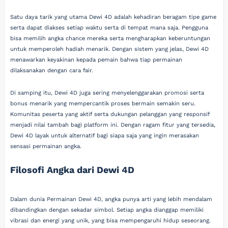
Satu daya tarik yang utama Dewi 4D adalah kehadiran beragam tipe game
serta dapat diakses setiap waktu serta di tempat mana saja. Pengguna
bisa memilih angka chance mereka serta mengharapkan keberuntungan
untuk memperoleh hadiah menarik. Dengan sistem yang jelas, Dewi 4D
menawarkan keyakinan kepada pemain bahwa tiap permainan
dilaksanakan dengan cara fair.
Di samping itu, Dewi 4D juga sering menyelenggarakan promosi serta
bonus menarik yang mempercantik proses bermain semakin seru.
Komunitas peserta yang aktif serta dukungan pelanggan yang responsif
menjadi nilai tambah bagi platform ini. Dengan ragam fitur yang tersedia,
Dewi 4D layak untuk alternatif bagi siapa saja yang ingin merasakan
sensasi permainan angka.
Filosofi Angka dari Dewi 4D
Dalam dunia Permainan Dewi 4D, angka punya arti yang lebih mendalam
dibandingkan dengan sekadar simbol. Setiap angka dianggap memiliki
vibrasi dan energi yang unik, yang bisa mempengaruhi hidup seseorang.