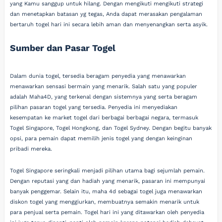
yang Kamu sanggup untuk hilang. Dengan mengikuti mengikuti strategi
dan menetapkan batasan yg tegas, Anda dapat merasakan pengalaman
bertaruh togel hari ini secara lebih aman dan menyenangkan serta asyik.
Sumber dan Pasar Togel
Dalam dunia togel, tersedia beragam penyedia yang menawarkan
menawarkan sensasi bermain yang menarik. Salah satu yang populer
adalah Maha4D, yang terkenal dengan sistemnya yang serta beragam
pilihan pasaran togel yang tersedia. Penyedia ini menyediakan
kesempatan ke market togel dari berbagai berbagai negara, termasuk
Togel Singapore, Togel Hongkong, dan Togel Sydney. Dengan begitu banyak
opsi, para pemain dapat memilih jenis togel yang dengan keinginan
pribadi mereka.
Togel Singapore seringkali menjadi pilihan utama bagi sejumlah pemain.
Dengan reputasi yang dan hadiah yang menarik, pasaran ini mempunyai
banyak penggemar. Selain itu, maha 4d sebagai togel juga menawarkan
diskon togel yang menggiurkan, membuatnya semakin menarik untuk
para penjual serta pemain. Togel hari ini yang ditawarkan oleh penyedia