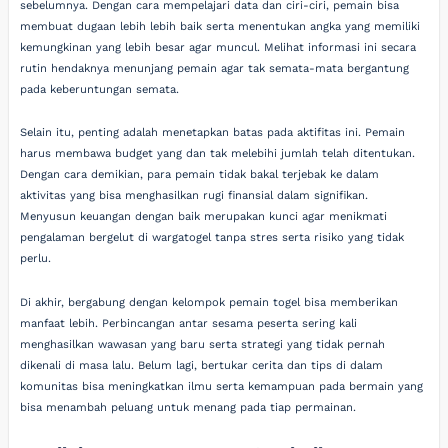
sebelumnya. Dengan cara mempelajari data dan ciri-ciri, pemain bisa
membuat dugaan lebih lebih baik serta menentukan angka yang memiliki
kemungkinan yang lebih besar agar muncul. Melihat informasi ini secara
rutin hendaknya menunjang pemain agar tak semata-mata bergantung
pada keberuntungan semata.
Selain itu, penting adalah menetapkan batas pada aktifitas ini. Pemain
harus membawa budget yang dan tak melebihi jumlah telah ditentukan.
Dengan cara demikian, para pemain tidak bakal terjebak ke dalam
aktivitas yang bisa menghasilkan rugi finansial dalam signifikan.
Menyusun keuangan dengan baik merupakan kunci agar menikmati
pengalaman bergelut di wargatogel tanpa stres serta risiko yang tidak
perlu.
Di akhir, bergabung dengan kelompok pemain togel bisa memberikan
manfaat lebih. Perbincangan antar sesama peserta sering kali
menghasilkan wawasan yang baru serta strategi yang tidak pernah
dikenali di masa lalu. Belum lagi, bertukar cerita dan tips di dalam
komunitas bisa meningkatkan ilmu serta kemampuan pada bermain yang
bisa menambah peluang untuk menang pada tiap permainan.