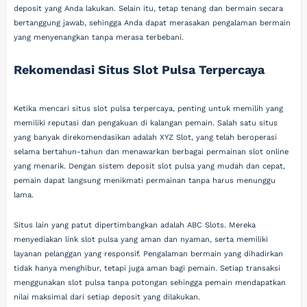
deposit yang Anda lakukan. Selain itu, tetap tenang dan bermain secara
bertanggung jawab, sehingga Anda dapat merasakan pengalaman bermain
yang menyenangkan tanpa merasa terbebani.
Rekomendasi Situs Slot Pulsa Terpercaya
Ketika mencari situs slot pulsa terpercaya, penting untuk memilih yang
memiliki reputasi dan pengakuan di kalangan pemain. Salah satu situs
yang banyak direkomendasikan adalah XYZ Slot, yang telah beroperasi
selama bertahun-tahun dan menawarkan berbagai permainan slot online
yang menarik. Dengan sistem deposit slot pulsa yang mudah dan cepat,
pemain dapat langsung menikmati permainan tanpa harus menunggu
lama.
Situs lain yang patut dipertimbangkan adalah ABC Slots. Mereka
menyediakan link slot pulsa yang aman dan nyaman, serta memiliki
layanan pelanggan yang responsif. Pengalaman bermain yang dihadirkan
tidak hanya menghibur, tetapi juga aman bagi pemain. Setiap transaksi
menggunakan slot pulsa tanpa potongan sehingga pemain mendapatkan
nilai maksimal dari setiap deposit yang dilakukan.