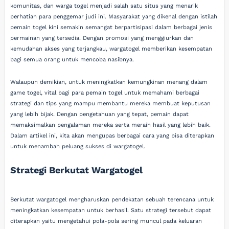
komunitas, dan warga togel menjadi salah satu situs yang menarik
perhatian para penggemar judi ini. Masyarakat yang dikenal dengan istilah
pemain togel kini semakin semangat berpartisipasi dalam berbagai jenis
permainan yang tersedia. Dengan promosi yang menggiurkan dan
kemudahan akses yang terjangkau, wargatogel memberikan kesempatan
bagi semua orang untuk mencoba nasibnya.
Walaupun demikian, untuk meningkatkan kemungkinan menang dalam
game togel, vital bagi para pemain togel untuk memahami berbagai
strategi dan tips yang mampu membantu mereka membuat keputusan
yang lebih bijak. Dengan pengetahuan yang tepat, pemain dapat
memaksimalkan pengalaman mereka serta meraih hasil yang lebih baik.
Dalam artikel ini, kita akan mengupas berbagai cara yang bisa diterapkan
untuk menambah peluang sukses di wargatogel.
Strategi Berkutat Wargatogel
Berkutat wargatogel mengharuskan pendekatan sebuah terencana untuk
meningkatkan kesempatan untuk berhasil. Satu strategi tersebut dapat
diterapkan yaitu mengetahui pola-pola sering muncul pada keluaran