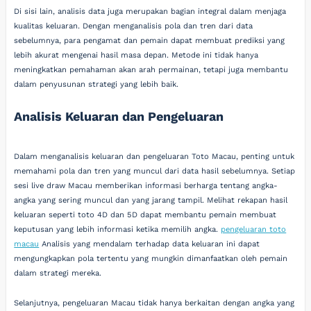
Di sisi lain, analisis data juga merupakan bagian integral dalam menjaga
kualitas keluaran. Dengan menganalisis pola dan tren dari data
sebelumnya, para pengamat dan pemain dapat membuat prediksi yang
lebih akurat mengenai hasil masa depan. Metode ini tidak hanya
meningkatkan pemahaman akan arah permainan, tetapi juga membantu
dalam penyusunan strategi yang lebih baik.
Analisis Keluaran dan Pengeluaran
Dalam menganalisis keluaran dan pengeluaran Toto Macau, penting untuk
memahami pola dan tren yang muncul dari data hasil sebelumnya. Setiap
sesi live draw Macau memberikan informasi berharga tentang angka-
angka yang sering muncul dan yang jarang tampil. Melihat rekapan hasil
keluaran seperti toto 4D dan 5D dapat membantu pemain membuat
keputusan yang lebih informasi ketika memilih angka.
pengeluaran toto
macau
Analisis yang mendalam terhadap data keluaran ini dapat
mengungkapkan pola tertentu yang mungkin dimanfaatkan oleh pemain
dalam strategi mereka.
Selanjutnya, pengeluaran Macau tidak hanya berkaitan dengan angka yang