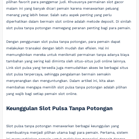
pilihan favorit para penggemar judi. Khususnya permainan slot gacor
malam ini yang banyak dicari pemain karena menawarkan peluang
menang yang lebih besar. Salah satu aspek penting yang perlu
diperhatikan dalam bermain slot online adalah metode deposit. Di sinilah
slot pulsa tanpa potongan memegang peranan penting bagi para pemain.
Dengan penggunaan slot pulsa tanpa potongan, para pemain dapat
melakukan transaksi dengan lebih mudah dan efisien. Hal ini
memungkinkan mereka untuk menikmati permainan tanpa adanya biaya
tambahan yang sering kali diminta oleh situs-situs judi online lainnya.
Link slot pulsa yang tersedia juga memudahkan akses ke berbagai situs
slot pulsa terpercaya, sehingga pengalaman bermain semakin
menyenangkan dan menguntungkan. Dalam artikel ini, kita akan
membahas mengapa memilih slot pulsa tanpa potongan adalah pilihan
yang wajib bagi setiap pemain slot online.
Keunggulan Slot Pulsa Tanpa Potongan
Slot pulsa tanpa potongan menawarkan berbagai keunggulan yang
membuatnya menjadi pilihan utama bagi para pemain. Pertama, sistem