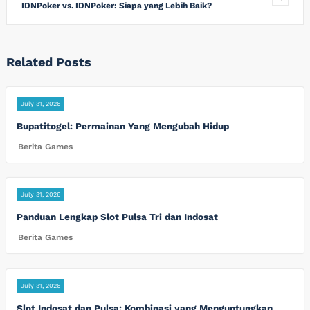
IDNPoker vs. IDNPoker: Siapa yang Lebih Baik?
Related Posts
July 31, 2026
Bupatitogel: Permainan Yang Mengubah Hidup
Berita Games
July 31, 2026
Panduan Lengkap Slot Pulsa Tri dan Indosat
Berita Games
July 31, 2026
Slot Indosat dan Pulsa: Kombinasi yang Menguntungkan