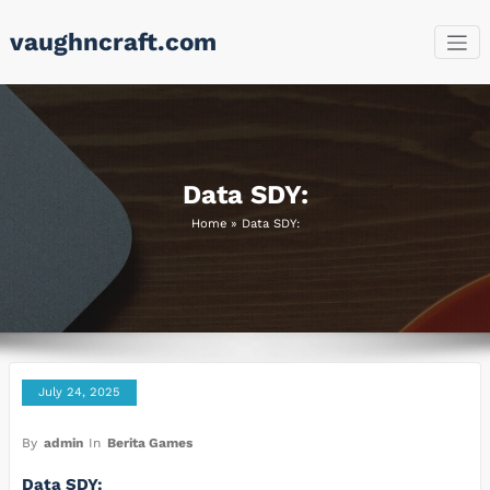
Skip
vaughncraft.com
to
content
Data SDY:
Home
»
Data SDY:
July 24, 2025
By
admin
In
Berita Games
Data SDY: