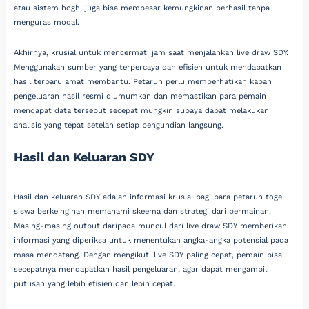
atau sistem hogh, juga bisa membesar kemungkinan berhasil tanpa
menguras modal.
Akhirnya, krusial untuk mencermati jam saat menjalankan live draw SDY.
Menggunakan sumber yang terpercaya dan efisien untuk mendapatkan
hasil terbaru amat membantu. Petaruh perlu memperhatikan kapan
pengeluaran hasil resmi diumumkan dan memastikan para pemain
mendapat data tersebut secepat mungkin supaya dapat melakukan
analisis yang tepat setelah setiap pengundian langsung.
Hasil dan Keluaran SDY
Hasil dan keluaran SDY adalah informasi krusial bagi para petaruh togel
siswa berkeinginan memahami skeema dan strategi dari permainan.
Masing-masing output daripada muncul dari live draw SDY memberikan
informasi yang diperiksa untuk menentukan angka-angka potensial pada
masa mendatang. Dengan mengikuti live SDY paling cepat, pemain bisa
secepatnya mendapatkan hasil pengeluaran, agar dapat mengambil
putusan yang lebih efisien dan lebih cepat.