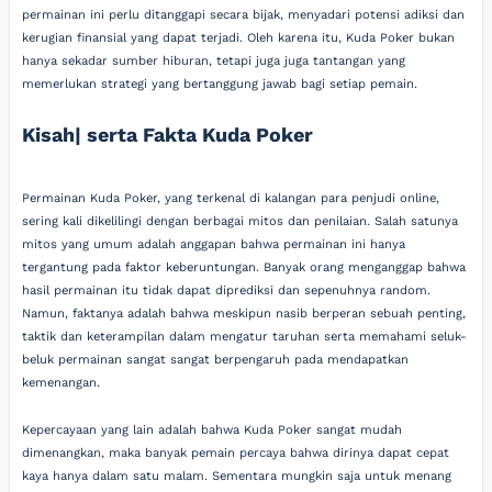
permainan ini perlu ditanggapi secara bijak, menyadari potensi adiksi dan
kerugian finansial yang dapat terjadi. Oleh karena itu, Kuda Poker bukan
hanya sekadar sumber hiburan, tetapi juga juga tantangan yang
memerlukan strategi yang bertanggung jawab bagi setiap pemain.
Kisah| serta Fakta Kuda Poker
Permainan Kuda Poker, yang terkenal di kalangan para penjudi online,
sering kali dikelilingi dengan berbagai mitos dan penilaian. Salah satunya
mitos yang umum adalah anggapan bahwa permainan ini hanya
tergantung pada faktor keberuntungan. Banyak orang menganggap bahwa
hasil permainan itu tidak dapat diprediksi dan sepenuhnya random.
Namun, faktanya adalah bahwa meskipun nasib berperan sebuah penting,
taktik dan keterampilan dalam mengatur taruhan serta memahami seluk-
beluk permainan sangat sangat berpengaruh pada mendapatkan
kemenangan.
Kepercayaan yang lain adalah bahwa Kuda Poker sangat mudah
dimenangkan, maka banyak pemain percaya bahwa dirinya dapat cepat
kaya hanya dalam satu malam. Sementara mungkin saja untuk menang