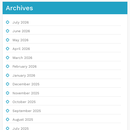
Archives
July 2026
June 2026
May 2026
April 2026
March 2026
February 2026
January 2026
December 2025
November 2025
October 2025
September 2025
August 2025
July 2025