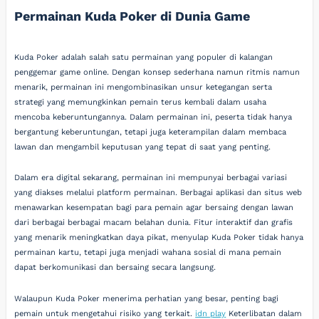
Permainan Kuda Poker di Dunia Game
Kuda Poker adalah salah satu permainan yang populer di kalangan
penggemar game online. Dengan konsep sederhana namun ritmis namun
menarik, permainan ini mengombinasikan unsur ketegangan serta
strategi yang memungkinkan pemain terus kembali dalam usaha
mencoba keberuntungannya. Dalam permainan ini, peserta tidak hanya
bergantung keberuntungan, tetapi juga keterampilan dalam membaca
lawan dan mengambil keputusan yang tepat di saat yang penting.
Dalam era digital sekarang, permainan ini mempunyai berbagai variasi
yang diakses melalui platform permainan. Berbagai aplikasi dan situs web
menawarkan kesempatan bagi para pemain agar bersaing dengan lawan
dari berbagai berbagai macam belahan dunia. Fitur interaktif dan grafis
yang menarik meningkatkan daya pikat, menyulap Kuda Poker tidak hanya
permainan kartu, tetapi juga menjadi wahana sosial di mana pemain
dapat berkomunikasi dan bersaing secara langsung.
Walaupun Kuda Poker menerima perhatian yang besar, penting bagi
pemain untuk mengetahui risiko yang terkait.
idn play
Keterlibatan dalam