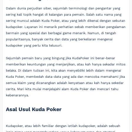
Dalam dunia perjudian siber, sejumlah terminologi dan pengantar yang
sering kali topik hangat di kalangan para pemain. Salah satu nama yang
sering muncul adalah Kuda Poker, atau yang lebih dikenal dengan sebutan
kudapoker. Layanan ini menarik perhatian sebab memberikan pengalaman
bermain yang spesial dan berbagai game menarik. Namun, di tengah
popularitasnya, banyak cerita dan data yang berkeliaran mengenai
kudapoker yang perlu kita telusuri.
Sejumlah pemain baru yang bingung jika KudaPoker ini benar-benar
memberikan keuntungan yang menjanjikan, atau kah hanya sekadar mitos
belaka. Di dalam tulisan ini, kita akan menyelidiki lebih dalam mengenai
Kuda Poker, membedah data-data yang ada dan mencoba memahami jika
semua klaim yang dicanangkan adalah kenyataan atau kah hanya sekedar
cerita. Mari kita mulai menjelajahi alam Kuda Poker dan mencari tahu
kebenarannya.
Asal Usul Kuda Poker
Kudapoker, atau lebih familiar dengan istilah kudapoker, adalah sebuah