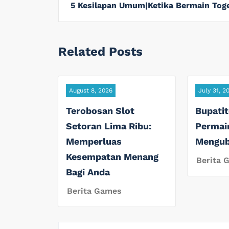
5 Kesilapan Umum|Ketika Bermain Tog
Related Posts
August 8, 2026
July 31, 2
Terobosan Slot
Bupatit
Setoran Lima Ribu:
Permai
Memperluas
Mengub
Kesempatan Menang
Berita 
Bagi Anda
Berita Games