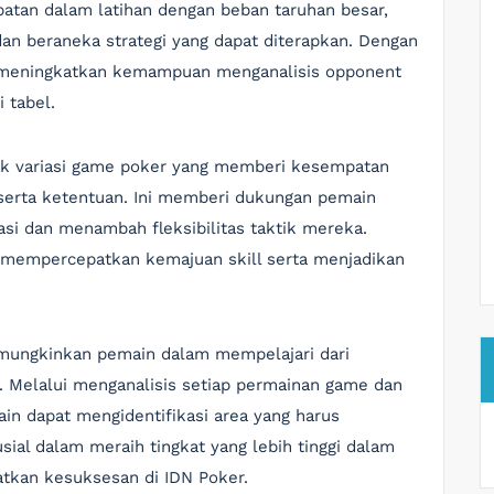
patan dalam latihan dengan beban taruhan besar,
n beraneka strategi yang dapat diterapkan. Dengan
sa meningkatkan kemampuan menganalisis opponent
 tabel.
ak variasi game poker yang memberi kesempatan
serta ketentuan. Ini memberi dukungan pemain
asi dan menambah fleksibilitas taktik mereka.
an mempercepatkan kemajuan skill serta menjadikan
memungkinkan pemain dalam mempelajari dari
 Melalui menganalisis setiap permainan game dan
in dapat mengidentifikasi area yang harus
usial dalam meraih tingkat yang lebih tinggi dalam
tkan kesuksesan di IDN Poker.