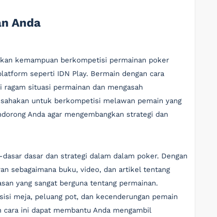
an Anda
gkan kemampuan berkompetisi permainan poker
platform seperti IDN Play. Bermain dengan cara
 ragam situasi permainan dan mengasah
sahakan untuk berkompetisi melawan pemain yang
mendorong Anda agar mengembangkan strategi dan
r-dasar dasar dan strategi dalam dalam poker. Dengan
n sebagaimana buku, video, dan artikel tentang
an yang sangat berguna tentang permainan.
sisi meja, peluang pot, dan kecenderungan pemain
cara ini dapat membantu Anda mengambil