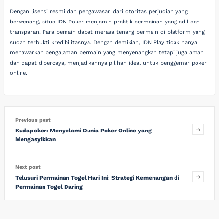
Dengan lisensi resmi dan pengawasan dari otoritas perjudian yang
berwenang, situs IDN Poker menjamin praktik permainan yang adil dan
transparan. Para pemain dapat merasa tenang bermain di platform yang
sudah terbukti kredibilitasnya. Dengan demikian, IDN Play tidak hanya
menawarkan pengalaman bermain yang menyenangkan tetapi juga aman
dan dapat dipercaya, menjadikannya pilihan ideal untuk penggemar poker
online.
Previous post
Kudapoker: Menyelami Dunia Poker Online yang
Mengasyikkan
Next post
Telusuri Permainan Togel Hari Ini: Strategi Kemenangan di
Permainan Togel Daring