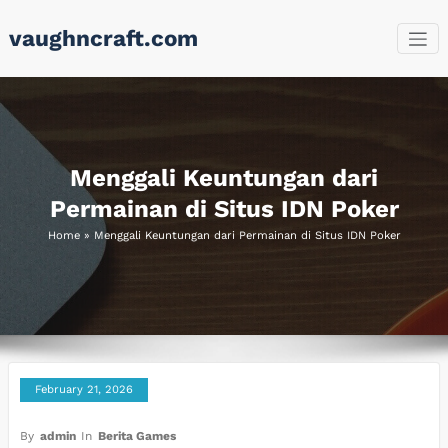
Skip
vaughncraft.com
to
content
Menggali Keuntungan dari
Permainan di Situs IDN Poker
Home
»
Menggali Keuntungan dari Permainan di Situs IDN Poker
February 21, 2026
By
admin
In
Berita Games