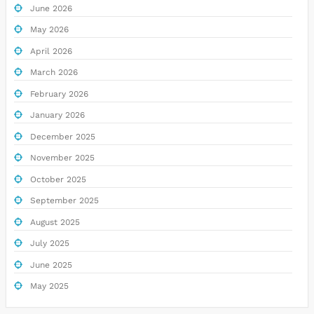
June 2026
May 2026
April 2026
March 2026
February 2026
January 2026
December 2025
November 2025
October 2025
September 2025
August 2025
July 2025
June 2025
May 2025