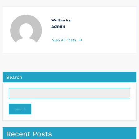
Written by:
admin
View All Posts
Search
Search
Recent Posts