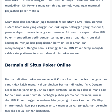
melakukan transaksi dengan mudah sesuai dengan preferensi mereka. Ini
menjadikan IDN Poker sangat ramah bagi pemula yang ingin memulai
perjalanan poker mereka.
Keamanan dan keandalan juga menjadi fokus utama IDN Poker. Dengan
sistem keamanan yang canggih dan dukungan pelanggan yang responsif,
pemain dapat merasa tenang saat bermain. Situs-situs seperti situs IDN
Poker memberikan perlindungan terhadap data pribadi dan transaksi
keuangan, menjadikan pengalaman bermain lebih aman dan
menyenangkan. Dengan semua keunggulan ini, IDN Poker tetap menjadi
salah satu platform teratas dalam dunia poker online.
Bermain di Situs Poker Online
Bermain di situs poker online seperti Kudapoker memberikan pengalaman
yang tidak kalah menarik dibandingkan bermain di kasino fisik. Dengan
aksesibilitas yang tinggi, Anda dapat bermain kapan saja dan di mana saja
tanpa harus keluar rumah. Berbagai pilihan permainan tersedia, mulai
dari IDN Poker hingga permainan lainnya yang ditawarkan oleh IDN Play.
Ini memungkinkan para pemain untuk menyesuaikan pengalaman bermain
mereka sesuai dengan keinginan.