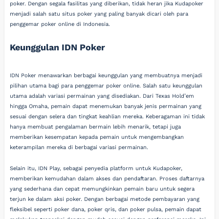
poker. Dengan segala fasilitas yang diberikan, tidak heran jika Kudapoker
menjadi salah satu situs poker yang paling banyak dicari oleh para
penggemar poker online di Indonesia.
Keunggulan IDN Poker
IDN Poker menawarkan berbagai keunggulan yang membuatnya menjadi
pilihan utama bagi para penggemar poker online. Salah satu keunggulan
utama adalah variasi permainan yang disediakan. Dari Texas Hold’em
hingga Omaha, pemain dapat menemukan banyak jenis permainan yang
sesuai dengan selera dan tingkat keahlian mereka. Keberagaman ini tidak
hanya membuat pengalaman bermain lebih menarik, tetapi juga
memberikan kesempatan kepada pemain untuk mengembangkan
keterampilan mereka di berbagai variasi permainan.
Selain itu, IDN Play, sebagai penyedia platform untuk Kudapoker,
memberikan kemudahan dalam akses dan pendaftaran. Proses daftarnya
yang sederhana dan cepat memungkinkan pemain baru untuk segera
terjun ke dalam aksi poker. Dengan berbagai metode pembayaran yang
fleksibel seperti poker dana, poker qris, dan poker pulsa, pemain dapat