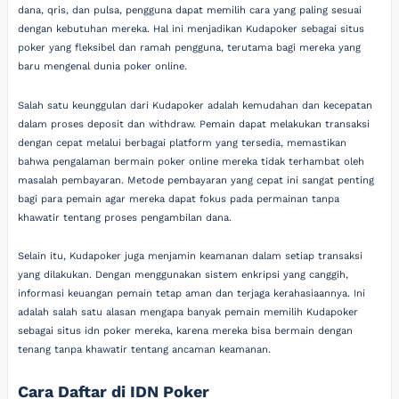
dana, qris, dan pulsa, pengguna dapat memilih cara yang paling sesuai
dengan kebutuhan mereka. Hal ini menjadikan Kudapoker sebagai situs
poker yang fleksibel dan ramah pengguna, terutama bagi mereka yang
baru mengenal dunia poker online.
Salah satu keunggulan dari Kudapoker adalah kemudahan dan kecepatan
dalam proses deposit dan withdraw. Pemain dapat melakukan transaksi
dengan cepat melalui berbagai platform yang tersedia, memastikan
bahwa pengalaman bermain poker online mereka tidak terhambat oleh
masalah pembayaran. Metode pembayaran yang cepat ini sangat penting
bagi para pemain agar mereka dapat fokus pada permainan tanpa
khawatir tentang proses pengambilan dana.
Selain itu, Kudapoker juga menjamin keamanan dalam setiap transaksi
yang dilakukan. Dengan menggunakan sistem enkripsi yang canggih,
informasi keuangan pemain tetap aman dan terjaga kerahasiaannya. Ini
adalah salah satu alasan mengapa banyak pemain memilih Kudapoker
sebagai situs idn poker mereka, karena mereka bisa bermain dengan
tenang tanpa khawatir tentang ancaman keamanan.
Cara Daftar di IDN Poker