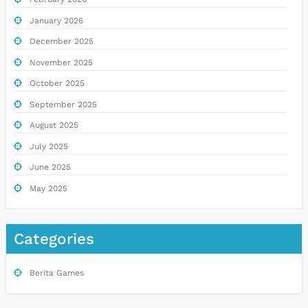
January 2026
December 2025
November 2025
October 2025
September 2025
August 2025
July 2025
June 2025
May 2025
Categories
Berita Games