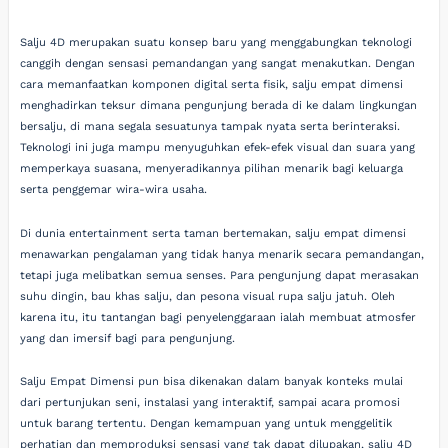
Salju 4D merupakan suatu konsep baru yang menggabungkan teknologi
canggih dengan sensasi pemandangan yang sangat menakutkan. Dengan
cara memanfaatkan komponen digital serta fisik, salju empat dimensi
menghadirkan teksur dimana pengunjung berada di ke dalam lingkungan
bersalju, di mana segala sesuatunya tampak nyata serta berinteraksi.
Teknologi ini juga mampu menyuguhkan efek-efek visual dan suara yang
memperkaya suasana, menyeradikannya pilihan menarik bagi keluarga
serta penggemar wira-wira usaha.
Di dunia entertainment serta taman bertemakan, salju empat dimensi
menawarkan pengalaman yang tidak hanya menarik secara pemandangan,
tetapi juga melibatkan semua senses. Para pengunjung dapat merasakan
suhu dingin, bau khas salju, dan pesona visual rupa salju jatuh. Oleh
karena itu, itu tantangan bagi penyelenggaraan ialah membuat atmosfer
yang dan imersif bagi para pengunjung.
Salju Empat Dimensi pun bisa dikenakan dalam banyak konteks mulai
dari pertunjukan seni, instalasi yang interaktif, sampai acara promosi
untuk barang tertentu. Dengan kemampuan yang untuk menggelitik
perhatian dan memproduksi sensasi yang tak dapat dilupakan, salju 4D