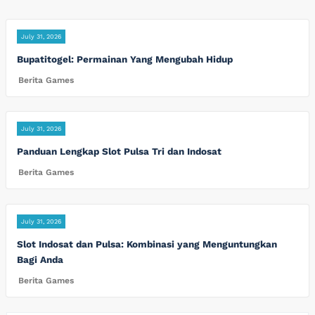
July 31, 2026
Bupatitogel: Permainan Yang Mengubah Hidup
Berita Games
July 31, 2026
Panduan Lengkap Slot Pulsa Tri dan Indosat
Berita Games
July 31, 2026
Slot Indosat dan Pulsa: Kombinasi yang Menguntungkan
Bagi Anda
Berita Games