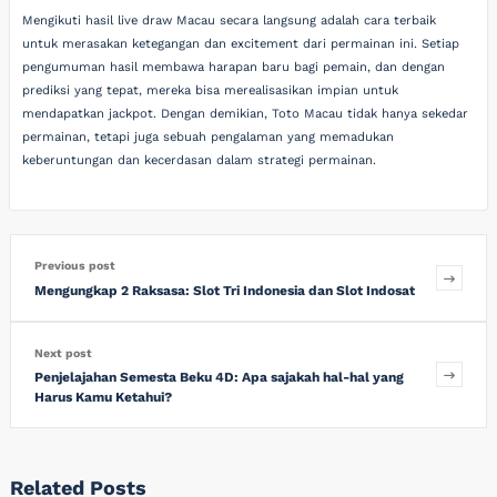
Mengikuti hasil live draw Macau secara langsung adalah cara terbaik
untuk merasakan ketegangan dan excitement dari permainan ini. Setiap
pengumuman hasil membawa harapan baru bagi pemain, dan dengan
prediksi yang tepat, mereka bisa merealisasikan impian untuk
mendapatkan jackpot. Dengan demikian, Toto Macau tidak hanya sekedar
permainan, tetapi juga sebuah pengalaman yang memadukan
keberuntungan dan kecerdasan dalam strategi permainan.
Previous post
Mengungkap 2 Raksasa: Slot Tri Indonesia dan Slot Indosat
Next post
Penjelajahan Semesta Beku 4D: Apa sajakah hal-hal yang
Harus Kamu Ketahui?
Related Posts