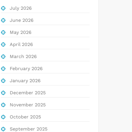
July 2026
June 2026
May 2026
April 2026
March 2026
February 2026
January 2026
December 2025
November 2025
October 2025
September 2025