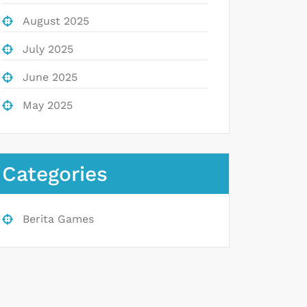
August 2025
July 2025
June 2025
May 2025
Categories
Berita Games