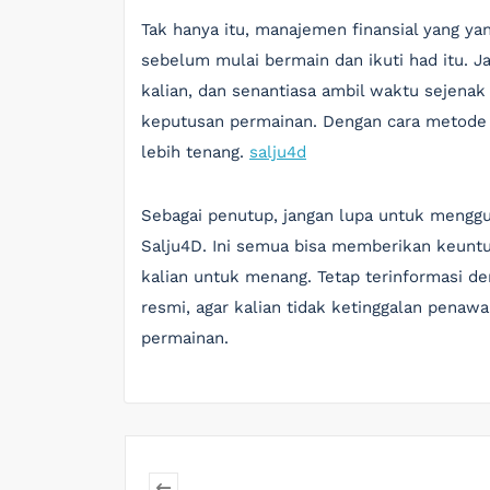
Tak hanya itu, manajemen finansial yang ya
sebelum mulai bermain dan ikuti had itu. J
kalian, dan senantiasa ambil waktu sejena
keputusan permainan. Dengan cara metode y
lebih tenang.
salju4d
Sebagai penutup, jangan lupa untuk mengg
Salju4D. Ini semua bisa memberikan keunt
kalian untuk menang. Tetap terinformasi den
resmi, agar kalian tidak ketinggalan pena
permainan.