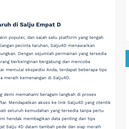
aruh di Salju Empat D
akin populer, dan salah satu platform yang tengah
alangan pecinta taruhan, Salju4D menawarkan
ungkan. Dengan sejumlah permainan yang tersedia
orang berkeinginan bergabung dan mencoba
 agar memulai ekspedisi Anda, terdapat beberapa tips
isa meraih kemenangan di Salju4D.
ng demi memahami beragam langkah di proses
ar. Mendapatkan akses ke link Salju4D yang otentik
ati seluruh kemudahan yang tersedia tanpa perlu
ami hendak membagikan data penting dan tips
gat Salju 4D dalam tambah pede dan siap meraih