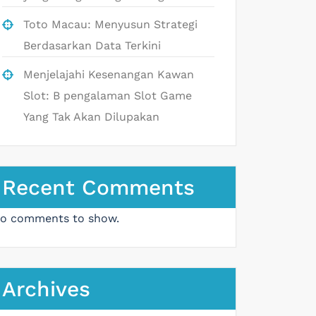
Toto Macau: Menyusun Strategi
Berdasarkan Data Terkini
Menjelajahi Kesenangan Kawan
Slot: B pengalaman Slot Game
Yang Tak Akan Dilupakan
Recent Comments
o comments to show.
Archives