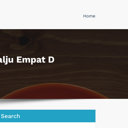
Home
alju Empat D
Search