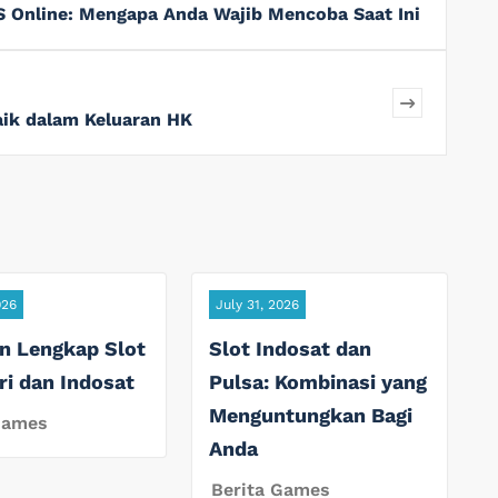
S Online: Mengapa Anda Wajib Mencoba Saat Ini
ik dalam Keluaran HK
026
July 31, 2026
n Lengkap Slot
Slot Indosat dan
ri dan Indosat
Pulsa: Kombinasi yang
Menguntungkan Bagi
Games
Anda
Berita Games