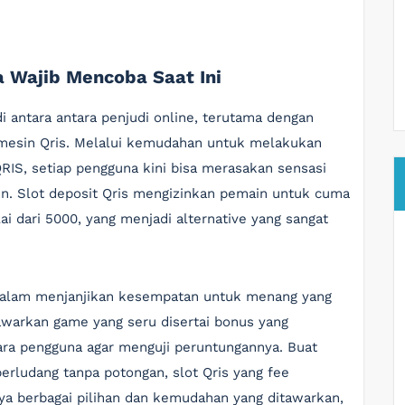
a Wajib Mencoba Saat Ini
i antara antara penjudi online, terutama dengan
i mesin Qris. Melalui kemudahan untuk melakukan
IS, setiap pengguna kini bisa merasakan sensasi
sien. Slot deposit Qris mengizinkan pemain untuk cuma
 dari 5000, yang menjadi alternative yang sangat
s dalam menjanjikan kesempatan untuk menang yang
awarkan game yang seru disertai bonus yang
ra pengguna agar menguji peruntungannya. Buat
rludang tanpa potongan, slot Qris yang fee
ya berbagai pilihan dan kemudahan yang ditawarkan,