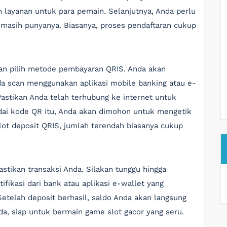
 layanan untuk para pemain. Selanjutnya, Anda perlu
masih punyanya. Biasanya, proses pendaftaran cukup
 dan pilih metode pembayaran QRIS. Anda akan
da scan menggunakan aplikasi mobile banking atau e-
astikan Anda telah terhubung ke internet untuk
dai kode QR itu, Anda akan dimohon untuk mengetik
lot deposit QRIS, jumlah terendah biasanya cukup
astikan transaksi Anda. Silakan tunggu hingga
fikasi dari bank atau aplikasi e-wallet yang
etelah deposit berhasil, saldo Anda akan langsung
da, siap untuk bermain game slot gacor yang seru.