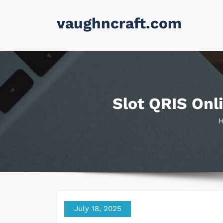
Skip
vaughncraft.com
to
content
Slot QRIS Onl
July 18, 2025