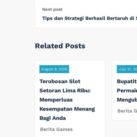
Next post
Tips dan Strategi Berhasil Bertaruh di
Related Posts
August 8, 2026
July 31, 2
Terobosan Slot
Bupatit
Setoran Lima Ribu:
Permai
Memperluas
Mengub
Kesempatan Menang
Berita 
Bagi Anda
Berita Games