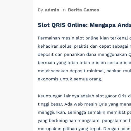
By
admin
In
Berita Games
Slot QRIS Online: Mengapa And
Permainan mesin slot online kian terkenal d
kehadiran solusi praktis dan cepat sebaga
deposit dan penarikan dana menggunakan QR
bermain yang lebih lebih efisien serta efi
melaksanakan deposit minimal, bahkan mulai
ekonomis untuk semua orang.
Keuntungan lainnya adalah slot gacor Qri
tinggi besar. Ada web mesin Qris yang men
menggiurkan, sehingga semakin memikat pa
yang berkeinginan mengalami pengalaman be
merupakan pilihan yang tepat. Dengan adan