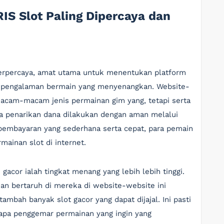
IS Slot Paling Dipercaya dan
terpercaya, amat utama untuk menentukan platform
n pengalaman bermain yang menyenangkan. Website-
acam-macam jenis permainan gim yang, tetapi serta
ta penarikan dana dilakukan dengan aman melalui
embayaran yang sederhana serta cepat, para pemain
mainan slot di internet.
acor ialah tingkat menang yang lebih lebih tinggi.
n bertaruh di mereka di website-website ini
mbah banyak slot gacor yang dapat dijajal. Ini pasti
rapa penggemar permainan yang ingin yang