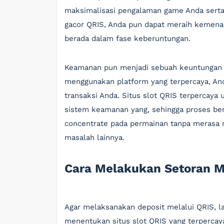
maksimalisasi pengalaman game Anda sert
gacor QRIS, Anda pun dapat meraih kemena
berada dalam fase keberuntungan.
Keamanan pun menjadi sebuah keuntungan 
menggunakan platform yang terpercaya, Anda
transaksi Anda. Situs slot QRIS terpercaya
sistem keamanan yang, sehingga proses ber
concentrate pada permainan tanpa merasa r
masalah lainnya.
Cara Melakukan Setoran M
Agar melaksanakan deposit melalui QRIS, l
menentukan situs slot QRIS yang terpercaya