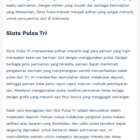
waktu permainan. Dengan sistem yang mudah dan berbagai kemudahan
yang ditawarkan, Slots Pulsa Indosat menjadi pilihan yang sangat menarik
untuk para pecinta slot di Indonesia.
Slots Pulsa Tri
Slots Pulsa Tri menawarkan pilihan menarik bagi para pemain yang ingin
merasakan keseruan bermain slot dengan menggunakan pulsa. Dengan
berbagai jenis permainan yang tersedia, pemain dapat menikmati
pengalaman bermain yang menyenangkan sambil memanfaatkan paket
pulsa dari Tri. Ini memberikan kemudahan dalam melakukan deposit,
sehingga pemain tidak perlu repot-repot mencari metode pembayaran
lain. Meskipun menggunakan pulsa, kualitas permainan tetap terjaga,
dengan grafis yang menarik dan fitur bonus yang menggugah semangat.
Salah satu keunggulan dari Slot Pulsa Tri adalah kemudahan dalam
melakukan deposit. Pemain cukup melakukan pengisian pulsa melalui
aplikasi atau layanan yang disediakan, dan saldo pulsa tersebut dapat
langsung digunakan untuk bertaruh dalam permainan slot. Ini
memudahkan pemain untuk mengatur keuangan mereka dan tetap