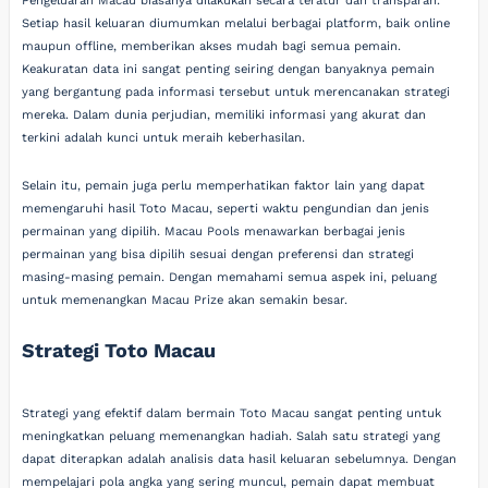
Pengeluaran Macau biasanya dilakukan secara teratur dan transparan.
Setiap hasil keluaran diumumkan melalui berbagai platform, baik online
maupun offline, memberikan akses mudah bagi semua pemain.
Keakuratan data ini sangat penting seiring dengan banyaknya pemain
yang bergantung pada informasi tersebut untuk merencanakan strategi
mereka. Dalam dunia perjudian, memiliki informasi yang akurat dan
terkini adalah kunci untuk meraih keberhasilan.
Selain itu, pemain juga perlu memperhatikan faktor lain yang dapat
memengaruhi hasil Toto Macau, seperti waktu pengundian dan jenis
permainan yang dipilih. Macau Pools menawarkan berbagai jenis
permainan yang bisa dipilih sesuai dengan preferensi dan strategi
masing-masing pemain. Dengan memahami semua aspek ini, peluang
untuk memenangkan Macau Prize akan semakin besar.
Strategi Toto Macau
Strategi yang efektif dalam bermain Toto Macau sangat penting untuk
meningkatkan peluang memenangkan hadiah. Salah satu strategi yang
dapat diterapkan adalah analisis data hasil keluaran sebelumnya. Dengan
mempelajari pola angka yang sering muncul, pemain dapat membuat