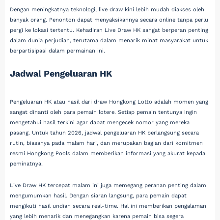
Dengan meningkatnya teknologi, live draw kini lebih mudah diakses oleh
banyak orang. Penonton dapat menyaksikannya secara online tanpa perlu
pergi ke lokasi tertentu. Kehadiran Live Draw HK sangat berperan penting
dalam dunia perjudian, terutama dalam menarik minat masyarakat untuk
berpartisipasi dalam permainan ini.
Jadwal Pengeluaran HK
Pengeluaran HK atau hasil dari draw Hongkong Lotto adalah momen yang
sangat dinanti oleh para pemain lotere. Setiap pemain tentunya ingin
mengetahui hasil terkini agar dapat mengecek nomor yang mereka
pasang. Untuk tahun 2026, jadwal pengeluaran HK berlangsung secara
rutin, biasanya pada malam hari, dan merupakan bagian dari komitmen
resmi Hongkong Pools dalam memberikan informasi yang akurat kepada
peminatnya.
Live Draw HK tercepat malam ini juga memegang peranan penting dalam
mengumumkan hasil. Dengan siaran langsung, para pemain dapat
mengikuti hasil undian secara real-time. Hal ini memberikan pengalaman
yang lebih menarik dan menegangkan karena pemain bisa segera