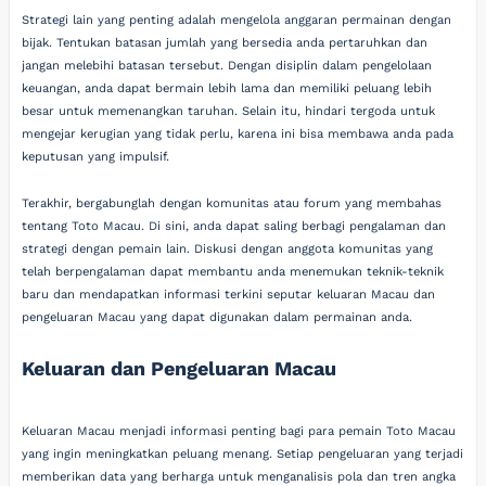
Strategi lain yang penting adalah mengelola anggaran permainan dengan
bijak. Tentukan batasan jumlah yang bersedia anda pertaruhkan dan
jangan melebihi batasan tersebut. Dengan disiplin dalam pengelolaan
keuangan, anda dapat bermain lebih lama dan memiliki peluang lebih
besar untuk memenangkan taruhan. Selain itu, hindari tergoda untuk
mengejar kerugian yang tidak perlu, karena ini bisa membawa anda pada
keputusan yang impulsif.
Terakhir, bergabunglah dengan komunitas atau forum yang membahas
tentang Toto Macau. Di sini, anda dapat saling berbagi pengalaman dan
strategi dengan pemain lain. Diskusi dengan anggota komunitas yang
telah berpengalaman dapat membantu anda menemukan teknik-teknik
baru dan mendapatkan informasi terkini seputar keluaran Macau dan
pengeluaran Macau yang dapat digunakan dalam permainan anda.
Keluaran dan Pengeluaran Macau
Keluaran Macau menjadi informasi penting bagi para pemain Toto Macau
yang ingin meningkatkan peluang menang. Setiap pengeluaran yang terjadi
memberikan data yang berharga untuk menganalisis pola dan tren angka