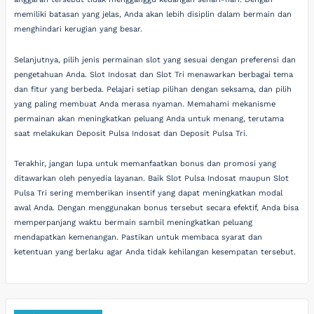
memiliki batasan yang jelas, Anda akan lebih disiplin dalam bermain dan
menghindari kerugian yang besar.
Selanjutnya, pilih jenis permainan slot yang sesuai dengan preferensi dan
pengetahuan Anda. Slot Indosat dan Slot Tri menawarkan berbagai tema
dan fitur yang berbeda. Pelajari setiap pilihan dengan seksama, dan pilih
yang paling membuat Anda merasa nyaman. Memahami mekanisme
permainan akan meningkatkan peluang Anda untuk menang, terutama
saat melakukan Deposit Pulsa Indosat dan Deposit Pulsa Tri.
Terakhir, jangan lupa untuk memanfaatkan bonus dan promosi yang
ditawarkan oleh penyedia layanan. Baik Slot Pulsa Indosat maupun Slot
Pulsa Tri sering memberikan insentif yang dapat meningkatkan modal
awal Anda. Dengan menggunakan bonus tersebut secara efektif, Anda bisa
memperpanjang waktu bermain sambil meningkatkan peluang
mendapatkan kemenangan. Pastikan untuk membaca syarat dan
ketentuan yang berlaku agar Anda tidak kehilangan kesempatan tersebut.