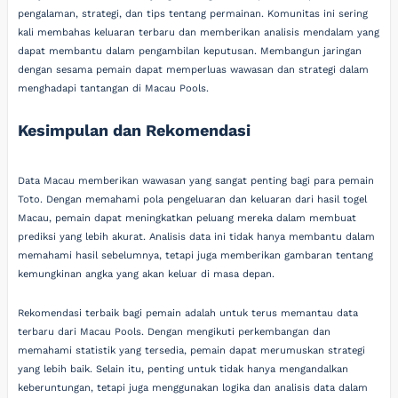
pengalaman, strategi, dan tips tentang permainan. Komunitas ini sering
kali membahas keluaran terbaru dan memberikan analisis mendalam yang
dapat membantu dalam pengambilan keputusan. Membangun jaringan
dengan sesama pemain dapat memperluas wawasan dan strategi dalam
menghadapi tantangan di Macau Pools.
Kesimpulan dan Rekomendasi
Data Macau memberikan wawasan yang sangat penting bagi para pemain
Toto. Dengan memahami pola pengeluaran dan keluaran dari hasil togel
Macau, pemain dapat meningkatkan peluang mereka dalam membuat
prediksi yang lebih akurat. Analisis data ini tidak hanya membantu dalam
memahami hasil sebelumnya, tetapi juga memberikan gambaran tentang
kemungkinan angka yang akan keluar di masa depan.
Rekomendasi terbaik bagi pemain adalah untuk terus memantau data
terbaru dari Macau Pools. Dengan mengikuti perkembangan dan
memahami statistik yang tersedia, pemain dapat merumuskan strategi
yang lebih baik. Selain itu, penting untuk tidak hanya mengandalkan
keberuntungan, tetapi juga menggunakan logika dan analisis data dalam