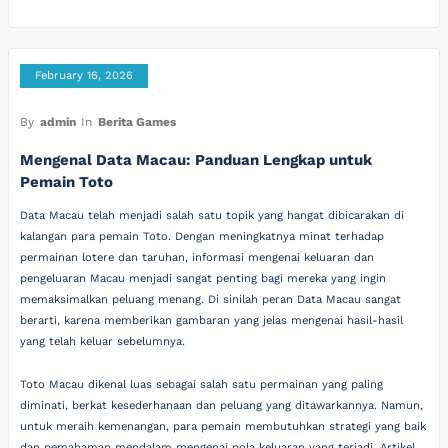
February 16, 2026
By
admin
In
Berita Games
Mengenal Data Macau: Panduan Lengkap untuk
Pemain Toto
Data Macau telah menjadi salah satu topik yang hangat dibicarakan di
kalangan para pemain Toto. Dengan meningkatnya minat terhadap
permainan lotere dan taruhan, informasi mengenai keluaran dan
pengeluaran Macau menjadi sangat penting bagi mereka yang ingin
memaksimalkan peluang menang. Di sinilah peran Data Macau sangat
berarti, karena memberikan gambaran yang jelas mengenai hasil-hasil
yang telah keluar sebelumnya.
Toto Macau dikenal luas sebagai salah satu permainan yang paling
diminati, berkat kesederhanaan dan peluang yang ditawarkannya. Namun,
untuk meraih kemenangan, para pemain membutuhkan strategi yang baik
dan pemahaman mendalam mengenai pola keluaran yang terjadi. Artikel