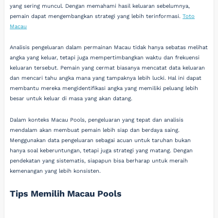
yang sering muncul. Dengan memahami hasil keluaran sebelumnya,
pemain dapat mengembangkan strategi yang lebih terinformasi.
Toto
Macau
Analisis pengeluaran dalam permainan Macau tidak hanya sebatas melihat
angka yang keluar, tetapi juga mempertimbangkan waktu dan frekuensi
keluaran tersebut. Pemain yang cermat biasanya mencatat data keluaran
dan mencari tahu angka mana yang tampaknya lebih lucki. Hal ini dapat
membantu mereka mengidentifikasi angka yang memiliki peluang lebih
besar untuk keluar di masa yang akan datang.
Dalam konteks Macau Pools, pengeluaran yang tepat dan analisis
mendalam akan membuat pemain lebih siap dan berdaya saing.
Menggunakan data pengeluaran sebagai acuan untuk taruhan bukan
hanya soal keberuntungan, tetapi juga strategi yang matang. Dengan
pendekatan yang sistematis, siapapun bisa berharap untuk meraih
kemenangan yang lebih konsisten.
Tips Memilih Macau Pools