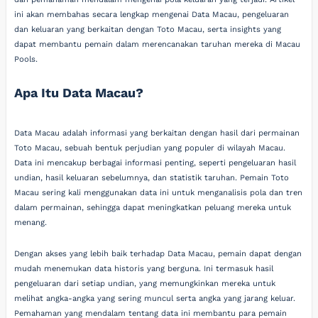
ini akan membahas secara lengkap mengenai Data Macau, pengeluaran
dan keluaran yang berkaitan dengan Toto Macau, serta insights yang
dapat membantu pemain dalam merencanakan taruhan mereka di Macau
Pools.
Apa Itu Data Macau?
Data Macau adalah informasi yang berkaitan dengan hasil dari permainan
Toto Macau, sebuah bentuk perjudian yang populer di wilayah Macau.
Data ini mencakup berbagai informasi penting, seperti pengeluaran hasil
undian, hasil keluaran sebelumnya, dan statistik taruhan. Pemain Toto
Macau sering kali menggunakan data ini untuk menganalisis pola dan tren
dalam permainan, sehingga dapat meningkatkan peluang mereka untuk
menang.
Dengan akses yang lebih baik terhadap Data Macau, pemain dapat dengan
mudah menemukan data historis yang berguna. Ini termasuk hasil
pengeluaran dari setiap undian, yang memungkinkan mereka untuk
melihat angka-angka yang sering muncul serta angka yang jarang keluar.
Pemahaman yang mendalam tentang data ini membantu para pemain