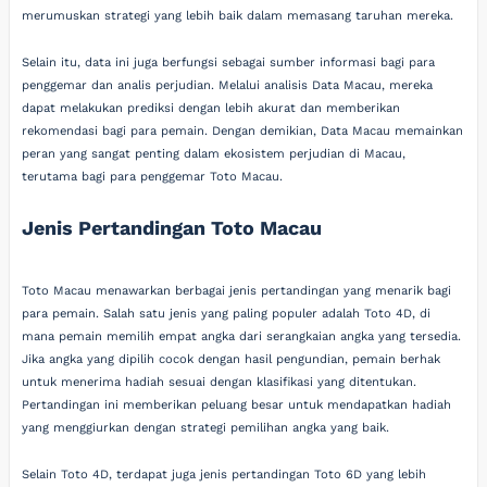
merumuskan strategi yang lebih baik dalam memasang taruhan mereka.
Selain itu, data ini juga berfungsi sebagai sumber informasi bagi para
penggemar dan analis perjudian. Melalui analisis Data Macau, mereka
dapat melakukan prediksi dengan lebih akurat dan memberikan
rekomendasi bagi para pemain. Dengan demikian, Data Macau memainkan
peran yang sangat penting dalam ekosistem perjudian di Macau,
terutama bagi para penggemar Toto Macau.
Jenis Pertandingan Toto Macau
Toto Macau menawarkan berbagai jenis pertandingan yang menarik bagi
para pemain. Salah satu jenis yang paling populer adalah Toto 4D, di
mana pemain memilih empat angka dari serangkaian angka yang tersedia.
Jika angka yang dipilih cocok dengan hasil pengundian, pemain berhak
untuk menerima hadiah sesuai dengan klasifikasi yang ditentukan.
Pertandingan ini memberikan peluang besar untuk mendapatkan hadiah
yang menggiurkan dengan strategi pemilihan angka yang baik.
Selain Toto 4D, terdapat juga jenis pertandingan Toto 6D yang lebih