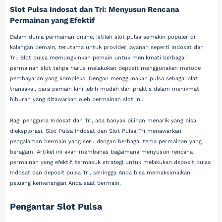
Slot Pulsa Indosat dan Tri: Menyusun Rencana
Permainan yang Efektif
Dalam dunia permainan online, istilah slot pulsa semakin populer di
kalangan pemain, terutama untuk provider layanan seperti Indosat dan
Tri. Slot pulsa memungkinkan pemain untuk menikmati berbagai
permainan slot tanpa harus melakukan deposit menggunakan metode
pembayaran yang kompleks. Dengan menggunakan pulsa sebagai alat
transaksi, para pemain kini lebih mudah dan praktis dalam menikmati
hiburan yang ditawarkan oleh permainan slot ini.
Bagi pengguna Indosat dan Tri, ada banyak pilihan menarik yang bisa
dieksplorasi. Slot Pulsa Indosat dan Slot Pulsa Tri menawarkan
pengalaman bermain yang seru dengan berbagai tema permainan yang
beragam. Artikel ini akan membahas bagaimana menyusun rencana
permainan yang efektif, termasuk strategi untuk melakukan deposit pulsa
Indosat dan deposit pulsa Tri, sehingga Anda bisa memaksimalkan
peluang kemenangan Anda saat bermain.
Pengantar Slot Pulsa