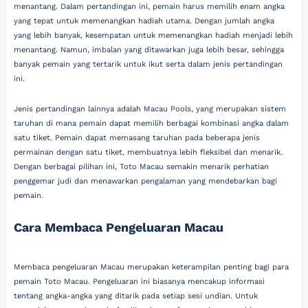
menantang. Dalam pertandingan ini, pemain harus memilih enam angka
yang tepat untuk memenangkan hadiah utama. Dengan jumlah angka
yang lebih banyak, kesempatan untuk memenangkan hadiah menjadi lebih
menantang. Namun, imbalan yang ditawarkan juga lebih besar, sehingga
banyak pemain yang tertarik untuk ikut serta dalam jenis pertandingan
ini.
Jenis pertandingan lainnya adalah Macau Pools, yang merupakan sistem
taruhan di mana pemain dapat memilih berbagai kombinasi angka dalam
satu tiket. Pemain dapat memasang taruhan pada beberapa jenis
permainan dengan satu tiket, membuatnya lebih fleksibel dan menarik.
Dengan berbagai pilihan ini, Toto Macau semakin menarik perhatian
penggemar judi dan menawarkan pengalaman yang mendebarkan bagi
pemain.
Cara Membaca Pengeluaran Macau
Membaca pengeluaran Macau merupakan keterampilan penting bagi para
pemain Toto Macau. Pengeluaran ini biasanya mencakup informasi
tentang angka-angka yang ditarik pada setiap sesi undian. Untuk