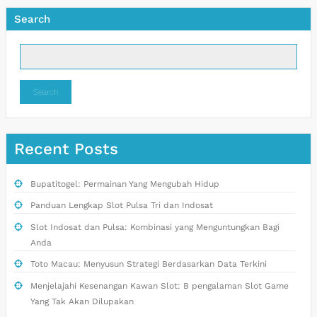
Search
Search
Recent Posts
Bupatitogel: Permainan Yang Mengubah Hidup
Panduan Lengkap Slot Pulsa Tri dan Indosat
Slot Indosat dan Pulsa: Kombinasi yang Menguntungkan Bagi
Anda
Toto Macau: Menyusun Strategi Berdasarkan Data Terkini
Menjelajahi Kesenangan Kawan Slot: B pengalaman Slot Game
Yang Tak Akan Dilupakan