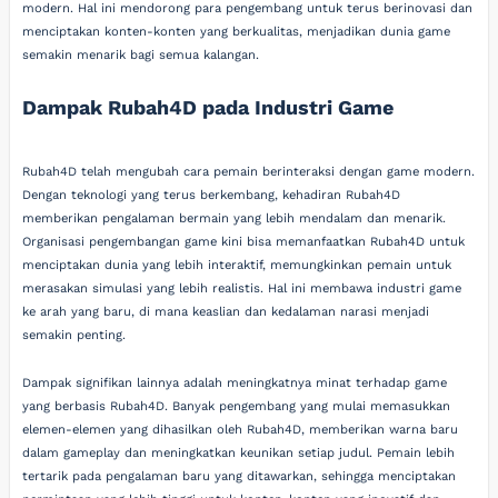
modern. Hal ini mendorong para pengembang untuk terus berinovasi dan
menciptakan konten-konten yang berkualitas, menjadikan dunia game
semakin menarik bagi semua kalangan.
Dampak Rubah4D pada Industri Game
Rubah4D telah mengubah cara pemain berinteraksi dengan game modern.
Dengan teknologi yang terus berkembang, kehadiran Rubah4D
memberikan pengalaman bermain yang lebih mendalam dan menarik.
Organisasi pengembangan game kini bisa memanfaatkan Rubah4D untuk
menciptakan dunia yang lebih interaktif, memungkinkan pemain untuk
merasakan simulasi yang lebih realistis. Hal ini membawa industri game
ke arah yang baru, di mana keaslian dan kedalaman narasi menjadi
semakin penting.
Dampak signifikan lainnya adalah meningkatnya minat terhadap game
yang berbasis Rubah4D. Banyak pengembang yang mulai memasukkan
elemen-elemen yang dihasilkan oleh Rubah4D, memberikan warna baru
dalam gameplay dan meningkatkan keunikan setiap judul. Pemain lebih
tertarik pada pengalaman baru yang ditawarkan, sehingga menciptakan