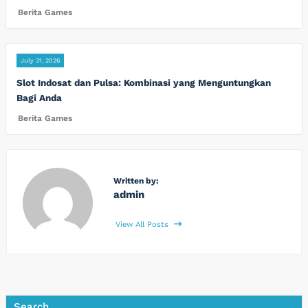
Berita Games
July 31, 2026
Slot Indosat dan Pulsa: Kombinasi yang Menguntungkan
Bagi Anda
Berita Games
Written by:
admin
View All Posts
Search