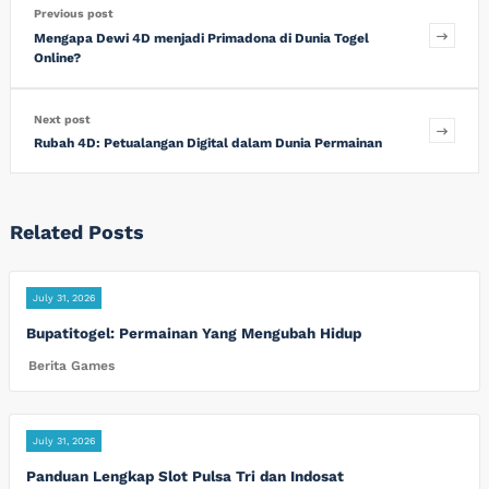
Previous post
Mengapa Dewi 4D menjadi Primadona di Dunia Togel
Online?
Next post
Rubah 4D: Petualangan Digital dalam Dunia Permainan
Related Posts
July 31, 2026
Bupatitogel: Permainan Yang Mengubah Hidup
Berita Games
July 31, 2026
Panduan Lengkap Slot Pulsa Tri dan Indosat