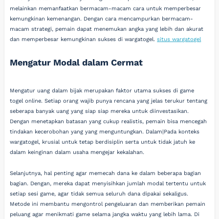
melainkan memanfaatkan bermacam-macam cara untuk memperbesar
kemungkinan kemenangan. Dengan cara mencampurkan bermacam-
macam strategi, pemain dapat menemukan angka yang lebih dan akurat
dan memperbesar kemungkinan sukses di wargatogel.
situs wargatogel
Mengatur Modal dalam Cermat
Mengatur uang dalam bijak merupakan faktor utama sukses di game
togel online. Setiap orang wajib punya rencana yang jelas terukur tentang
seberapa banyak uang yang siap siap mereka untuk diinvestasikan.
Dengan menetapkan batasan yang cukup realistis, pemain bisa mencegah
tindakan kecerobohan yang yang menguntungkan. Dalam|Pada konteks
wargatogel, krusial untuk tetap berdisiplin serta untuk tidak jatuh ke
dalam keinginan dalam usaha mengejar kekalahan.
Selanjutnya, hal penting agar memecah dana ke dalam beberapa bagian
bagian. Dengan, mereka dapat menyisihkan jumlah modal tertentu untuk
setiap sesi game, agar tidak semua seluruh dana dipakai sekaligus.
Metode ini membantu mengontrol pengeluaran dan memberikan pemain
peluang agar menikmati game selama jangka waktu yang lebih lama. Di