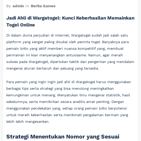
By
admin
In
Berita Games
Jadi Ahli di Wargatogel: Kunci Keberhasilan Memainkan
Togel Online
Di dalam dunia perjudian di internet, Wargatogel sudah jadi salah satu
platform yang sangat paling disukai oleh pecinta togel. Banyaknya para
pemain lotto yang aktif memberi nuansa kompetitif yang, membuat
permainan ini kian menyenangkan antusiasme. Namun, agar meraih
sukses pada Wargatogel, diperlukan taktik dan pengertian yang mendalam
mengenai aturan bertaruh dan peluang yang tersedia.
Para pemain yang ingin ingin jadi ahli di Wargatogel harus menggunakan
berbagai tips serta strategi yang bisa menolong meningkatkan
kemungkinan untuk menang. Menyatukan ilmu mengenai statistik, hasil
sebelumnya, serta memikirkan secara analitis amat penting. Dengan
menggunakan pendekatan yang, setiap orang pemain lotto berpotensi
untuk meraih keberhasilan serta menikmati pengalaman bermain yang
lebih lebih mengesankan.
Strategi Menentukan Nomor yang Sesuai