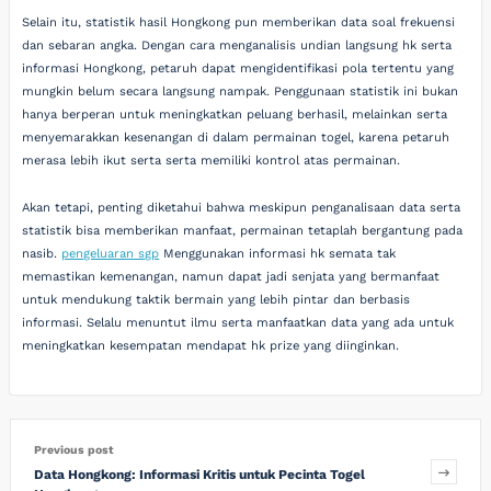
Selain itu, statistik hasil Hongkong pun memberikan data soal frekuensi
dan sebaran angka. Dengan cara menganalisis undian langsung hk serta
informasi Hongkong, petaruh dapat mengidentifikasi pola tertentu yang
mungkin belum secara langsung nampak. Penggunaan statistik ini bukan
hanya berperan untuk meningkatkan peluang berhasil, melainkan serta
menyemarakkan kesenangan di dalam permainan togel, karena petaruh
merasa lebih ikut serta serta memiliki kontrol atas permainan.
Akan tetapi, penting diketahui bahwa meskipun penganalisaan data serta
statistik bisa memberikan manfaat, permainan tetaplah bergantung pada
nasib.
pengeluaran sgp
Menggunakan informasi hk semata tak
memastikan kemenangan, namun dapat jadi senjata yang bermanfaat
untuk mendukung taktik bermain yang lebih pintar dan berbasis
informasi. Selalu menuntut ilmu serta manfaatkan data yang ada untuk
meningkatkan kesempatan mendapat hk prize yang diinginkan.
Previous post
Data Hongkong: Informasi Kritis untuk Pecinta Togel