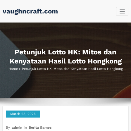
Skip
vaughncraft.com
to
content
Petunjuk Lotto HK: Mitos dan
Kenyataan Hasil Lotto Hongkong
Home
»
Petunjuk Lotto HK: Mitos dan Kenyataan Hasil Lotto Hongkong
March 28, 2026
By
admin
In
Berita Games