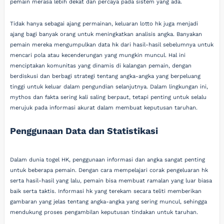
pemain merasa lebih dekat dan percaya pada sistem yang ada.
Tidak hanya sebagai ajang permainan, keluaran lotto hk juga menjadi
ajang bagi banyak orang untuk meningkatkan analisis angka. Banyakan
pemain mereka mengumpulkan data hk dari hasil-hasil sebelumnya untuk
mencari pola atau kecenderungan yang mungkin muncul. Hal ini
menciptakan komunitas yang dinamis di kalangan pemain, dengan
berdiskusi dan berbagi strategi tentang angka-angka yang berpeluang
tinggi untuk keluar dalam pengundian selanjutnya. Dalam lingkungan ini,
mythos dan fakta sering kali saling berpaut, tetapi penting untuk selalu
merujuk pada informasi akurat dalam membuat keputusan taruhan.
Penggunaan Data dan Statistikasi
Dalam dunia togel HK, penggunaan informasi dan angka sangat penting
untuk beberapa pemain. Dengan cara mempelajari corak pengeluaran hk
serta hasil-hasil yang lalu, pemain bisa membuat ramalan yang luar biasa
baik serta taktis. Informasi hk yang terekam secara teliti memberikan
gambaran yang jelas tentang angka-angka yang sering muncul, sehingga
mendukung proses pengambilan keputusan tindakan untuk taruhan.