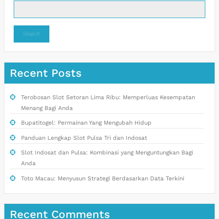
Search
Recent Posts
Terobosan Slot Setoran Lima Ribu: Memperluas Kesempatan
Menang Bagi Anda
Bupatitogel: Permainan Yang Mengubah Hidup
Panduan Lengkap Slot Pulsa Tri dan Indosat
Slot Indosat dan Pulsa: Kombinasi yang Menguntungkan Bagi
Anda
Toto Macau: Menyusun Strategi Berdasarkan Data Terkini
Recent Comments