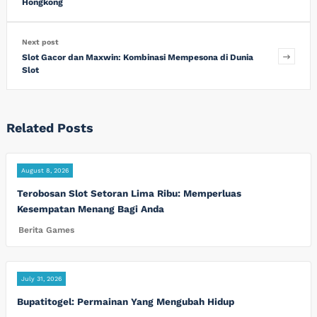
Hongkong
Next post
Slot Gacor dan Maxwin: Kombinasi Mempesona di Dunia
Slot
Related Posts
August 8, 2026
Terobosan Slot Setoran Lima Ribu: Memperluas
Kesempatan Menang Bagi Anda
Berita Games
July 31, 2026
Bupatitogel: Permainan Yang Mengubah Hidup