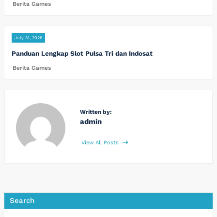
Berita Games
July 31, 2026
Panduan Lengkap Slot Pulsa Tri dan Indosat
Berita Games
Written by:
admin
View All Posts
Search