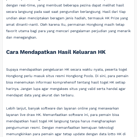
dengan real-time, yang membuat beberapa pezina dapat melihat hasil
secara langsung pada saat saat pengundian berlangsung. Hasil dari tiap
undian akan menciptakan beragam jenis hadiah, termasuk HK Prize yang
amat dinanti-nanti. Oleh karena itu, permainan Hongkong masih tetap
favorit utama bagi para yang mencari pengalaman perjudian yang menarik
dan menegangkan.
Cara Mendapatkan Hasil Keluaran HK
Supaya mendapatkan pengeluaran HK secara waktu nyata, peserta togel
Hongkong perlu masuk situs resmi Hongkong Pools. Di sini, para pemain
bisa menemukan informasi komprehensif tentang hasil togel HK setiap
harinya. Jangan lupa agar mengakses situs yang valid serta handal agar
mendapat data yang akurat dan terbaru.
Lebih lanjut, banyak software dan layanan online yang menawarkan
layanan live draw HK. Memanfaatkan software ini, para pemain bisa
mendapatkan hasil togel HK langsung tanpa harus mengharapkan
pengumuman resmi. Dengan memanfaatkan kemajuan teknologi
memungkinkan para pemain agar tetap update dengan data lotto HK di