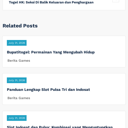
Togel HK: Seksi Di Balik Keluaran dan Penghargaan
Related Posts
July 31, 2026
Bupatitogel: Permainan Yang Mengubah Hidup
Berita Games
July 31, 2026
Panduan Lengkap Slot Pulsa Tri dan Indosat
Berita Games
July 31, 2026
Slot Indosat dan Pulsa: Kombinasi yang Menguntungkan