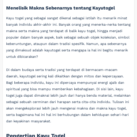
Menelisik Makna Sebenarnya tentang Kayutogel
Kayu togel yang sebagai sangat dikenal sebagai istilah itu menarik minat
banyak individu akhir-akhir ini. Banyak orang yang menerka-nerka tentang
makna serta makna yang terdapat di balik kayu togel, hingga menjadi
populer dalam banyak aspek, baik sebagai sebuah objek koleksian, simbol
keberuntungan, ataupun dalam tradisi spesifik. Namun, apa sebenarnya
yang dimaksud adalah kayutogel serta mengapa ia hal ini begitu menarik
untuk dibicarakan?
Di dalam budaya serta tradisi yang terdapat di bermacam-macam
daerah, kayutogel sering kali dikaitkan dengan mitos dan kepercayaan.
Bagi beberapa individu, kayu ini dipercaya mempunyai energi ajaib dan
spiritual yang bisa mampu memberikan kebahagiaan. Di sisi lain, kayu
togel juga dapat dimaknai lebih jauh dari hanya benda material, melainkan
sebagai sebuah cerminan dari harapan serta cita-cita individu. Tulisan ini
akan mengeksplorasi lebih jauh mengenai makna dan makna kayu togel,
serta bagaimana hal ini hal ini berhubungan dalam kehidupan sehari-hari
dan keyakinan masyarakat.
Pengertian Kayu Togel