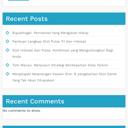
Recent Posts
Bupatitogel: Permainan Yang Mengubah Hidup
Panduan Lengkap Slot Pulsa Tri dan Indosat
Slot Indosat dan Pulsa: Kombinasi yang Menguntungkan Bagi
Anda
Toto Macau: Menyusun Strategi Berdasarkan Data Terkini
Menjelajahi Kesenangan Kawan Slot: B pengalaman Slot Game
Yang Tak Akan Dilupakan
Recent Comments
No comments to show.