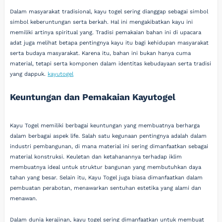
Dalam masyarakat tradisional, kayu togel sering dianggap sebagai simbol
simbol keberuntungan serta berkah. Hal ini mengakibatkan kayu ini
memiliki artinya spiritual yang. Tradisi pemakaian bahan ini di upacara
adat juga melihat betapa pentingnya kayu itu bagi kehidupan masyarakat
serta budaya masyarakat. Karena itu, bahan ini bukan hanya cuma
material, tetapi serta komponen dalam identitas kebudayaan serta tradisi
yang dappuk.
kayutogel
Keuntungan dan Pemakaian Kayutogel
Kayu Togel memiliki berbagai keuntungan yang membuatnya berharga
dalam berbagai aspek life. Salah satu kegunaan pentingnya adalah dalam
industri pembangunan, di mana material ini sering dimanfaatkan sebagai
material konstruksi. Keuletan dan ketahanannya terhadap iklim
membuatnya ideal untuk struktur bangunan yang membutuhkan daya
tahan yang besar. Selain itu, Kayu Togel juga biasa dimanfaatkan dalam
pembuatan perabotan, menawarkan sentuhan estetika yang alami dan
menawan.
Dalam dunia kerajinan, kayu togel sering dimanfaatkan untuk membuat