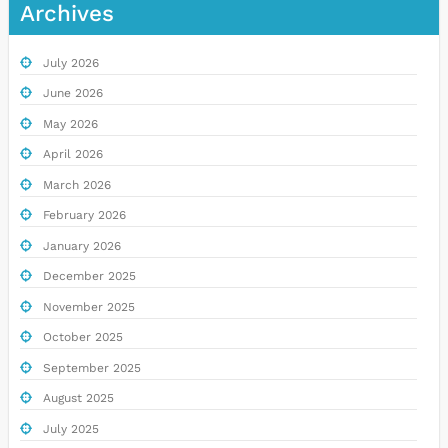
Archives
July 2026
June 2026
May 2026
April 2026
March 2026
February 2026
January 2026
December 2025
November 2025
October 2025
September 2025
August 2025
July 2025