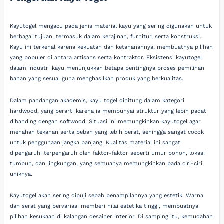
Kayutogel mengacu pada jenis material kayu yang sering digunakan untuk
berbagai tujuan, termasuk dalam kerajinan, furnitur, serta konstruksi.
Kayu ini terkenal karena kekuatan dan ketahanannya, membuatnya pilihan
yang populer di antara artisans serta kontraktor. Eksistensi kayutogel
dalam industri kayu menunjukkan betapa pentingnya proses pemilihan
bahan yang sesuai guna menghasilkan produk yang berkualitas.
Dalam pandangan akademis, kayu togel dihitung dalam kategori
hardwood, yang berarti karena ia mempunyai struktur yang lebih padat
dibanding dengan softwood. Situasi ini memungkinkan kayutogel agar
menahan tekanan serta beban yang lebih berat, sehingga sangat cocok
untuk penggunaan jangka panjang. Kualitas material ini sangat
dipengaruhi terpengaruh oleh faktor-faktor seperti umur pohon, lokasi
tumbuh, dan lingkungan, yang semuanya memungkinkan pada ciri-ciri
uniknya.
Kayutogel akan sering dipuji sebab penampilannya yang estetik. Warna
dan serat yang bervariasi memberi nilai estetika tinggi, membuatnya
pilihan kesukaan di kalangan desainer interior. Di samping itu, kemudahan