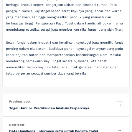
berbagai produk seperti pengerjaan ukiran dan aksesori rumah. Para
pengrajin menilai kayutogel sebab serat kayunya yang lancar dan warna
yang menawan, sehingga menghasilkan produk yang menarik dan
berkualitas tinggi. Penggunaan Kayu Togel dalam handicraft bukan hanya
mendukung estetika, tetapi juga memberikan nilai fungsi yang signifikan.
Selain fungsi dalam industri dan kerajinan, kayutogel juga memiliki fungsi
penting dalam ekosistem. Budidaya pohon kayutogel menyumbang pada
keberlanjutan hutan dan mempertahankan keseimbangan alam. Melalui
mendorong pemakaian Kayu Togel secara bijaksana, kita dapat
memastikan bahwa kayu ini tetap ada untuk generasi mendatang dan
tetap berperan sebagai sumber daya yang bernilai.
Previous post
Togel Hari Ini: Prediksi dan Analisis Terpercaya
Next post
Data Hongkong: Informasi Kritis untuk Pecinta Togel