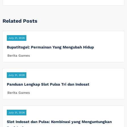
Related Posts
July 31, 2026
Bupatitogel: Permainan Yang Mengubah Hidup
Berita Games
July 31, 2026
Panduan Lengkap Slot Pulsa Tri dan Indosat
Berita Games
July 31, 2026
Slot Indosat dan Pulsa: Kombinasi yang Menguntungkan