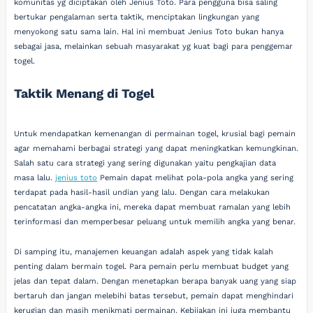
komunitas yg diciptakan oleh Jenius Toto. Para pengguna bisa saling
bertukar pengalaman serta taktik, menciptakan lingkungan yang
menyokong satu sama lain. Hal ini membuat Jenius Toto bukan hanya
sebagai jasa, melainkan sebuah masyarakat yg kuat bagi para penggemar
togel.
Taktik Menang di Togel
Untuk mendapatkan kemenangan di permainan togel, krusial bagi pemain
agar memahami berbagai strategi yang dapat meningkatkan kemungkinan.
Salah satu cara strategi yang sering digunakan yaitu pengkajian data
masa lalu.
jenius toto
Pemain dapat melihat pola-pola angka yang sering
terdapat pada hasil-hasil undian yang lalu. Dengan cara melakukan
pencatatan angka-angka ini, mereka dapat membuat ramalan yang lebih
terinformasi dan memperbesar peluang untuk memilih angka yang benar.
Di samping itu, manajemen keuangan adalah aspek yang tidak kalah
penting dalam bermain togel. Para pemain perlu membuat budget yang
jelas dan tepat dalam. Dengan menetapkan berapa banyak uang yang siap
bertaruh dan jangan melebihi batas tersebut, pemain dapat menghindari
kerugian dan masih menikmati permainan. Kebijakan ini juga membantu