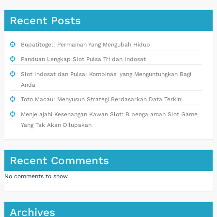
Recent Posts
Bupatitogel: Permainan Yang Mengubah Hidup
Panduan Lengkap Slot Pulsa Tri dan Indosat
Slot Indosat dan Pulsa: Kombinasi yang Menguntungkan Bagi
Anda
Toto Macau: Menyusun Strategi Berdasarkan Data Terkini
Menjelajahi Kesenangan Kawan Slot: B pengalaman Slot Game
Yang Tak Akan Dilupakan
Recent Comments
No comments to show.
Archives