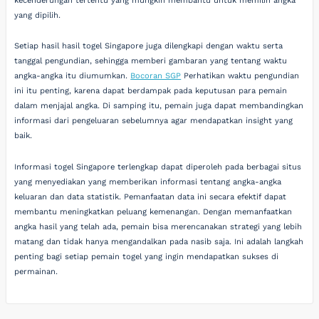
kecenderungan tertentu yang mungkin membantu untuk memilih angka
yang dipilih.
Setiap hasil hasil togel Singapore juga dilengkapi dengan waktu serta
tanggal pengundian, sehingga memberi gambaran yang tentang waktu
angka-angka itu diumumkan.
Bocoran SGP
Perhatikan waktu pengundian
ini itu penting, karena dapat berdampak pada keputusan para pemain
dalam menjajal angka. Di samping itu, pemain juga dapat membandingkan
informasi dari pengeluaran sebelumnya agar mendapatkan insight yang
baik.
Informasi togel Singapore terlengkap dapat diperoleh pada berbagai situs
yang menyediakan yang memberikan informasi tentang angka-angka
keluaran dan data statistik. Pemanfaatan data ini secara efektif dapat
membantu meningkatkan peluang kemenangan. Dengan memanfaatkan
angka hasil yang telah ada, pemain bisa merencanakan strategi yang lebih
matang dan tidak hanya mengandalkan pada nasib saja. Ini adalah langkah
penting bagi setiap pemain togel yang ingin mendapatkan sukses di
permainan.