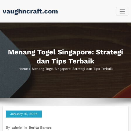
Skip
vaughncraft.com
to
content
Menang Togel Singapore: Strategi
dan Tips Terbaik
Home
»
Menang Togel Singapore: Strategi dan Tips Terbaik
January 10, 2026
By
admin
In
Berita Games