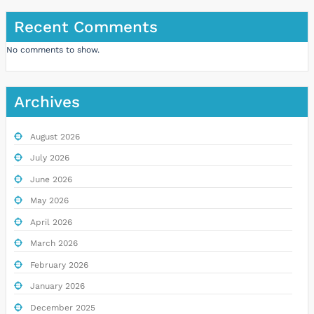
Recent Comments
No comments to show.
Archives
August 2026
July 2026
June 2026
May 2026
April 2026
March 2026
February 2026
January 2026
December 2025