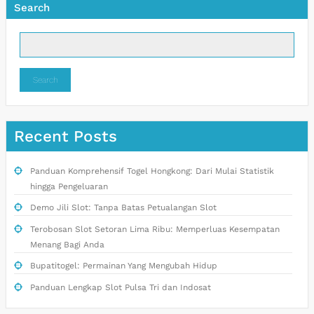
Search
Search
Recent Posts
Panduan Komprehensif Togel Hongkong: Dari Mulai Statistik
hingga Pengeluaran
Demo Jili Slot: Tanpa Batas Petualangan Slot
Terobosan Slot Setoran Lima Ribu: Memperluas Kesempatan
Menang Bagi Anda
Bupatitogel: Permainan Yang Mengubah Hidup
Panduan Lengkap Slot Pulsa Tri dan Indosat