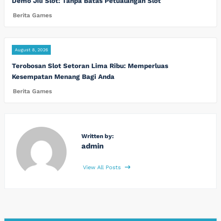
Demo Jili Slot: Tanpa Batas Petualangan Slot
Berita Games
August 8, 2026
Terobosan Slot Setoran Lima Ribu: Memperluas
Kesempatan Menang Bagi Anda
Berita Games
Written by:
admin
View All Posts