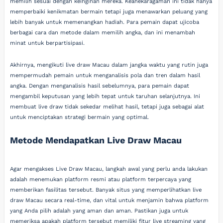
memilih sesuai dengan keinginan mereka. Keanekaragaman ini tidak hanya
memperbaiki kenikmatan bermain tetapi juga menawarkan peluang yang
lebih banyak untuk memenangkan hadiah. Para pemain dapat ujicoba
berbagai cara dan metode dalam memilih angka, dan ini menambah
minat untuk berpartisipasi.
Akhirnya, mengikuti live draw Macau dalam jangka waktu yang rutin juga
mempermudah pemain untuk menganalisis pola dan tren dalam hasil
angka. Dengan menganalisis hasil sebelumnya, para pemain dapat
mengambil keputusan yang lebih tepat untuk taruhan selanjutnya. Ini
membuat live draw tidak sekedar melihat hasil, tetapi juga sebagai alat
untuk menciptakan strategi bermain yang optimal.
Metode Mendapatkan Live Draw Macau
Agar mengakses Live Draw Macau, langkah awal yang perlu anda lakukan
adalah menemukan platform resmi atau platform terpercaya yang
memberikan fasilitas tersebut. Banyak situs yang memperlihatkan live
draw Macau secara real-time, dan vital untuk menjamin bahwa platform
yang Anda pilih adalah yang aman dan aman. Pastikan juga untuk
memeriksa apakah platform tersebut memiliki fitur live streaming yang