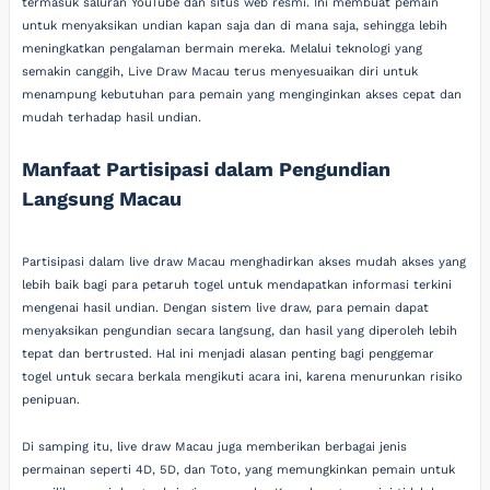
termasuk saluran YouTube dan situs web resmi. Ini membuat pemain
untuk menyaksikan undian kapan saja dan di mana saja, sehingga lebih
meningkatkan pengalaman bermain mereka. Melalui teknologi yang
semakin canggih, Live Draw Macau terus menyesuaikan diri untuk
menampung kebutuhan para pemain yang menginginkan akses cepat dan
mudah terhadap hasil undian.
Manfaat Partisipasi dalam Pengundian
Langsung Macau
Partisipasi dalam live draw Macau menghadirkan akses mudah akses yang
lebih baik bagi para petaruh togel untuk mendapatkan informasi terkini
mengenai hasil undian. Dengan sistem live draw, para pemain dapat
menyaksikan pengundian secara langsung, dan hasil yang diperoleh lebih
tepat dan bertrusted. Hal ini menjadi alasan penting bagi penggemar
togel untuk secara berkala mengikuti acara ini, karena menurunkan risiko
penipuan.
Di samping itu, live draw Macau juga memberikan berbagai jenis
permainan seperti 4D, 5D, dan Toto, yang memungkinkan pemain untuk