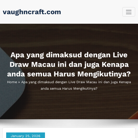
Skip
vaughncraft.com
to
content
Apa yang dimaksud dengan Live
Draw Macau ini dan juga Kenapa
anda semua Harus Mengikutinya?
Home
»
Apa yang dimaksud dengan Live Draw Macau ini dan juga Kenapa
anda semua Harus Mengikutinya?
January 25, 2026