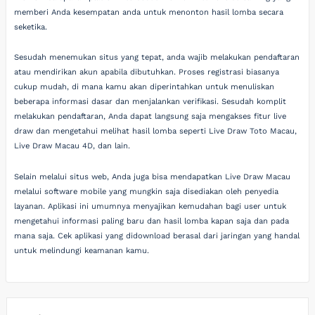
memberi Anda kesempatan anda untuk menonton hasil lomba secara
seketika.
Sesudah menemukan situs yang tepat, anda wajib melakukan pendaftaran
atau mendirikan akun apabila dibutuhkan. Proses registrasi biasanya
cukup mudah, di mana kamu akan diperintahkan untuk menuliskan
beberapa informasi dasar dan menjalankan verifikasi. Sesudah komplit
melakukan pendaftaran, Anda dapat langsung saja mengakses fitur live
draw dan mengetahui melihat hasil lomba seperti Live Draw Toto Macau,
Live Draw Macau 4D, dan lain.
Selain melalui situs web, Anda juga bisa mendapatkan Live Draw Macau
melalui software mobile yang mungkin saja disediakan oleh penyedia
layanan. Aplikasi ini umumnya menyajikan kemudahan bagi user untuk
mengetahui informasi paling baru dan hasil lomba kapan saja dan pada
mana saja. Cek aplikasi yang didownload berasal dari jaringan yang handal
untuk melindungi keamanan kamu.