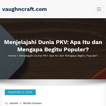
Skip
vaughncraft.com
to
content
Menjelajahi Dunia PKV: Apa Itu dan
Mengapa Begitu Populer?
Home
»
Menjelajahi Dunia PKV: Apa Itu dan Mengapa Begitu Populer?
December 5, 2025
By
admin
In
Berita Games