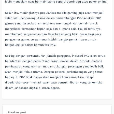
lebih mendalam saat bermain game seperti dominoqq atau poker online.
Selain itu, meningkatnya popularitas mobile gaming juga akan menjadi
salah satu pendorong utama dalam perkembangan PKV. Aplikasi PKV
games yang tersedia di smartphone memungkinkan pemain untuk
mengakses permainan kapan saja dan di mana saja. Hal ini tentunya
memberikan kenyamanan dan fleksibilitas yang lebih besar bagi para
penggemar game, serta menarik lebih banyak pemain baru untuk
bergabung ke dalam komunitas PKV.
Seiring dengan pertumbuhan jumlah pengguna, industri PKV akan terus
beradaptasi dengan permintaan pasar. Inovasi dalam produk, metode
pembayaran yang lebih aman, dan dukungan pelanggan yang lebih baik
akan menjadi fokus utama. Dengan potensi perkembangan yang terus
berlanjut, PKV tidak hanya akan menjadi tren sementara, tetapi
diperkirakan akan menjadi salah satu bentuk hiburan yang terkemuka
dalam landscape digital di masa depan.
Previous post