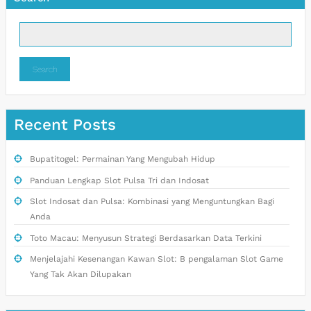
Search
Recent Posts
Bupatitogel: Permainan Yang Mengubah Hidup
Panduan Lengkap Slot Pulsa Tri dan Indosat
Slot Indosat dan Pulsa: Kombinasi yang Menguntungkan Bagi
Anda
Toto Macau: Menyusun Strategi Berdasarkan Data Terkini
Menjelajahi Kesenangan Kawan Slot: B pengalaman Slot Game
Yang Tak Akan Dilupakan