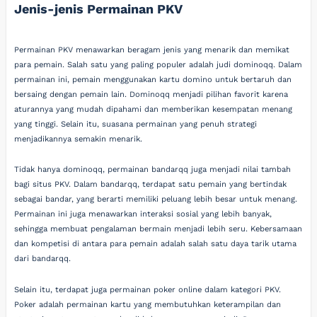
Jenis-jenis Permainan PKV
Permainan PKV menawarkan beragam jenis yang menarik dan memikat
para pemain. Salah satu yang paling populer adalah judi dominoqq. Dalam
permainan ini, pemain menggunakan kartu domino untuk bertaruh dan
bersaing dengan pemain lain. Dominoqq menjadi pilihan favorit karena
aturannya yang mudah dipahami dan memberikan kesempatan menang
yang tinggi. Selain itu, suasana permainan yang penuh strategi
menjadikannya semakin menarik.
Tidak hanya dominoqq, permainan bandarqq juga menjadi nilai tambah
bagi situs PKV. Dalam bandarqq, terdapat satu pemain yang bertindak
sebagai bandar, yang berarti memiliki peluang lebih besar untuk menang.
Permainan ini juga menawarkan interaksi sosial yang lebih banyak,
sehingga membuat pengalaman bermain menjadi lebih seru. Kebersamaan
dan kompetisi di antara para pemain adalah salah satu daya tarik utama
dari bandarqq.
Selain itu, terdapat juga permainan poker online dalam kategori PKV.
Poker adalah permainan kartu yang membutuhkan keterampilan dan