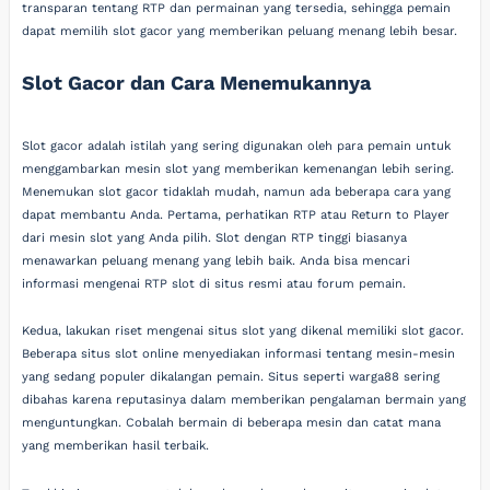
transparan tentang RTP dan permainan yang tersedia, sehingga pemain
dapat memilih slot gacor yang memberikan peluang menang lebih besar.
Slot Gacor dan Cara Menemukannya
Slot gacor adalah istilah yang sering digunakan oleh para pemain untuk
menggambarkan mesin slot yang memberikan kemenangan lebih sering.
Menemukan slot gacor tidaklah mudah, namun ada beberapa cara yang
dapat membantu Anda. Pertama, perhatikan RTP atau Return to Player
dari mesin slot yang Anda pilih. Slot dengan RTP tinggi biasanya
menawarkan peluang menang yang lebih baik. Anda bisa mencari
informasi mengenai RTP slot di situs resmi atau forum pemain.
Kedua, lakukan riset mengenai situs slot yang dikenal memiliki slot gacor.
Beberapa situs slot online menyediakan informasi tentang mesin-mesin
yang sedang populer dikalangan pemain. Situs seperti warga88 sering
dibahas karena reputasinya dalam memberikan pengalaman bermain yang
menguntungkan. Cobalah bermain di beberapa mesin dan catat mana
yang memberikan hasil terbaik.