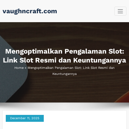
Skip
vaughncraft.com
to
content
Mengoptimalkan Pengalaman Slot:
Link Slot Resmi dan Keuntungannya
Home
»
Mengoptimalkan Pengalaman Slot: Link Slot Resmi dan
Keuntungannya
December 11, 2025