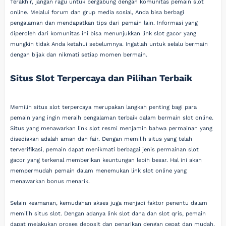
Terakhir, jangan ragu untuk bergabung dengan komunitas pemain slot
online. Melalui forum dan grup media sosial, Anda bisa berbagi
pengalaman dan mendapatkan tips dari pemain lain. Informasi yang
diperoleh dari komunitas ini bisa menunjukkan link slot gacor yang
mungkin tidak Anda ketahui sebelumnya. Ingatlah untuk selalu bermain
dengan bijak dan nikmati setiap momen bermain.
Situs Slot Terpercaya dan Pilihan Terbaik
Memilih situs slot terpercaya merupakan langkah penting bagi para
pemain yang ingin meraih pengalaman terbaik dalam bermain slot online.
Situs yang menawarkan link slot resmi menjamin bahwa permainan yang
disediakan adalah aman dan fair. Dengan memilih situs yang telah
terverifikasi, pemain dapat menikmati berbagai jenis permainan slot
gacor yang terkenal memberikan keuntungan lebih besar. Hal ini akan
mempermudah pemain dalam menemukan link slot online yang
menawarkan bonus menarik.
Selain keamanan, kemudahan akses juga menjadi faktor penentu dalam
memilih situs slot. Dengan adanya link slot dana dan slot qris, pemain
dapat melakukan proses deposit dan penarikan dengan cepat dan mudah.