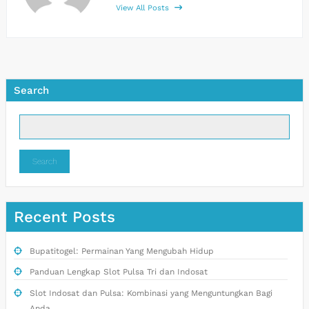
View All Posts
Search
Search
Recent Posts
Bupatitogel: Permainan Yang Mengubah Hidup
Panduan Lengkap Slot Pulsa Tri dan Indosat
Slot Indosat dan Pulsa: Kombinasi yang Menguntungkan Bagi
Anda