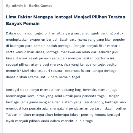
By
admin
In
Berita Games
Lima Faktor Mengapa Iontogel Menjadi Pilihan Teratas
Banyak Pemain
Dalam dunia judi togel, pilihan situs yang sesuai sungguh penting untuk
meningkatkan eksperien berjudi. Salah satu nama yang yang kian populer
di kalangan para pemain adalah Iontogel. Dengan banyak fitur menarik
serta kemudahan akses, Iontogel menawarkan lebih dari sekedar judi
biasa. Banyak sekali pemain yang dari memperhatikan platform ini
sebagai pilihan utama bagi mereka. Apa yang kenapa Iontogel begitu
menarik? Mari kita telusuri telusuri beberapa faktor kenapa Iontogel
dapat pilihan utama untuk para pemain togel.
Iontogel tidak hanya memberikan peluang bagi bermain, namun juga
membangun komunitas yang solid untuk para pencinta togel. Dengan
berbagai jenis game yang ada dan sistem yang user-friendly, Iontogel kian
memudahkan pemain agar mengalami pengalaman bertaruh dalam online.
Tulisan ini akan menguraikan beberapa faktor penting kenapa Iontogel
layak menjadi pilihan Anda dalam meneliti dunia togel.