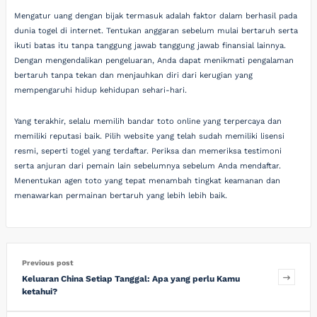
Mengatur uang dengan bijak termasuk adalah faktor dalam berhasil pada
dunia togel di internet. Tentukan anggaran sebelum mulai bertaruh serta
ikuti batas itu tanpa tanggung jawab tanggung jawab finansial lainnya.
Dengan mengendalikan pengeluaran, Anda dapat menikmati pengalaman
bertaruh tanpa tekan dan menjauhkan diri dari kerugian yang
mempengaruhi hidup kehidupan sehari-hari.
Yang terakhir, selalu memilih bandar toto online yang terpercaya dan
memiliki reputasi baik. Pilih website yang telah sudah memiliki lisensi
resmi, seperti togel yang terdaftar. Periksa dan memeriksa testimoni
serta anjuran dari pemain lain sebelumnya sebelum Anda mendaftar.
Menentukan agen toto yang tepat menambah tingkat keamanan dan
menawarkan permainan bertaruh yang lebih lebih baik.
Previous post
Keluaran China Setiap Tanggal: Apa yang perlu Kamu
ketahui?