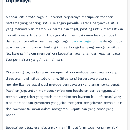
Dipercaya
Mencari situs toto togel di internet terpercaya merupakan tahapan
pertama yang penting untuk kalangan pemula. Karena banyaknya situs
yang menawarkan membuka permainan togel, penting untuk memastikan
jika situs yang Anda pilih Anda gunakan memiliki nama baik dan positif
dan sudah terdaftar resmi sebagai togel.
bandar togel online
Jangan lupa
agar mencari informasi tentang izin serta regulasi yang mengatur situs
itu, karena ini akan memberikan kepastian keamanan dan keadilan pada
tiap permainan yang Anda mainkan.
Di samping itu, anda harus memperhatikan metode pembayaran yang
disediakan oleh situs toto online. Situs yang terpercaya biasanya
memberikan berbagai opsi metode pembayaran yang aman serta cepat.
Pastikan juga untuk membaca review dan kesaksian dari pengguna lain
pemain yang telah yang telah memanfaatkan layanan itu. Informasi yang
bisa memberikan gambaran yang jelas mengenai pengalaman pemain lain
dan membantu kamu dalam mengambil keputusan yang tepat yang
benar.
Sebagai penutup, esensial untuk memilih platform togel yang memiliki