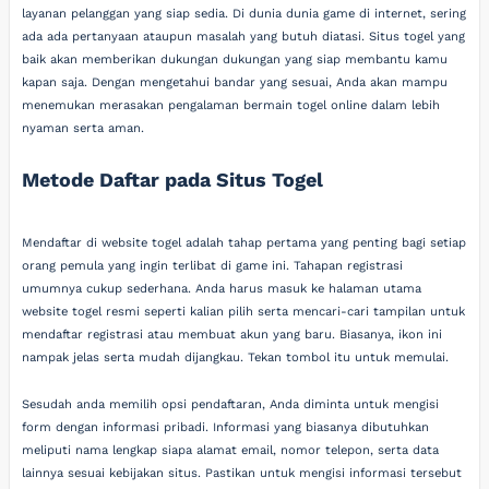
layanan pelanggan yang siap sedia. Di dunia dunia game di internet, sering
ada ada pertanyaan ataupun masalah yang butuh diatasi. Situs togel yang
baik akan memberikan dukungan dukungan yang siap membantu kamu
kapan saja. Dengan mengetahui bandar yang sesuai, Anda akan mampu
menemukan merasakan pengalaman bermain togel online dalam lebih
nyaman serta aman.
Metode Daftar pada Situs Togel
Mendaftar di website togel adalah tahap pertama yang penting bagi setiap
orang pemula yang ingin terlibat di game ini. Tahapan registrasi
umumnya cukup sederhana. Anda harus masuk ke halaman utama
website togel resmi seperti kalian pilih serta mencari-cari tampilan untuk
mendaftar registrasi atau membuat akun yang baru. Biasanya, ikon ini
nampak jelas serta mudah dijangkau. Tekan tombol itu untuk memulai.
Sesudah anda memilih opsi pendaftaran, Anda diminta untuk mengisi
form dengan informasi pribadi. Informasi yang biasanya dibutuhkan
meliputi nama lengkap siapa alamat email, nomor telepon, serta data
lainnya sesuai kebijakan situs. Pastikan untuk mengisi informasi tersebut