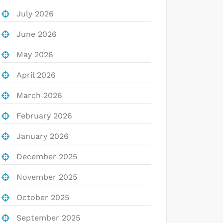
July 2026
June 2026
May 2026
April 2026
March 2026
February 2026
January 2026
December 2025
November 2025
October 2025
September 2025