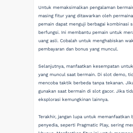
Untuk memaksimalkan pengalaman bermain
masing fitur yang ditawarkan oleh permaina
pemain dapat menguji berbagai kombinasi si
berfungsi. Ini membantu pemain untuk me
uang asli. Cobalah untuk menghabiskan wak
pembayaran dan bonus yang muncul.
Selanjutnya, manfaatkan kesempatan untuk b
yang muncul saat bermain. Di slot demo, tid
mencoba taktik berbeda tanpa tekanan. Jika
gunakan saat bermain di slot gacor. Jika t
eksplorasi kemungkinan lainnya.
Terakhir, jangan lupa untuk memanfaatkan b
penyedia, seperti Pragmatic Play, sering m