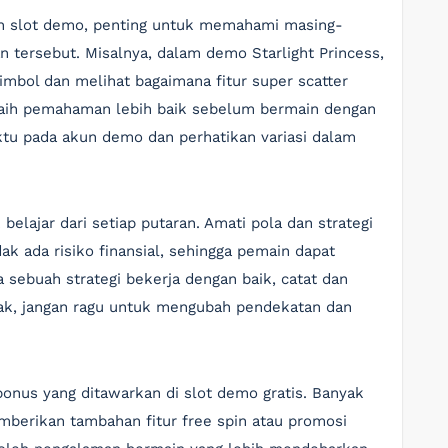
 slot demo, penting untuk memahami masing-
n tersebut. Misalnya, dalam demo Starlight Princess,
mbol dan melihat bagaimana fitur super scatter
raih pemahaman lebih baik sebelum bermain dengan
tu pada akun demo dan perhatikan variasi dalam
elajar dari setiap putaran. Amati pola dan strategi
ak ada risiko finansial, sehingga pemain dapat
 sebuah strategi bekerja dengan baik, catat dan
idak, jangan ragu untuk mengubah pendekatan dan
onus yang ditawarkan di slot demo gratis. Banyak
emberikan tambahan fitur free spin atau promosi