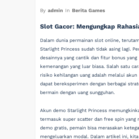
By
admin
In
Berita Games
Slot Gacor: Mengungkap Rahasi
Dalam dunia permainan slot online, teruta
Starlight Princess sudah tidak asing lagi. 
desainnya yang cantik dan fitur bonus yang
kemenangan yang luar biasa. Salah satu ca
risiko kehilangan uang adalah melalui ak
dapat bereksperimen dengan berbagai str
bermain dengan uang sungguhan.
Akun demo Starlight Princess memungkinka
termasuk super scatter dan free spin yang m
demo gratis, pemain bisa merasakan keteg
mengeluarkan modal. Dalam artikel ini, kit