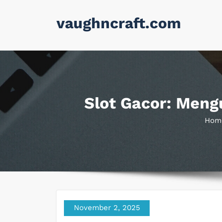
Skip
vaughncraft.com
to
content
Slot Gacor: Meng
Hom
November 2, 2025