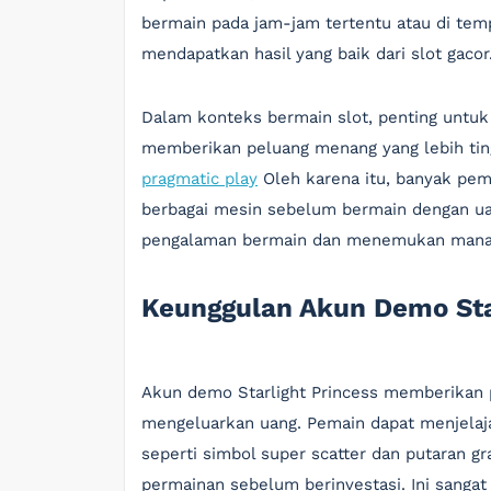
bermain pada jam-jam tertentu atau di tem
mendapatkan hasil yang baik dari slot gacor
Dalam konteks bermain slot, penting untu
memberikan peluang menang yang lebih tin
pragmatic play
Oleh karena itu, banyak pe
berbagai mesin sebelum bermain dengan ua
pengalaman bermain dan menemukan mana s
Keunggulan Akun Demo Sta
Akun demo Starlight Princess memberikan 
mengeluarkan uang. Pemain dapat menjelajah
seperti simbol super scatter dan putaran g
permainan sebelum berinvestasi. Ini sanga