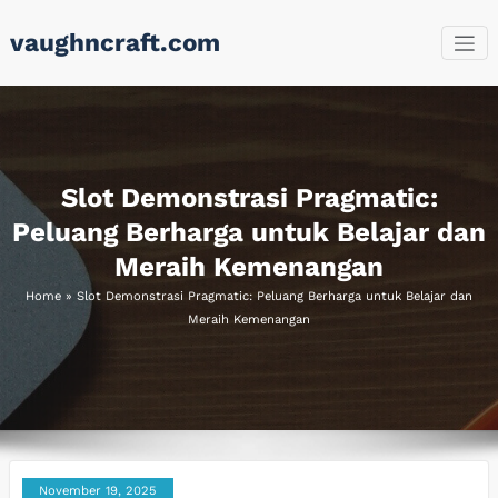
Skip
vaughncraft.com
to
content
Slot Demonstrasi Pragmatic:
Peluang Berharga untuk Belajar dan
Meraih Kemenangan
Home
»
Slot Demonstrasi Pragmatic: Peluang Berharga untuk Belajar dan
Meraih Kemenangan
November 19, 2025