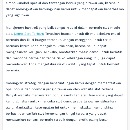
simbol-simbol spesial dan tantangan bonus yang ditawarkan, karena ini
dapat meningkatkan kemungkinan kamu untuk mendapatkan keberhasilan
yang signifikan.
Manajemen bankroll yang baik sangat krusial dalam bermain slot mesin
slot.
Demo Slot Terbaru
Tentukan batasan untuk dirimu sebelum mulai
bermain dan ikuti budget tersebut. Jangan menggoda untuk terus
bermain ketika Anda mengalami kekalahan, karena hal ini dapat
menghasilkan kerugian. Alih-alih, manfaatkan mesin demo untuk berlatih
dan mencoba permainan tanpa risiko kehilangan uang. Ini juga dapat
memudahkan Anda mengetahui waktu waktu yang tepat untuk berhenti
bermain.
Gabungkan strategi dengan keberuntungan kamu dengan memanfaatkan
opsi bonus dan promosi yang ditawarkan oleh website slot terkenal.
Banyak website menawarkan bonus sambutan atau free spins yang dapat
kamu gunakan untuk mencoba slot demo gratis tanpa mengeluarkan
uang. Manfaatkan kesempatan ini untuk meningkatkan kemungkinan
berhasil dan carilah slot kemenangan tinggi terbaru yang dapat
menawarkan sensasi bermain terbaik dengan profit paling besar.