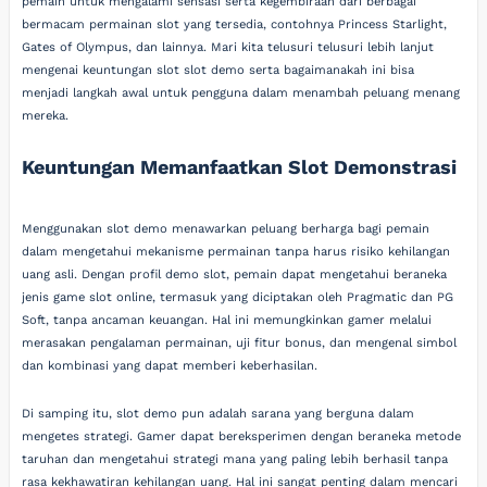
pemain untuk mengalami sensasi serta kegembiraan dari berbagai
bermacam permainan slot yang tersedia, contohnya Princess Starlight,
Gates of Olympus, dan lainnya. Mari kita telusuri telusuri lebih lanjut
mengenai keuntungan slot slot demo serta bagaimanakah ini bisa
menjadi langkah awal untuk pengguna dalam menambah peluang menang
mereka.
Keuntungan Memanfaatkan Slot Demonstrasi
Menggunakan slot demo menawarkan peluang berharga bagi pemain
dalam mengetahui mekanisme permainan tanpa harus risiko kehilangan
uang asli. Dengan profil demo slot, pemain dapat mengetahui beraneka
jenis game slot online, termasuk yang diciptakan oleh Pragmatic dan PG
Soft, tanpa ancaman keuangan. Hal ini memungkinkan gamer melalui
merasakan pengalaman permainan, uji fitur bonus, dan mengenal simbol
dan kombinasi yang dapat memberi keberhasilan.
Di samping itu, slot demo pun adalah sarana yang berguna dalam
mengetes strategi. Gamer dapat bereksperimen dengan beraneka metode
taruhan dan mengetahui strategi mana yang paling lebih berhasil tanpa
rasa kekhawatiran kehilangan uang. Hal ini sangat penting dalam mencari