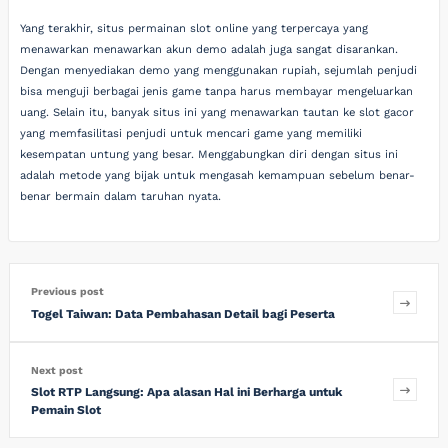
Yang terakhir, situs permainan slot online yang terpercaya yang
menawarkan menawarkan akun demo adalah juga sangat disarankan.
Dengan menyediakan demo yang menggunakan rupiah, sejumlah penjudi
bisa menguji berbagai jenis game tanpa harus membayar mengeluarkan
uang. Selain itu, banyak situs ini yang menawarkan tautan ke slot gacor
yang memfasilitasi penjudi untuk mencari game yang memiliki
kesempatan untung yang besar. Menggabungkan diri dengan situs ini
adalah metode yang bijak untuk mengasah kemampuan sebelum benar-
benar bermain dalam taruhan nyata.
Previous post
Togel Taiwan: Data Pembahasan Detail bagi Peserta
Next post
Slot RTP Langsung: Apa alasan Hal ini Berharga untuk
Pemain Slot