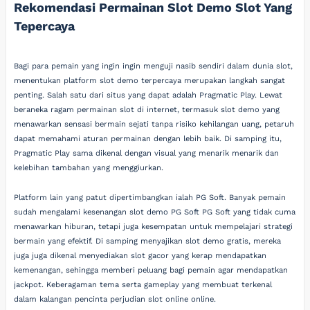
Rekomendasi Permainan Slot Demo Slot Yang
Tepercaya
Bagi para pemain yang ingin ingin menguji nasib sendiri dalam dunia slot,
menentukan platform slot demo terpercaya merupakan langkah sangat
penting. Salah satu dari situs yang dapat adalah Pragmatic Play. Lewat
beraneka ragam permainan slot di internet, termasuk slot demo yang
menawarkan sensasi bermain sejati tanpa risiko kehilangan uang, petaruh
dapat memahami aturan permainan dengan lebih baik. Di samping itu,
Pragmatic Play sama dikenal dengan visual yang menarik menarik dan
kelebihan tambahan yang menggiurkan.
Platform lain yang patut dipertimbangkan ialah PG Soft. Banyak pemain
sudah mengalami kesenangan slot demo PG Soft PG Soft yang tidak cuma
menawarkan hiburan, tetapi juga kesempatan untuk mempelajari strategi
bermain yang efektif. Di samping menyajikan slot demo gratis, mereka
juga juga dikenal menyediakan slot gacor yang kerap mendapatkan
kemenangan, sehingga memberi peluang bagi pemain agar mendapatkan
jackpot. Keberagaman tema serta gameplay yang membuat terkenal
dalam kalangan pencinta perjudian slot online online.