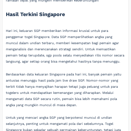
ramalan tepat yang mungkin memberikan keberuntungan!
Hasil Terkini Singapore
Hari ini, keluaran SGP memberikan informasi krusial untuk para
penggemar togel Singapore. Data SGP memperlihatkan angka yang
muncul dalam undian terbaru, memberi kesempatan bagi pemain agar
menganalisis dan merencanakan strategi sendiri. Untuk memastikan
pemain tetap terupdate, sgp pools selalu menyediakan rilis nomor secara
langsung, agar setiap orang bisa mengetahui hasilnya tanpa menunggu.
Berdasarkan data keluaran Singapore pada hari ini, banyak pemain yaitu
antusias menunggu hasil pada jam live draw SGP. Nomor-nomor yang
terbit tidak hanya menyajikan harapan tetapi juga peluang untuk para
togelers untuk mendapatkan kemenangan yang diharapkan. Melalui
mengamati data SGP secara rutin, pemain bisa lebih memahami pola
angka yang mungkin muncul di masa depan.
Untuk yang mencari angka SGP yang berpotensi muncul di undian
selanjutnya, penting untuk mengamati pola dari sebelumnya. Togel
Singapore bukan sekadar sebuah permainan keberuntungan, tetapi juga