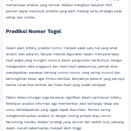
memerlukan analisis yang cermat. Melalui mengikuti keluaran SGP,
pemain dapat membuat prediksi yang lebih matang serta strategis pada
setiap sesi undian.
Prediksi Nomor Togel
Dalam alam lottery, prediksi nomor menjadi salah satu hal yang amat
dinanti oleh petaruh. Banyak metode digunakan dalam memperkirakan
hasil angka yang mungkin muncul dalam pengundian berikutnya. Dengan
menganalisis data singapore dari hasil-hasil sebelumnya, pemain bisa
mendapatkan wawasan tentang nomor-nomor yang sering muncul dan
kemungkinan besar agar timbul kembali. Banyaknya petaruh yang percaya
bahwa corak bisa terlihat dari hasil-hasil yang sudah terdapat.
Faktor keberuntungan juga berperan signifikan dalam permainan lottery.
Meskipun analisis informasi sgp memberikan data berharga, tetap ada
unsur ketidakpastian yang nggak dapat diacuhkan. Pemain sering
mengkombinasikan analisis ini dengan insting pribadi atau nomor
beruntung mereka. Melalui strategi yang cermat dan sedikit luck, peluang
dalam meraih keberhasilan menjadi lebih tinggi.