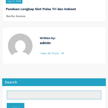
July 31, 2026
Panduan Lengkap Slot Pulsa Tri dan Indosat
Berita Games
Written by:
admin
View All Posts
Search
Search