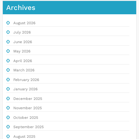
Archives
August 2026
July 2026
June 2026
May 2026
April 2026
March 2026
February 2026
January 2026
December 2025
November 2025
October 2025
September 2025
August 2025