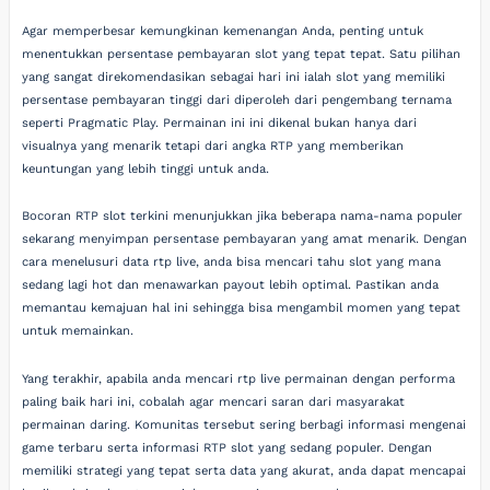
Agar memperbesar kemungkinan kemenangan Anda, penting untuk
menentukkan persentase pembayaran slot yang tepat tepat. Satu pilihan
yang sangat direkomendasikan sebagai hari ini ialah slot yang memiliki
persentase pembayaran tinggi dari diperoleh dari pengembang ternama
seperti Pragmatic Play. Permainan ini ini dikenal bukan hanya dari
visualnya yang menarik tetapi dari angka RTP yang memberikan
keuntungan yang lebih tinggi untuk anda.
Bocoran RTP slot terkini menunjukkan jika beberapa nama-nama populer
sekarang menyimpan persentase pembayaran yang amat menarik. Dengan
cara menelusuri data rtp live, anda bisa mencari tahu slot yang mana
sedang lagi hot dan menawarkan payout lebih optimal. Pastikan anda
memantau kemajuan hal ini sehingga bisa mengambil momen yang tepat
untuk memainkan.
Yang terakhir, apabila anda mencari rtp live permainan dengan performa
paling baik hari ini, cobalah agar mencari saran dari masyarakat
permainan daring. Komunitas tersebut sering berbagi informasi mengenai
game terbaru serta informasi RTP slot yang sedang populer. Dengan
memiliki strategi yang tepat serta data yang akurat, anda dapat mencapai