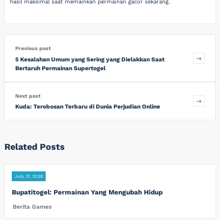
hasil maksimal saat memainkan permainan gacor sekarang.
Previous post
5 Kesalahan Umum yang Sering yang Dielakkan Saat
Bertaruh Permainan Supertogel
Next post
Kuda: Terobosan Terbaru di Dunia Perjudian Online
Related Posts
July 31, 2026
Bupatitogel: Permainan Yang Mengubah Hidup
Berita Games