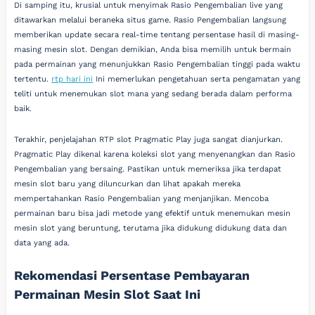
Di samping itu, krusial untuk menyimak Rasio Pengembalian live yang
ditawarkan melalui beraneka situs game. Rasio Pengembalian langsung
memberikan update secara real-time tentang persentase hasil di masing-
masing mesin slot. Dengan demikian, Anda bisa memilih untuk bermain
pada permainan yang menunjukkan Rasio Pengembalian tinggi pada waktu
tertentu.
rtp hari ini
Ini memerlukan pengetahuan serta pengamatan yang
teliti untuk menemukan slot mana yang sedang berada dalam performa
baik.
Terakhir, penjelajahan RTP slot Pragmatic Play juga sangat dianjurkan.
Pragmatic Play dikenal karena koleksi slot yang menyenangkan dan Rasio
Pengembalian yang bersaing. Pastikan untuk memeriksa jika terdapat
mesin slot baru yang diluncurkan dan lihat apakah mereka
mempertahankan Rasio Pengembalian yang menjanjikan. Mencoba
permainan baru bisa jadi metode yang efektif untuk menemukan mesin
mesin slot yang beruntung, terutama jika didukung didukung data dan
data yang ada.
Rekomendasi Persentase Pembayaran
Permainan Mesin Slot Saat Ini