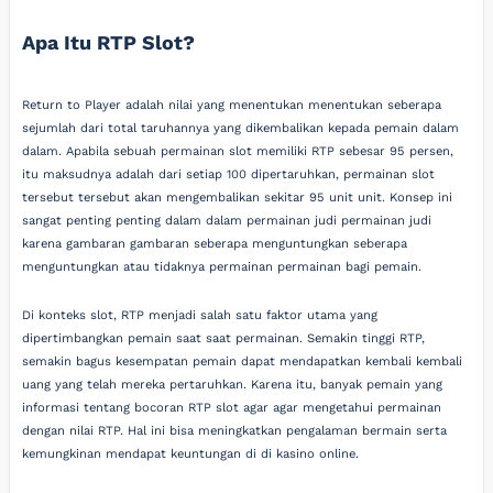
Apa Itu RTP Slot?
Return to Player adalah nilai yang menentukan menentukan seberapa
sejumlah dari total taruhannya yang dikembalikan kepada pemain dalam
dalam. Apabila sebuah permainan slot memiliki RTP sebesar 95 persen,
itu maksudnya adalah dari setiap 100 dipertaruhkan, permainan slot
tersebut tersebut akan mengembalikan sekitar 95 unit unit. Konsep ini
sangat penting penting dalam dalam permainan judi permainan judi
karena gambaran gambaran seberapa menguntungkan seberapa
menguntungkan atau tidaknya permainan permainan bagi pemain.
Di konteks slot, RTP menjadi salah satu faktor utama yang
dipertimbangkan pemain saat saat permainan. Semakin tinggi RTP,
semakin bagus kesempatan pemain dapat mendapatkan kembali kembali
uang yang telah mereka pertaruhkan. Karena itu, banyak pemain yang
informasi tentang bocoran RTP slot agar agar mengetahui permainan
dengan nilai RTP. Hal ini bisa meningkatkan pengalaman bermain serta
kemungkinan mendapat keuntungan di di kasino online.