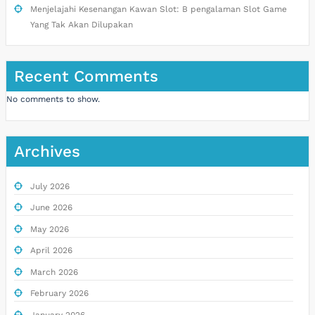
Menjelajahi Kesenangan Kawan Slot: B pengalaman Slot Game
Yang Tak Akan Dilupakan
Recent Comments
No comments to show.
Archives
July 2026
June 2026
May 2026
April 2026
March 2026
February 2026
January 2026