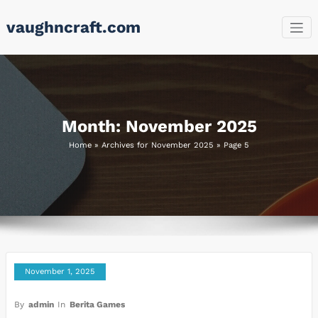
Skip
vaughncraft.com
to
content
Month:
November 2025
Home
»
Archives for November 2025
»
Page 5
November 1, 2025
By
admin
In
Berita Games