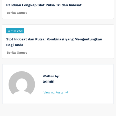
Panduan Lengkap Slot Pulsa Tri dan Indosat
Berita Games
July 31, 2026
Slot Indosat dan Pulsa: Kombinasi yang Menguntungkan
Bagi Anda
Berita Games
Written by:
admin
View All Posts