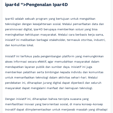
ipar4d “>Pengenalan Ipar4D
Ipar4D adalah sebuah program yang bertujuan untuk mengaitkan
teknologian dengan kesejahteraan sosial. Melalui pemanfaatan data dan
persinnovasi digital, Ipar4D berupaya memberikan solusi yang bisa
meningkatkan kehidupan masyarakat. Melalui cara berbasis kerja sama,
inisiatif ini melibatkan berbagai stakeholder, termasuk otoritas, industri,
dan komunitas lokal.
Inisiatif ini terfokus pada pengembangan platform yang memungkinkan
akses informasi secara efektif, agar memudahkan masyarakat dalam
mendapatkan layanan publik dan sumber daya. Inisiatif ini juga
memberikan pelatihan serta bimbingan kepada individu dan komunitas
untuk memanfaatkan teknologi dalam aktivitas sehari-hari. Melalui
pendekatan ini, diharapkan jurang digital dapat diperkecil dan seluruh
masyarakat dapat mengalami manfaat dari kemajuan teknologi.
Dengan inisiatif ini, diharapkan bahwa tercipta suasana yang
memfasilitasi inovasi yang berorientasi sosial, di mana konsep-konsep
inovatif dapat diimplementasikan untuk menjawab masalah yang dihadapi