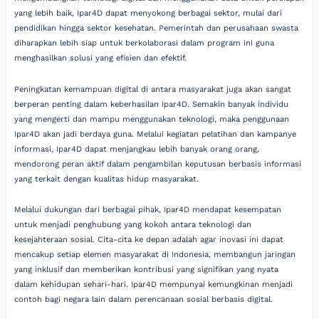
yang lebih baik, Ipar4D dapat menyokong berbagai sektor, mulai dari
pendidikan hingga sektor kesehatan. Pemerintah dan perusahaan swasta
diharapkan lebih siap untuk berkolaborasi dalam program ini guna
menghasilkan solusi yang efisien dan efektif.
Peningkatan kemampuan digital di antara masyarakat juga akan sangat
berperan penting dalam keberhasilan Ipar4D. Semakin banyak individu
yang mengerti dan mampu menggunakan teknologi, maka penggunaan
Ipar4D akan jadi berdaya guna. Melalui kegiatan pelatihan dan kampanye
informasi, Ipar4D dapat menjangkau lebih banyak orang orang,
mendorong peran aktif dalam pengambilan keputusan berbasis informasi
yang terkait dengan kualitas hidup masyarakat.
Melalui dukungan dari berbagai pihak, Ipar4D mendapat kesempatan
untuk menjadi penghubung yang kokoh antara teknologi dan
kesejahteraan sosial. Cita-cita ke depan adalah agar inovasi ini dapat
mencakup setiap elemen masyarakat di Indonesia, membangun jaringan
yang inklusif dan memberikan kontribusi yang signifikan yang nyata
dalam kehidupan sehari-hari. Ipar4D mempunyai kemungkinan menjadi
contoh bagi negara lain dalam perencanaan sosial berbasis digital.