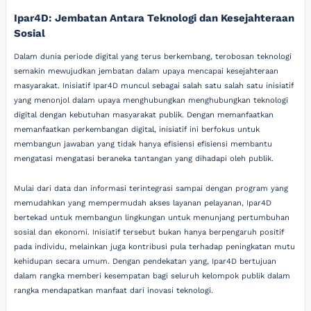
Ipar4D: Jembatan Antara Teknologi dan Kesejahteraan
Sosial
Dalam dunia periode digital yang terus berkembang, terobosan teknologi
semakin mewujudkan jembatan dalam upaya mencapai kesejahteraan
masyarakat. Inisiatif Ipar4D muncul sebagai salah satu salah satu inisiatif
yang menonjol dalam upaya menghubungkan menghubungkan teknologi
digital dengan kebutuhan masyarakat publik. Dengan memanfaatkan
memanfaatkan perkembangan digital, inisiatif ini berfokus untuk
membangun jawaban yang tidak hanya efisiensi efisiensi membantu
mengatasi mengatasi beraneka tantangan yang dihadapi oleh publik.
Mulai dari data dan informasi terintegrasi sampai dengan program yang
memudahkan yang mempermudah akses layanan pelayanan, Ipar4D
bertekad untuk membangun lingkungan untuk menunjang pertumbuhan
sosial dan ekonomi. Inisiatif tersebut bukan hanya berpengaruh positif
pada individu, melainkan juga kontribusi pula terhadap peningkatan mutu
kehidupan secara umum. Dengan pendekatan yang, Ipar4D bertujuan
dalam rangka memberi kesempatan bagi seluruh kelompok publik dalam
rangka mendapatkan manfaat dari inovasi teknologi.